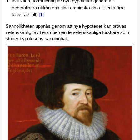
induktion (formulering av nya hypoteser genom att
generalisera utifrån enskilda empiriska data till en större
klass av fall)
[1]
Sannolikheten uppnås genom att nya hypoteser kan prövas
vetenskapligt av flera oberoende vetenskapliga forskare som
stöder hypotesens sanninghalt.