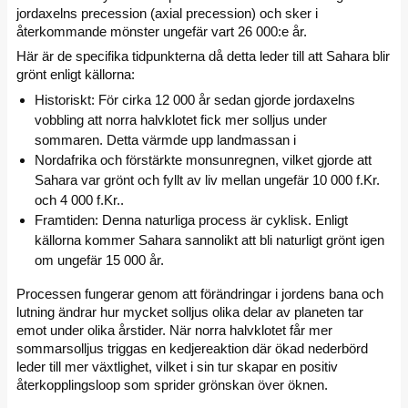
jordaxelns precession (axial precession) och sker i
återkommande mönster ungefär vart 26 000:e år.
Här är de specifika tidpunkterna då detta leder till att Sahara blir
grönt enligt källorna:
Historiskt: För cirka 12 000 år sedan gjorde jordaxelns
vobbling att norra halvklotet fick mer solljus under
sommaren. Detta värmde upp landmassan i
Nordafrika och förstärkte monsunregnen, vilket gjorde att
Sahara var grönt och fyllt av liv mellan ungefär 10 000 f.Kr.
och 4 000 f.Kr..
Framtiden: Denna naturliga process är cyklisk. Enligt
källorna kommer Sahara sannolikt att bli naturligt grönt igen
om ungefär 15 000 år.
Processen fungerar genom att förändringar i jordens bana och
lutning ändrar hur mycket solljus olika delar av planeten tar
emot under olika årstider. När norra halvklotet får mer
sommarsolljus triggas en kedjereaktion där ökad nederbörd
leder till mer växtlighet, vilket i sin tur skapar en positiv
återkopplingsloop som sprider grönskan över öknen.