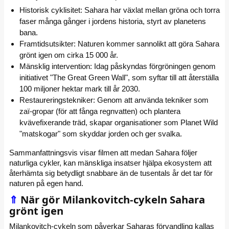
Historisk cyklisitet: Sahara har växlat mellan gröna och torra
faser många gånger i jordens historia, styrt av planetens
bana.
Framtidsutsikter: Naturen kommer sannolikt att göra Sahara
grönt igen om cirka 15 000 år.
Mänsklig intervention: Idag påskyndas förgröningen genom
initiativet "The Great Green Wall", som syftar till att återställa
100 miljoner hektar mark till år 2030.
Restaureringstekniker: Genom att använda tekniker som
zaï-gropar (för att fånga regnvatten) och plantera
kvävefixerande träd, skapar organisationer som Planet Wild
"matskogar" som skyddar jorden och ger svalka.
Sammanfattningsvis visar filmen att medan Sahara följer
naturliga cykler, kan mänskliga insatser hjälpa ekosystem att
återhämta sig betydligt snabbare än de tusentals år det tar för
naturen på egen hand.
⇑
När gör Milankovitch-cykeln Sahara
grönt igen
Milankovitch-cykeln som påverkar Saharas förvandling kallas