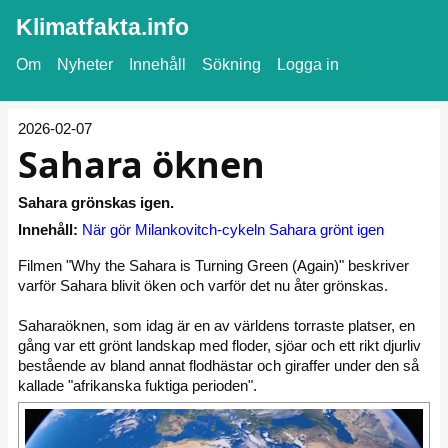
Klimatfakta.info
Om
Nyheter
Innehåll
Sökning
Logga in
2026-02-07
Sahara öknen
Sahara grönskas igen.
Innehåll:
När gör Milankovitch-cykeln Sahara grönt igen
Filmen "Why the Sahara is Turning Green (Again)" beskriver
varför Sahara blivit öken och varför det nu åter grönskas.
Saharaöknen, som idag är en av världens torraste platser, en
gång var ett grönt landskap med floder, sjöar och ett rikt djurliv
bestående av bland annat flodhästar och giraffer under den så
kallade "afrikanska fuktiga perioden".