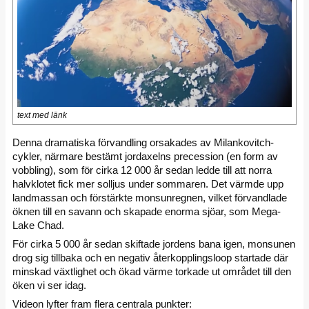
text med länk
Denna dramatiska förvandling orsakades av Milankovitch-
cykler, närmare bestämt jordaxelns precession (en form av
vobbling), som för cirka 12 000 år sedan ledde till att norra
halvklotet fick mer solljus under sommaren. Det värmde upp
landmassan och förstärkte monsunregnen, vilket förvandlade
öknen till en savann och skapade enorma sjöar, som Mega-
Lake Chad.
För cirka 5 000 år sedan skiftade jordens bana igen, monsunen
drog sig tillbaka och en negativ återkopplingsloop startade där
minskad växtlighet och ökad värme torkade ut området till den
öken vi ser idag.
Videon lyfter fram flera centrala punkter: