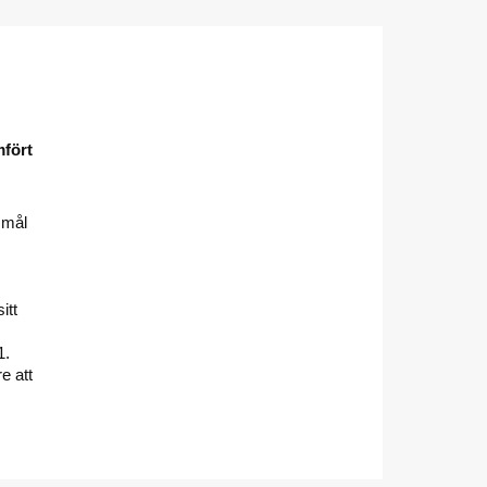
mfört
 mål
itt
1.
e att