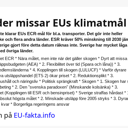
der missar EUs klimatmål
te klarar EUs ECR-mål för bl.a. transporter. Det gör inte heller
ke och flera andra länder. ESR kräver 50% minskning till 2030 jä
rige gjort före detta datum räknas inte. Sverige har mycket låga
ed övriga länder.
let ECR * Nära målet, men inte när det gäller skogen * Dyrt att missa
läppsbudgeten (AEA) * 2. Flexibilitet över tid (Spara och låna)) * 3.
dlemsländerna * 4. Kopplingen till skogen (LULUCF) * Varför dyrare
a utsläppshandel (ETS 2) ökar priset * 2. Reduktionsplikt * 3.
ushåll och näringsliv * Politisk sprängkraft * Skogen * 1. Skogen har s
beting * 2. Den "svenska paradoxen" (Minskande kolsänka) * 3.
tet (Kopplingen till ESR och bensinpriset) * Sverige straffas hårdast * 
solut högsta målet * 2. Minskade utsläpp före 2005 stryks * 3. Dyrar
kvar * Borgerliga regeringens ansvar
ln på
EU-fakta.info