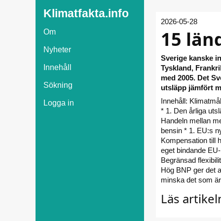
Klimatfakta.info
2026-05-28
15 län
Om
Nyheter
Sverige kanske in
Innehåll
Tyskland, Frankri
med 2005. Det Sve
Sökning
utsläpp jämfört m
Innehåll: Klimatmå
Logga in
* 1. Den årliga uts
Handeln mellan me
bensin * 1. EU:s ny
Kompensation till h
eget bindande EU-
Begränsad flexibili
Hög BNP ger det ab
minska det som är 
Läs artike