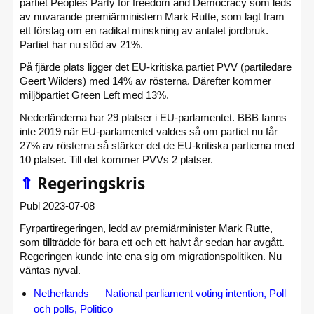
partiet Peoples Party for freedom and Democracy som leds
av nuvarande premiärministern Mark Rutte, som lagt fram
ett förslag om en radikal minskning av antalet jordbruk.
Partiet har nu stöd av 21%.
På fjärde plats ligger det EU-kritiska partiet PVV (partiledare
Geert Wilders) med 14% av rösterna. Därefter kommer
miljöpartiet Green Left med 13%.
Nederländerna har 29 platser i EU-parlamentet. BBB fanns
inte 2019 när EU-parlamentet valdes så om partiet nu får
27% av rösterna så stärker det de EU-kritiska partierna med
10 platser. Till det kommer PVVs 2 platser.
⇑
Regeringskris
Publ 2023-07-08
Fyrpartiregeringen, ledd av premiärminister Mark Rutte,
som tillträdde för bara ett och ett halvt år sedan har avgått.
Regeringen kunde inte ena sig om migrationspolitiken. Nu
väntas nyval.
Netherlands — National parliament voting intention, Poll
och polls, Politico