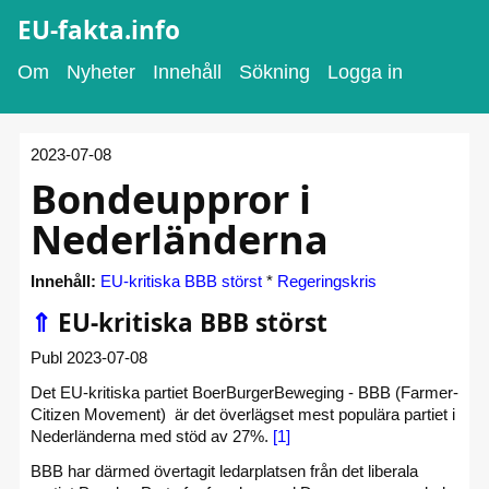
EU-fakta.info
Om
Nyheter
Innehåll
Sökning
Logga in
2023-07-08
Bondeuppror i
Nederländerna
Innehåll:
EU-kritiska BBB störst
*
Regeringskris
⇑
EU-kritiska BBB störst
Publ 2023-07-08
Det EU-kritiska partiet BoerBurgerBeweging - BBB (Farmer-
Citizen Movement) är det överlägset mest populära partiet i
Nederländerna med stöd av 27%.
[1]
BBB har därmed övertagit ledarplatsen från det liberala