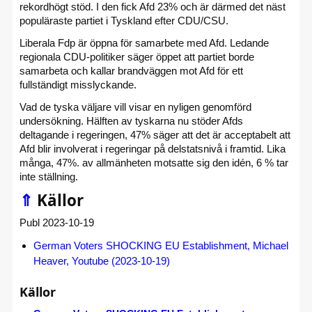
rekordhögt stöd. I den fick Afd 23% och är därmed det näst
populäraste partiet i Tyskland efter CDU/CSU.
Liberala Fdp är öppna för samarbete med Afd. Ledande
regionala CDU-politiker säger öppet att partiet borde
samarbeta och kallar brandväggen mot Afd för ett
fullständigt misslyckande.
Vad de tyska väljare vill visar en nyligen genomförd
undersökning. Hälften av tyskarna nu stöder Afds
deltagande i regeringen, 47% säger att det är acceptabelt att
Afd blir involverat i regeringar på delstatsnivå i framtid. Lika
många, 47%. av allmänheten motsatte sig den idén, 6 % tar
inte ställning.
⇑
Källor
Publ 2023-10-19
German Voters SHOCKING EU Establishment, Michael
Heaver, Youtube (2023-10-19)
Källor