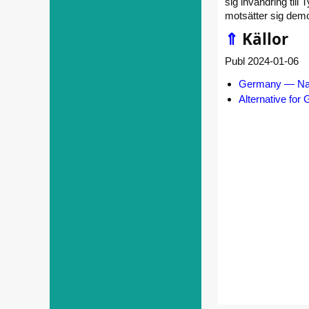
sig invandring till
motsätter sig demo
⇑
Källor
Publ 2024-01-06
Germany — Natio
Alternative for