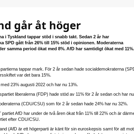
nd går åt höger
a i Tyskland tappar stöd i snabb takt. Sedan 2 år har
a SPD gått från 26% till 15% stöd i opinionen. Moderaterna
r samma period ökat med 8%. AfD har samtidigt ökat med 11%
spartierna tappar mark. För 2 år sedan hade socialdemokraterna (SP
rsskiftet var det bara 15%.
 med 23% augusti 2022 och har nu 13%.
gspartiet liberalerna (FDP) hade stöd av 11% för 2 år sedan och har n
oderaterna (CDU/CSU) som för 2 år sedan hade 24% har nu 32%.
" partiet AfD har under de två åren ökat från 11% till 22% och är därm
artiet efter CDU/CSU.
land (AfD är ett högerparti är känt för sin euroskepsis samt för att mot