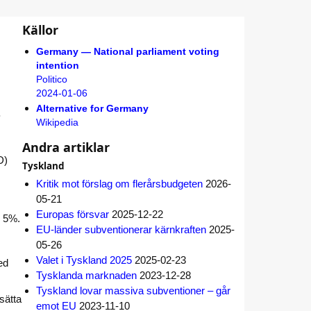
Källor
Germany — National parliament voting
intention
Politico
2024-01-06
Alternative for Germany
.
Wikipedia
Andra artiklar
D)
Tyskland
Kritik mot förslag om flerårsbudgeten
2026-
05-21
Europas försvar
2025-12-22
u 5%.
EU-länder subventionerar kärnkraften
2025-
05-26
Valet i Tyskland 2025
2025-02-23
ed
Tysklanda marknaden
2023-12-28
Tyskland lovar massiva subventioner – går
sätta
emot EU
2023-11-10