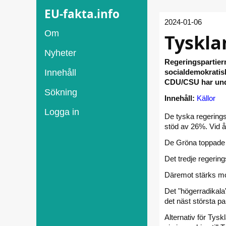
EU-fakta.info
2024-01-06
Om
Tyskla
Nyheter
Regeringspartiern
Innehåll
socialdemokratisk
CDU/CSU har unde
Sökning
Innehåll:
Källor
Logga in
De tyska regering
stöd av 26%. Vid å
De Gröna toppade
Det tredje regerin
Däremot stärks m
Det "högerradikala
det näst största p
Alternativ för Tysk