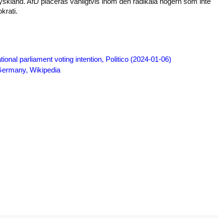
 Tyskland. AfD placeras vanligtvis inom den radikala högern som inte
krati.
nal parliament voting intention, Politico (2024-01-06)
 Germany, Wikipedia