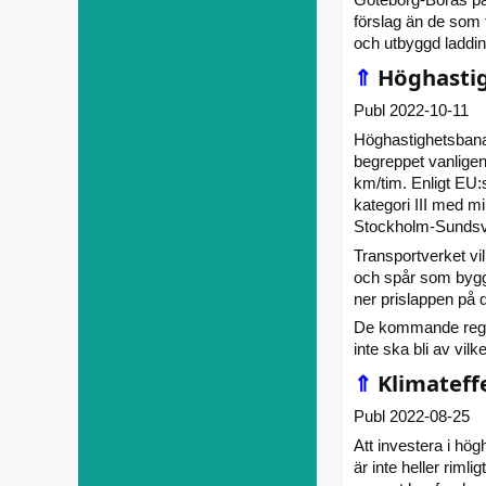
förslag än de som t
och utbyggd laddinf
⇑
Höghastig
Publ 2022-10-11
Höghastighetsbana
begreppet vanligen
km/tim. Enligt EU:
kategori III med mi
Stockholm-Sundsva
Transportverket vil
och spår som byggs 
ner prislappen på
De kommande reger
inte ska bli av vilk
⇑
Klimateff
Publ 2022-08-25
Att investera i hög
är inte heller riml