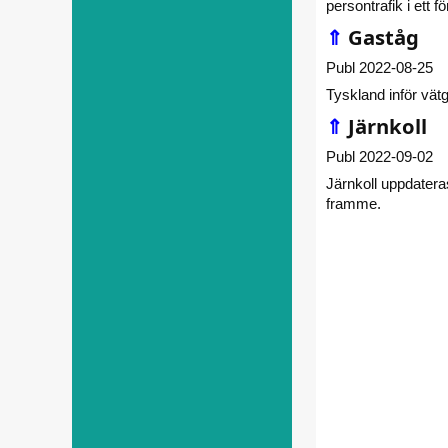
persontrafik i ett
⇑
Gaståg
Publ 2022-08-25
Tyskland inför vät
⇑
Järnkoll
Publ 2022-09-02
Järnkoll uppdateras
framme.