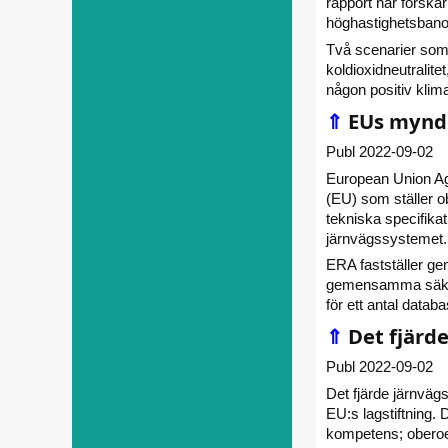
rapport har forskar
höghastighetsbano
Två scenarier som 
koldioxidneutralite
någon positiv klima
⇑
EUs myndi
Publ 2022-09-02
European Union Ag
(EU) som ställer ob
tekniska specifikat
järnvägssystemet.
ERA fastställer 
gemensamma säkerh
för ett antal databa
⇑
Det fjärd
Publ 2022-09-02
Det fjärde järnvägs
EU:s lagstiftning. 
kompetens; oberoend