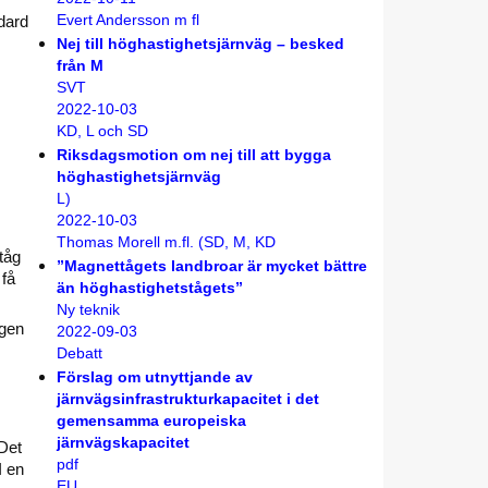
ndard
Evert Andersson m fl
Nej till höghastighetsjärnväg – besked
från M
SVT
2022-10-03
KD, L och SD
s
Riksdagsmotion om nej till att bygga
höghastighetsjärnväg
L)
2022-10-03
Thomas Morell m.fl. (SD, M, KD
tåg
”Magnettågets landbroar är mycket bättre
 få
än höghastighetstågets”
Ny teknik
ägen
2022-09-03
Debatt
Förslag om utnyttjande av
järnvägsinfrastrukturkapacitet i det
gemensamma europeiska
järnvägskapacitet
 Det
pdf
I en
EU