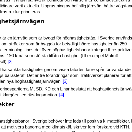
idigare varit aktuella. Upprustning av befintlig järnväg, bättre vägsta
rastruktur prioriteras.
hetsjärnvägen
 är en järnväg som är byggd för höghastighetståg. I Sverige använd
 om sträckor som är byggda för betydligt högre hastigheter än 250
s terminologi finns det även höghastighetsbanor kategori II respektive
nst 190 km/t som största tillåtna hastighet (till exempel Malmö-
ll).
[2]
l ha sänkta hastigheter genom vissa tätorter, färre spår för vändande 
ballasterat. Det är tre förändringar som Trafikverket planerar för att
 den nya höghastighetsjärnvägen.
[3]
ingspartierna M, SD, KD och L har beslutat att höghastighetsjärnv
et klargörs i en riksdagsmotion..
[4]
ekter
hastighetsbanor i Sverige behöver inte leda till positiva klimateffekter.
igt att motivera banorna med klimatskäl, skriver fem forskare vid KTH. 