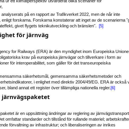
na ur ett klimatperspektiv utvärderat olika scenarier för
r,
analyserats på en rapport av Trafikverket 2022, men de når inte
t, enligt forskarna. Forskarna konstaterar att inget av de scenarierna "
teffekt, givet flygets teknikutveckling och bränslen".
[5]
ghet för järnväg
ency for Railways (ERA) är den myndighet inom Europeiska Unione
ligatoriska krav på europeiska järnvägar och tillverkare i form av
ioner för interoperabilitet, som gäller för det transeuropeiska
gemensamma säkerhetsmål, gemensamma säkerhetsmetoder och
etsindikatorer, i enlighet med direktiv 2004/49/EG. ERA är också 
ser, bland annat ett register över tillämpliga nationella regler.
[6]
e järnvägspaketet
paketet är en uppsättning ändringar av reglering av järnvägstransport
Det omfattar standarder och tillstånd för rullande materiel; arbetskraft
e förvaltning av infrastruktur; och liberaliseringen av inrikes