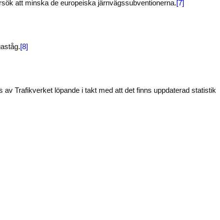
 försök att minska de europeiska järnvägssubventionerna.
[7]
gaståg.
[8]
 av Trafikverket löpande i takt med att det finns uppdaterad statistik