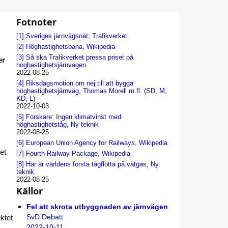
Fotnoter
[1]
Sveriges järnvägsnät, Trafikverket
[2]
Höghastighetsbana, Wikipedia
[3]
Så ska Trafikverket pressa priset på
er
höghastighetsjärnvägen
2022-08-25
[4]
Riksdagsmotion om nej till att bygga
höghastighetsjärnväg, Thomas Morell m.fl. (SD, M,
KD, L)
2022-10-03
[5]
Forskare: Ingen klimatvinst med
höghastighetståg, Ny teknik
2022-08-25
[6]
European Union Agency for Railways, Wikipedia
et
[7]
Fourth Railway Package, Wikipedia
[8]
Här är världens första tågflotta på vätgas, Ny
teknik
2022-08-25
Källor
Fel att skrota utbyggnaden av järnvägen
ktet
SvD Debatt
2022-10-11