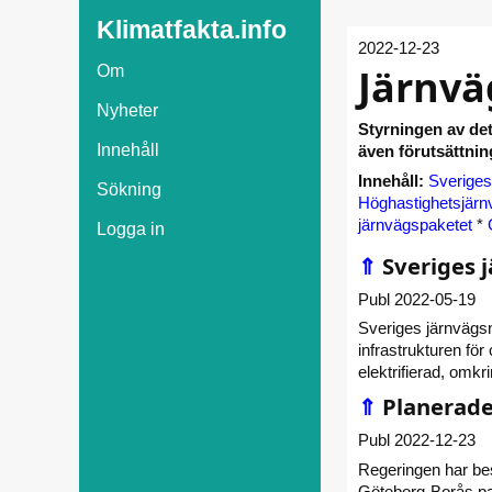
Klimatfakta.info
2022-12-23
Järnvä
Om
Nyheter
Styrningen av det
Innehåll
även förutsättnin
Innehåll:
Sveriges
Sökning
Höghastighetsjär
järnvägspaketet
*
Logga in
⇑
Sveriges 
Publ 2022-05-19
Sveriges järnvägsnä
infrastrukturen för
elektrifierad, omkr
⇑
Planerade
Publ 2022-12-23
Regeringen har bes
Göteborg-Borås pau