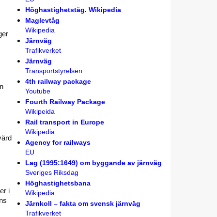
Höghastighetståg. Wikipedia
Maglevtåg
Wikipedia
ger
Järnväg
Trafikverket
Järnväg
Transportstyrelsen
4th railway package
n
Youtube
Fourth Railway Package
Wikipeida
Rail transport in Europe
Wikipedia
värd
Agency for railways
EU
Lag (1995:1649) om byggande av järnväg
Sveriges Riksdag
Höghastighetsbana
er i
Wikipedia
ens
Järnkoll – fakta om svensk järnväg
Trafikverket