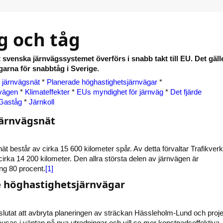
g och tåg
 svenska järnvägssystemet överförs i snabb takt till EU. Det gäll
garna för snabbtåg i Sverige.
 järnvägsnät
*
Planerade höghastighetsjärnvägar
*
nvägen
*
Klimateffekter
*
EUs myndighet för järnväg
*
Det fjärde
Gaståg
*
Järnkoll
järnvägsnät
t består av cirka 15 600 kilometer spår. Av detta förvaltar Trafikverk
 cirka 14 200 kilometer. Den allra största delen av järnvägen är
ing 80 procent.
[1]
 höghastighetsjärnvägar
lutat att avbryta planeringen av sträckan Hässleholm-Lund och proje
sas i väntan på nya utredningar och vill se mer konstnadseffektiva