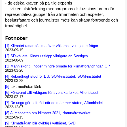
- de etiska kraven på pålitlig expertis
– i vilken utsträckning medborgarnas diskussionsforum där
representativa grupper från allmänheten och experter,
beslutsfattare och journalister möts kan skapa förtroende och
trovärdighet.
Fotnoter
[1]
Klimatet rasar på lista över väljarnas viktigaste frågor
2023-09-15
[2]
SD-väljare: Kinas utsläpp viktigare än Sveriges
2023-08-09
[3]
Människor till höger mindre oroade för klimatförändringar, GP
2023-03-20
[4]
Rekordhögt stöd för EU, SOM-institutet, SOM-institutet
2023-03-28
[5]
text med/utan länk
[6]
Försvaret allt viktigare för svenska folket, Aftonbladet
2023-02-17
[7]
De unga gör helt rätt när de stämmer staten, Aftonbladet
2022-12-07
[8]
Allmänheten om klimatet 2021, Naturvårdsverket
2022-09-15
[9]
Klimatfrågan blir oviktig i valbåset, SvD