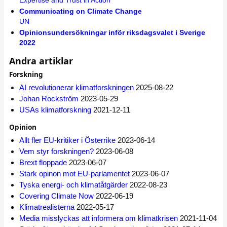
Expertise and Trust in Action
Communicating on Climate Change
UN
Opinionsundersökningar inför riksdagsvalet i Sverige
2022
Andra artiklar
Forskning
AI revolutionerar klimatforskningen
2025-08-22
Johan Rockström
2023-05-29
USAs klimatforskning
2021-12-11
Opinion
Allt fler EU-kritiker i Österrike
2023-06-14
Vem styr forskningen?
2023-06-08
Brext floppade
2023-06-07
Stark opinon mot EU-parlamentet
2023-06-07
Tyska energi- och klimatåtgärder
2022-08-23
Covering Climate Now
2022-06-19
Klimatrealisterna
2022-05-17
Media misslyckas att informera om klimatkrisen
2021-11-04