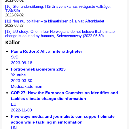
2022-06-01
[10]
Stor undersökning: Här är svenskarnas viktigaste valfrågor,
TV4/Sifo
2022-09-02
[11]
Nog nu, politiker – ta klimatkrisen på allvar, Aftonbladet
2022-08-27
[12]
EU-study: One in four Norwegians do not believe that climate
change is caused by humans, Sciencenorway (2022-06-30)
Källor
Paula Röttorp: Allt är inte rättigheter
SvD
2023-09-18
Förtroendebarometern 2023
Youtube
2023-03-30
Mediaakademien
COP 27: How the European Commission identifies and
tackles climate change disinformation
EU
2022-11-09
Five ways media and journalists can support climate
action while tackling misinformation
UN