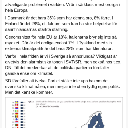
allvarligaste problemet i världen. Vi är i särklass mest oroliga i
hela Europa.
I Danmark är det bara 35% som har denna oro, 8% färre. I
Finland är det 28%, ett faktum som kan ha stor betydelse för
sannfinländarnas stärkta ställning.
Genomsnittet för hela EU är 18%. Italienarna bryr sig inte så
mycket. Där är det oroliga endast 7%. I Tyskland med sin
extrema klimatpolitik är det bara 28% som har klimatoron.
Varför i hela friden är vi i Sverige så annorlunda? Viktigast är
givetvis den alarmistiska tonen i SVT/SR, men också hos t.ex.
DN. Till det medverkar att de politiska partierna förefaller
ganska ense om klimatet.
SD förefaller att tveka. Partiet ställer inte upp bakom de
svenska klimatmålen, men mejlar inte ut en tydlig egen politik.
Men det kanske kommer.