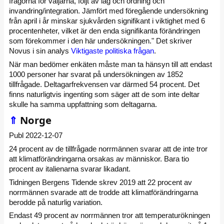
frågorna för väljarna, följt av lag och ordning och
invandring/integration. Jämfört med föregående undersökning
från april i år minskar sjukvården signifikant i viktighet med 6
procentenheter, vilket är den enda signifikanta förändringen
som förekommer i den här undersökningen." Det skriver
Novus i sin analys
Viktigaste politiska frågan
.
När man bedömer enkäten måste man ta hänsyn till att endast
1000 personer har svarat på undersökningen av 1852
tillfrågade. Deltagarfrekvensen var därmed 54 procent. Det
finns naturligtvis ingenting som säger att de som inte deltar
skulle ha samma uppfattning som deltagarna.
⇑
Norge
Publ 2022-12-07
24 procent av de tillfrågade norrmännen svarar att de inte tror
att klimatförändringarna orsakas av människor. Bara tio
procent av italienarna svarar likadant.
Tidningen Bergens Tidende skrev 2019 att 22 procent av
norrmännen svarade att de trodde att klimatförändringarna
berodde på naturlig variation.
Endast 49 procent av norrmännen tror att temperaturökningen