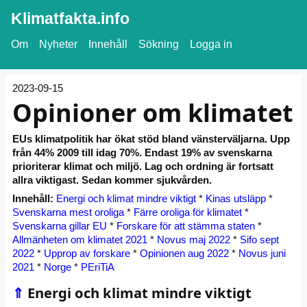
Klimatfakta.info
Om
Nyheter
Innehåll
Sökning
Logga in
2023-09-15
Opinioner om klimatet
EUs klimatpolitik har ökat stöd bland vänsterväljarna. Upp
från 44% 2009 till idag 70%. Endast 19% av svenskarna
prioriterar klimat och miljö. Lag och ordning är fortsatt
allra viktigast. Sedan kommer sjukvården.
Innehåll:
Energi och klimat mindre viktigt
*
Kinas utsläpp
*
Svenskarna mest oroliga
*
Färre oroliga för klimatet
*
Svenskarna gillar EU
*
Forskare för att stämma staten
*
Allmänheten om klimatet 2021
*
Novus maj 2022
*
Sifo sept
2022
*
Upprop av forskare
*
Opinionen aug 2022
*
Novus juni
2021
*
Norge
*
PEriTiA
⇑
Energi och klimat mindre viktigt