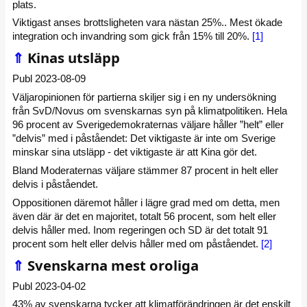
plats.
Viktigast anses brottsligheten vara nästan 25%.. Mest ökade
integration och invandring som gick från 15% till 20%.
[1]
⇑
Kinas utsläpp
Publ 2023-08-09
Väljaropinionen för partierna skiljer sig i en ny undersökning
från SvD/Novus om svenskarnas syn på klimatpolitiken. Hela
96 procent av Sverigedemokraternas väljare håller ”helt” eller
”delvis” med i påståendet: Det viktigaste är inte om Sverige
minskar sina utsläpp - det viktigaste är att Kina gör det.
Bland Moderaternas väljare stämmer 87 procent in helt eller
delvis i påståendet.
Oppositionen däremot håller i lägre grad med om detta, men
även där är det en majoritet, totalt 56 procent, som helt eller
delvis håller med. Inom regeringen och SD är det totalt 91
procent som helt eller delvis håller med om påståendet.
[2]
⇑
Svenskarna mest oroliga
Publ 2023-04-02
43% av svenskarna tycker att klimatförändringen är det enskilt