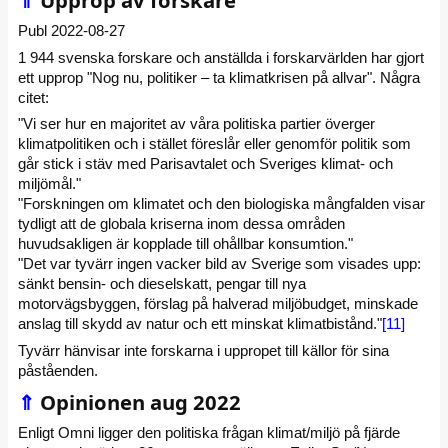
Publ 2022-08-27
1 944 svenska forskare och anställda i forskarvärlden har gjort
ett upprop "Nog nu, politiker – ta klimatkrisen på allvar". Några
citet:
"Vi ser hur en majoritet av våra politiska partier överger
klimatpolitiken och i stället föreslår eller genomför politik som
går stick i stäv med Parisavtalet och Sveriges klimat- och
miljömål."
"Forskningen om klimatet och den biologiska mångfalden visar
tydligt att de globala kriserna inom dessa områden
huvudsakligen är kopplade till ohållbar konsumtion."
"Det var tyvärr ingen vacker bild av Sverige som visades upp:
sänkt bensin- och dieselskatt, pengar till nya
motorvägsbyggen, förslag på halverad miljöbudget, minskade
anslag till skydd av natur och ett minskat klimatbistånd."
[11]
Tyvärr hänvisar inte forskarna i uppropet till källor för sina
påståenden.
⇑
Opinionen aug 2022
Enligt Omni ligger den politiska frågan klimat/miljö på fjärde