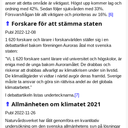
anser att detta område är viktigast. Högst upp kommer lag och
ordning med 42%. Sedan följer sjukvården med 33%.
Försvarsfrågan blir allt viktigare och prioriteras av 16%.
[6]
⇑
Forskare för att stämma staten
Publ 2022-12-08
1 620 forskare och lärare i forskarvärlden ställer sig i en
debattartikel bakom föreningen Auroras åtal mot svenska
staten:
"Vi, 1 620 forskare samt lärare vid universitet och högskolor, är
eniga med de unga bakom Auroramålet: De drabbas och
riskerar att drabbas allvarligt av klimatkrisen under sin livstid.
De klimatåtgärder vi vidtar i närtid avgör deras framtid. Sverige
måste ta ansvar och göra sin rättvisa andel av det globala
klimatarbetet."
I debattartikeln listas undertecknarna.
[7]
⇑
Allmänheten om klimatet 2021
Publ 2022-11-26
Naturvårdsverket har låtit genomföra en kvantitativ
undersökning om den svenska allmänhetens syn på lösningar