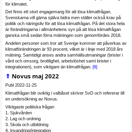
för klimatet.
Det finns ett stort engagemang för att lösa klimatfrågan.
Svenskarna vill gärna själva bidra men ställer också krav på
politik och näringsliv för att lösa klimatfrågan. På det stora hela
är förändringarna i allmänhetens syn på att lösa klimatfrågan
ganska små sedan förra mätningen som genomfördes 2018.
Andelen personer som tror att Sverige kommer att påverkas av
klimatförändringen är 93 procent, vilket är i linje med 2018 års
mätning. Samtidigt anses andra samhällsutmaningar (brister i
vård och omsorg, brottlighet, arbetslöshet samt brister i
integrationen), som viktigare än klimatfrågan.
[8]
⇑
Novus maj 2022
Publ 2022-11-25
Klimatfrågan blir oviktig i valbåset skriver SvD och refererar till
en undersökning av Novus.
Viktigaste politiska frågan
1. Sjukvården
2. Lag och ordning
3. Skola och utbildning
4. Invandring/integration