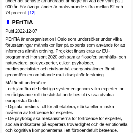
under det senaste århundradet är högre än vad den varit på 1
000 år. För övriga länder är motsvarande siffra mellan 62 och
74 procent.
[12]
⇑
PEriTiA
Publ 2022-12-07
PEriTiA är enorganisation i Oslo som undersöker under vilka
förutsättningar människor litar på expertis som används för att
informera allmän ordning. Projektet finansieras av EU-
programmet Horisont 2020 och samlar filosofer, samhälls- och
naturvetare, policyexperter, etiker, psykologer,
mediespecialister och civilsamhällesorganisationer för att
genomföra en omfattande multidisciplinär forskning.
Mål är att undersöka:
- och jämföra de befintliga systemen genom vilka experter tar
en rådgivande roll i beslutsfattande beslut i vissa utvalda
europeiska länder.
- Digitala mediers roll för att etablera, stärka eller minska
nivåerna av förtroende för experter.
- De psykologiska mekanismerna för förtroende för experter,
sociala indikatorer på experters trovärdighet och de emotionella
och kognitiva komponenterna i ett förtroendefullt beteende.