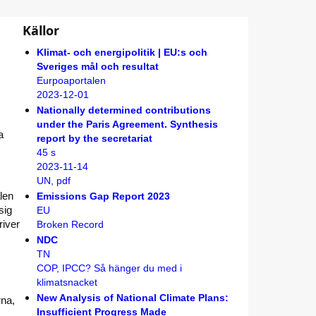
Källor
Klimat- och energipolitik | EU:s och
Sveriges mål och resultat
Eurpoaportalen
2023-12-01
Nationally determined contributions
under the Paris Agreement. Synthesis
a
report by the secretariat
45 s
2023-11-14
UN, pdf
len
Emissions Gap Report 2023
sig
EU
river
Broken Record
NDC
TN
COP, IPCC? Så hänger du med i
klimatsnacket
New Analysis of National Climate Plans:
rna,
Insufficient Progress Made