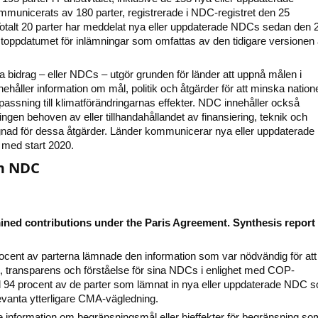
unicerats av 180 parter, registrerade i NDC-registret den 25
otalt 20 parter har meddelat nya eller uppdaterade NDCs sedan den 
toppdatumet för inlämningar som omfattas av den tidigare versionen
a bidrag – eller NDCs – utgör grunden för länder att uppnå målen i
nehåller information om mål, politik och åtgärder för att minska natione
assning till klimat­förändringarnas effekter. NDC innehåller också
ngen behoven av eller tillhanda­hållandet av finansiering, teknik och
gnad för dessa åtgärder. Länder kommunicerar nya eller uppdaterade
 med start 2020.
m NDC
ined contributions under the Paris Agreement. Synthesis report
cent av parterna lämnade den information som var nödvändig för att
et, transparens och förståelse för sina NDCs i enlighet med COP-
 94 procent av de parter som lämnat in nya eller uppdaterade NDC 
levanta ytterligare CMA-vägledning.
e information om begränsningsmål eller bieffekter för begränsning som