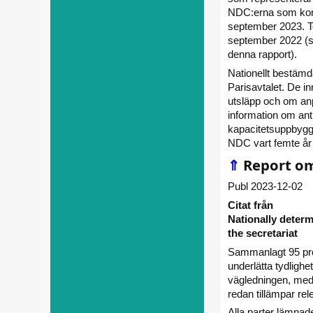
NDC:erna som komm
september 2023. T
september 2022 (s
denna rapport).
Nationellt bestämd
Parisavtalet. De in
utsläpp och om anp
information om anti
kapacitets­uppbyg
NDC vart femte år
⇑
Report o
Publ 2023-12-02
Citat från
Nationally determ
the secretariat
Sammanlagt 95 pro
underlätta tydligh
vägledningen, med
redan tillämpar re
Alla parter lämnad