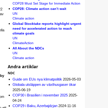
COP28 Must Set Stage for Immediate Action
COP28: Climate action can’t wait
22
UN
 av
Climate action
Global Stocktake reports highlight urgent
need for accelerated action to reach
lla
climate goals
UN
ClimateAction
All About the NDCs
UN
Climate action
Andra artiklar
NDC
 by
Guide om EUs nya klimatpolitik
2026-05-03
Globala utsläppen av växthusgaser ökar
2025-06-19
COP30 i Brasilien i november 2025
2025-
som
04-24
COP29 i Baku, Azerbajdzjan
2024-11-16
 ett