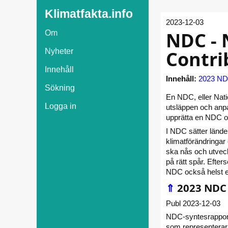
Klimatfakta.info
2023-12-03
NDC - 
Om
Contri
Nyheter
Innehåll
Innehåll:
2023 ND
Sökning
En NDC, eller Nati
Logga in
utsläppen och anpas
upprätta en NDC oc
I NDC sätter länd
klimatförändringar 
ska nås och utveck
på rätt spår. Efter
NDC också helst en
⇑
2023 NDC 
Publ 2023-12-03
NDC-syntesrapport
som representerar 