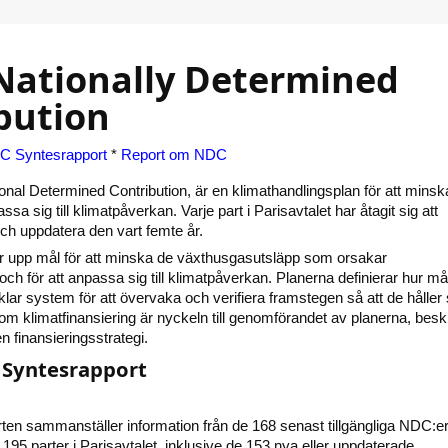
Nationally Determined
bution
C Syntesrapport
*
Report om NDC
onal Determined Contribution, är en klimathandlingsplan för att minsk
sa sig till klimatpåverkan. Varje part i Parisavtalet har åtagit sig att
h uppdatera den vart femte år.
er upp mål för att minska de växthusgasutsläpp som orsakar
och för att anpassa sig till klimatpåverkan. Planerna definierar hur må
lar system för att övervaka och verifiera framstegen så att de håller 
som klimatfinansiering är nyckeln till genomförandet av planerna, besk
 finansieringsstrategi.
Syntesrapport
en sammanställer information från de 168 senast tillgängliga NDC:e
195 parter i Parisavtalet, inklusive de 153 nya eller uppdaterade