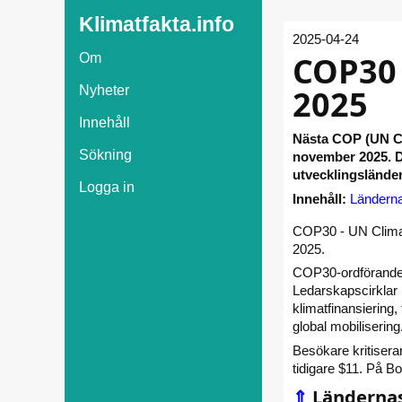
Klimatfakta.info
2025-04-24
COP30 
Om
2025
Nyheter
Innehåll
Nästa COP (UN Cl
Sökning
november 2025. De
utvecklingsländer
Logga in
Innehåll:
Länderna
COP30 - UN Climat
2025.
COP30-ordförandesk
Ledarskapscirklar
klimatfinansiering,
global mobilisering
Besökare kritisera
tidigare $11. På B
⇑
Ländernas