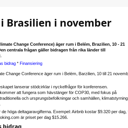
i Brasilien i november
imate Change Conference) äger rum i Belém, Brazilien, 10 - 21
n centrala frågan gäller bidragen från rika länder till
.
s bidrag
*
Finansiering
e Change Conference äger rum i Belém, Barzilien, 10 till 21 novem
apet lanserar stödcirklar i nyckelfrågor för konferensen.
 kommer att fungera som hävstänger för COP30, med fokus på
 traditionella och ursprungsbefolkningar och samhällen, klimatstyrnin
.
r de höga deltagaravgifterna. Exempel: Airbnb kostar $9.320 per dag, 
ooking.com är priset per dag $15.266.
 bidrag