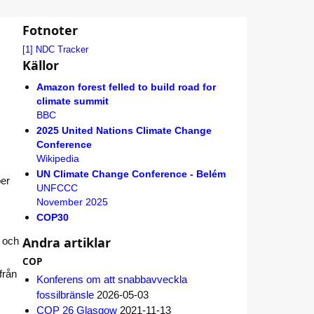
Fotnoter
[1]
NDC Tracker
Källor
Amazon forest felled to build road for
climate summit
BBC
2025 United Nations Climate Change
Conference
Wikipedia
UN Climate Change Conference - Belém
ber
UNFCCC
November 2025
COP30
Andra artiklar
g och
COP
från
Konferens om att snabbavveckla
fossilbränsle
2026-05-03
COP 26 Glasgow
2021-11-13