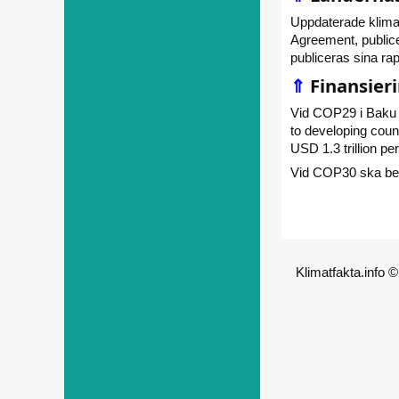
Uppdaterade klimat
Agreement, publice
publiceras sina rap
⇑
Finansier
Vid COP29 i Baku be
to developing count
USD 1.3 trillion pe
Vid COP30 ska beslu
Klimatfakta.info 