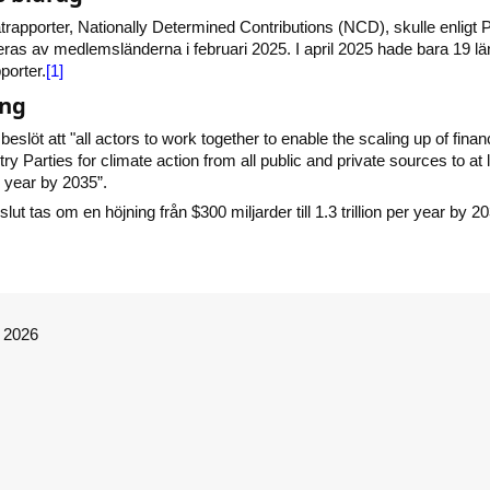
rapporter, Nationally Determined Contributions (NCD), skulle enligt P
ras av medlemsländerna i februari 2025. I april 2025 hade bara 19 lä
porter.
[1]
ing
slöt att "all actors to work together to enable the scaling up of finan
ry Parties for climate action from all public and private sources to at 
r year by 2035”.
t tas om en höjning från $300 miljarder till 1.3 trillion per year by 2
© 2026