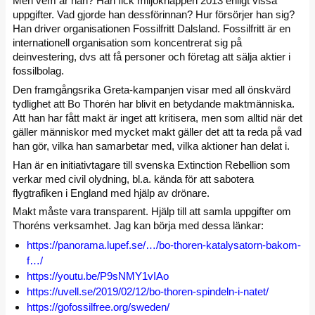
Men vem är han? Han fick miljöknäppen 2013 enligt vissa
uppgifter. Vad gjorde han dessförinnan? Hur försörjer han sig?
Han driver organisationen Fossilfritt Dalsland. Fossilfritt är en
internationell organisation som koncentrerat sig på
deinvestering, dvs att få personer och företag att sälja aktier i
fossilbolag.
Den framgångsrika Greta-kampanjen visar med all önskvärd
tydlighet att Bo Thorén har blivit en betydande maktmänniska.
Att han har fått makt är inget att kritisera, men som alltid när det
gäller människor med mycket makt gäller det att ta reda på vad
han gör, vilka han samarbetar med, vilka aktioner han delat i.
Han är en initiativtagare till svenska Extinction Rebellion som
verkar med civil olydning, bl.a. kända för att sabotera
flygtrafiken i England med hjälp av drönare.
Makt måste vara transparent. Hjälp till att samla uppgifter om
Thoréns verksamhet. Jag kan börja med dessa länkar:
https://panorama.lupef.se/…/bo-thoren-katalysatorn-bakom-
f…/
https://youtu.be/P9sNMY1vIAo
https://uvell.se/2019/02/12/bo-thoren-spindeln-i-natet/
https://gofossilfree.org/sweden/