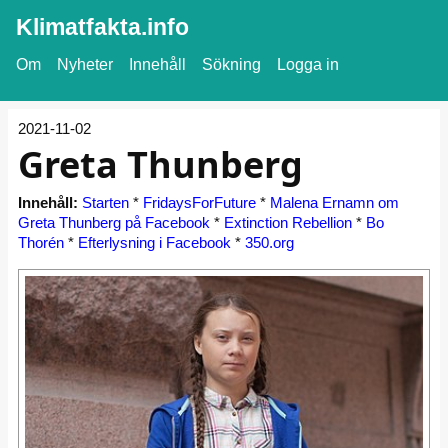
Klimatfakta.info
Om
Nyheter
Innehåll
Sökning
Logga in
2021-11-02
Greta Thunberg
Innehåll:
Starten
*
FridaysForFuture
*
Malena Ernamn om
Greta Thunberg på Facebook
*
Extinction Rebellion
*
Bo
Thorén
*
Efterlysning i Facebook
*
350.org