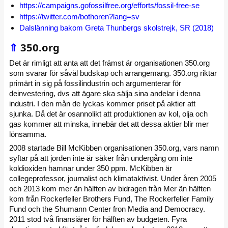
https://campaigns.gofossilfree.org/efforts/fossil-free-se
https://twitter.com/bothoren?lang=sv
Dalslänning bakom Greta Thunbergs skolstrejk, SR (2018)
⇑
350.org
Det är rimligt att anta att det främst är organisationen 350.org
som svarar för såväl budskap och arrangemang. 350.org riktar
primärt in sig på fossilindustrin och argumenterar för
deinvestering, dvs att ägare ska sälja sina andelar i denna
industri. I den mån de lyckas kommer priset på aktier att
sjunka. Då det är osannolikt att produktionen av kol, olja och
gas kommer att minska, innebär det att dessa aktier blir mer
lönsamma.
2008 startade Bill McKibben organisationen 350.org, vars namn
syftar på att jorden inte är säker från undergång om inte
koldioxiden hamnar under 350 ppm. McKibben är
collegeprofessor, journalist och klimataktivist. Under åren 2005
och 2013 kom mer än hälften av bidragen från Mer än hälften
kom från Rockerfeller Brothers Fund, The Rockerfeller Family
Fund och the Shumann Center fron Media and Democracy.
2011 stod två finansiärer för hälften av budgeten. Fyra