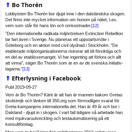
⇑
Bo Thorén
Lobbyisten Bo Thorén bor djupt inne i den dalsländska skogen.
Det finns inte mycket information om honom på nätet, t.ex.
vem som står för hans lön och omkostnader.
[12]
"Den internationella radikala miljörörelsen Extinction Rebellion
tar fart även i Sverige. Nu planeras ett uppstartsmöte i
Göteborg och en aktion med civil olydnad i Stockholm. ”De
etablerade miljö­organisationerna riskerar att bli försiktiga och
en del av ­etablissemanget. Vi har ­ingenting att förlora och allt
att vinna”, säger Bo Thorén som är en av de svenska initiativ­
tagarna."
[13]
⇑
Efterlysning i Facebook
Publ 2019-09-27
Vem är Bo Thorén? Känt är att han är mannen bakom Gretas
skolstrejk och länken till 350.org som förmodligen svarat för
Greta-kampanjens internationella del. Han är 49 år och bor i
Dalsland - djupt in i skogen. I vart fall tidigare så arbetade han
med mjukvaruutveckling och testautomatisering på ett
konsultföretag.