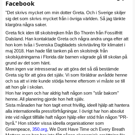
Facebook
"Det skrivs mycket om min dotter Greta. Och i Sverige skiljer
sig det som skrivs mycket från i övriga världen. Så jag tänkte
klargöra några saker.
Greta fick iden till skolstrejken från Bo Thorén från Fossilfritt
Dalsland. Han kontaktade Greta och några andra unga efter att
hon kom tvåa i Svenska Dagbladets skrivtävling för klimatet i
maj 2018. Han hade fått tanken på en skolstrejk från
skolskjutningarna i Florida där barnen vägrade gå till skolan på
grund av det som hänt.
Men ingen var intresserad av att göra det så då bestämde
Greta sig för att göra det själv. Vi som föräldrar avrådde henne
och sa att vi inte kunde stödja henne eftersom vi måste se till
att hon går i skolan.
Hon har ingen och har aldrig haft någon som ”står bakom”
henne. All planering gjorde hon helt själv.
Sista månaden har hon tagit emot frivillig, ideell hjälp att hantera
alla internationella pressförfrågningar. I övrigt har hon absolut
inte vid något tillfälle haft någon hjälp eller stöd från någon ”PR-
byrå.” Hon stöder vissa ideella organisationer som
Greenpeace,
350.org
, We Dont Have Time och Every Breath