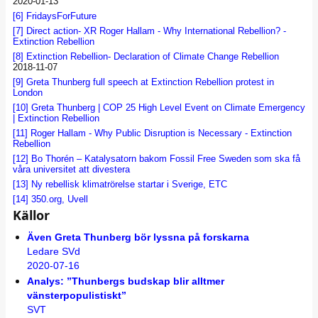
2020-01-13
[6]
FridaysForFuture
[7]
Direct action- XR Roger Hallam - Why International Rebellion? -
Extinction Rebellion
[8]
Extinction Rebellion- Declaration of Climate Change Rebellion
2018-11-07
[9]
Greta Thunberg full speech at Extinction Rebellion protest in
London
[10]
Greta Thunberg | COP 25 High Level Event on Climate Emergency
| Extinction Rebellion
[11]
Roger Hallam - Why Public Disruption is Necessary - Extinction
Rebellion
[12]
Bo Thorén – Katalysatorn bakom Fossil Free Sweden som ska få
våra universitet att divestera
[13]
Ny rebellisk klimatrörelse startar i Sverige, ETC
[14]
350.org, Uvell
Källor
Även Greta Thunberg bör lyssna på forskarna
Ledare SVd
2020-07-16
Analys: ”Thunbergs budskap blir alltmer
vänsterpopulistiskt”
SVT