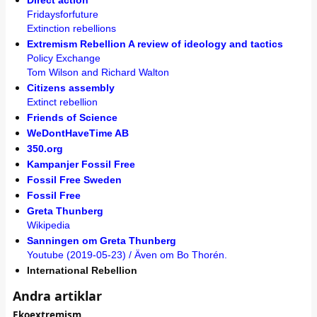
Direct action
Fridaysforfuture
Extinction rebellions
Extremism Rebellion A review of ideology and tactics
Policy Exchange
Tom Wilson and Richard Walton
Citizens assembly
Extinct rebellion
Friends of Science
WeDontHaveTime AB
350.org
Kampanjer Fossil Free
Fossil Free Sweden
Fossil Free
Greta Thunberg
Wikipedia
Sanningen om Greta Thunberg
Youtube (2019-05-23) / Även om Bo Thorén.
International Rebellion
Andra artiklar
Ekoextremism