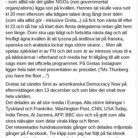
- som alltid när det gäller NGOs (non governmental
organizations) ligga sist på kvällen. Hennes tal skulle vara runt
kl 20 men eftersom alla tidigare talare drog långt över tiden
(som alla alltid gör - inklusive Greta...) så fick hon vänta till efter
kl 23 och då har så klart dom flesta delegaterna redan gått hem
sen länge. Dom ska upp tidigt och fortsätta nästa dag och att
frivilligt ägna kvällen åt att lyssna på ändlösa tal på franska,
spanska och arabiska lockar inga större skaror… Men allt
spelas självklart in av FN och det som är av intresse visas bl a
på bildskärmar i efterhand och media har fri tillgång till allt som
sägs inom det officiella programmet. På Gretas Instagram
ligger hela talet med presentation av presidiet. (”Ms Thunberg
you have the floor…”)
Gretas tal sändes först av amerikanska Democracy Now på
eftermiddagen den 13 december och sen blev det viralt över
hela världen.
Det delades av all stor media i Europa. Alla större tidningar i
Tyskland och Frankrike. Washington Post, CNN, USA Today,
India Times, Al Jazeera, AFP, BBC osv och så gott som alla
stora nätsajter som delar virala klipp och filmer.
Det retweetades hundratusentals gånger och delades miljontals
gånger på Facebook. Tre klipp som jag har följt på facebook