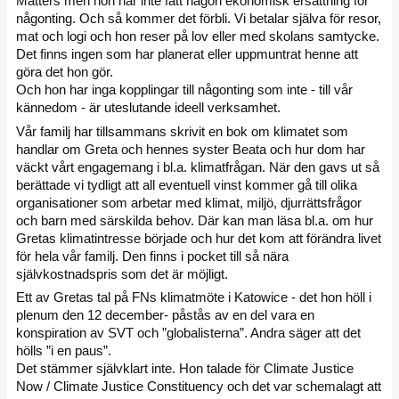
Matters men hon har inte fått någon ekonomisk ersättning för
någonting. Och så kommer det förbli. Vi betalar själva för resor,
mat och logi och hon reser på lov eller med skolans samtycke.
Det finns ingen som har planerat eller uppmuntrat henne att
göra det hon gör.
Och hon har inga kopplingar till någonting som inte - till vår
kännedom - är uteslutande ideell verksamhet.
Vår familj har tillsammans skrivit en bok om klimatet som
handlar om Greta och hennes syster Beata och hur dom har
väckt vårt engagemang i bl.a. klimatfrågan. När den gavs ut så
berättade vi tydligt att all eventuell vinst kommer gå till olika
organisationer som arbetar med klimat, miljö, djurrättsfrågor
och barn med särskilda behov. Där kan man läsa bl.a. om hur
Gretas klimatintresse började och hur det kom att förändra livet
för hela vår familj. Den finns i pocket till så nära
självkostnadspris som det är möjligt.
Ett av Gretas tal på FNs klimatmöte i Katowice - det hon höll i
plenum den 12 december- påstås av en del vara en
konspiration av SVT och ”globalisterna”. Andra säger att det
hölls ”i en paus”.
Det stämmer självklart inte. Hon talade för Climate Justice
Now / Climate Justice Constituency och det var schemalagt att