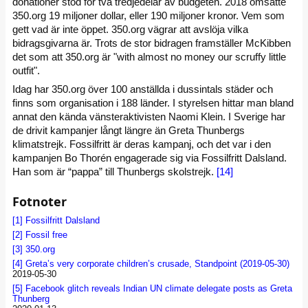
donationer stod för två tredjedelar av budgeten. 2018 omsatte
350.org 19 miljoner dollar, eller 190 miljoner kronor. Vem som
gett vad är inte öppet. 350.org vägrar att avslöja vilka
bidragsgivarna är. Trots de stor bidragen framställer McKibben
det som att 350.org är "with almost no money our scruffy little
outfit".
Idag har 350.org över 100 anställda i dussintals städer och
finns som organisation i 188 länder. I styrelsen hittar man bland
annat den kända vänsteraktivisten Naomi Klein. I Sverige har
de drivit kampanjer långt längre än Greta Thunbergs
klimatstrejk. Fossilfritt är deras kampanj, och det var i den
kampanjen Bo Thorén engagerade sig via Fossilfritt Dalsland.
Han som är “pappa” till Thunbergs skolstrejk.
[14]
Fotnoter
[1]
Fossilfritt Dalsland
[2]
Fossil free
[3]
350.org
[4]
Greta’s very corporate children’s crusade, Standpoint (2019-05-30)
2019-05-30
[5]
Facebook glitch reveals Indian UN climate delegate posts as Greta
Thunberg