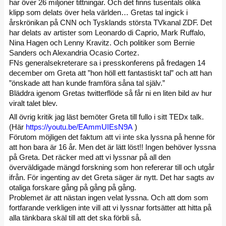
har över 26 miljoner tittningar. Och det finns tusentals olika
klipp som delats över hela världen… Gretas tal ingick i
årskrönikan på CNN och Tysklands största TVkanal ZDF. Det
har delats av artister som Leonardo di Caprio, Mark Ruffalo,
Nina Hagen och Lenny Kravitz. Och politiker som Bernie
Sanders och Alexandria Ocasio Cortez.
FNs generalsekreterare sa i presskonferens på fredagen 14
december om Greta att ”hon höll ett fantastiskt tal” och att han
”önskade att han kunde framföra såna tal själv.”
Bläddra igenom Gretas twitterflöde så får ni en liten bild av hur
viralt talet blev.
All övrig kritik jag läst bemöter Greta till fullo i sitt TEDx talk.
(Här
https://youtu.be/EAmmUIEsN9A
)
Förutom möjligen det faktum att vi inte ska lyssna på henne för
att hon bara är 16 år. Men det är lätt löst!! Ingen behöver lyssna
på Greta. Det räcker med att vi lyssnar på all den
överväldigade mängd forskning som hon refererar till och utgår
ifrån. För ingenting av det Greta säger är nytt. Det har sagts av
otaliga forskare gång på gång på gång.
Problemet är att nästan ingen velat lyssna. Och att dom som
fortfarande verkligen inte vill att vi lyssnar fortsätter att hitta på
alla tänkbara skäl till att det ska förbli så.