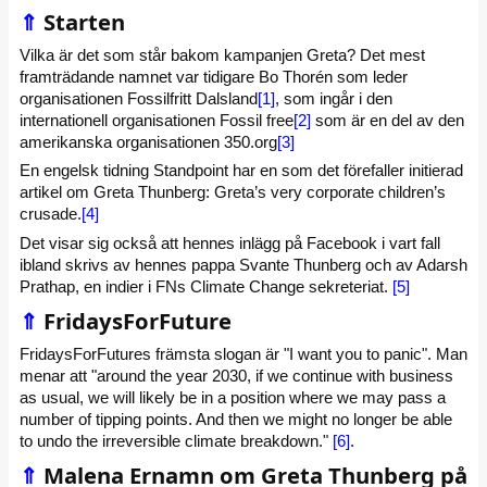
⇑
Starten
Vilka är det som står bakom kampanjen Greta? Det mest
framträdande namnet var tidigare Bo Thorén som leder
organisationen Fossilfritt Dalsland
[1]
, som ingår i den
internationell organisationen Fossil free
[2]
som är en del av den
amerikanska organisationen 350.org
[3]
En engelsk tidning Standpoint har en som det förefaller initierad
artikel om Greta Thunberg: Greta’s very corporate children’s
crusade.
[4]
Det visar sig också att hennes inlägg på Facebook i vart fall
ibland skrivs av hennes pappa Svante Thunberg och av Adarsh
Prathap, en indier i FNs Climate Change sekreteriat.
[5]
⇑
FridaysForFuture
FridaysForFutures främsta slogan är "I want you to panic". Man
menar att "around the year 2030, if we continue with business
as usual, we will likely be in a position where we may pass a
number of tipping points. And then we might no longer be able
to undo the irreversible climate breakdown."
[6]
.
⇑
Malena Ernamn om Greta Thunberg på