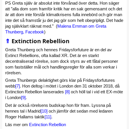
PS Greta själv är absolut inte förvånad över detta. Hon säger
att ”alla dom som framför kritik har en sak gemensamt och det
är att dom inte förstår klimatkrisens fulla innebörd och gör man
inte det så framstår ju det jag gör som helt obegripligt. Det hade
jag självklart räknat med.” (
Malena Ernman om Greta
Thunberg, Facebook
)
⇑
Extinction Rebellion
Greta Thunberg och hennes Fridaysforfuture är en del av
Extinct Rebellions, ofta kallad XR. Det är en starkt
decentraliserad rörelse, som dock styrs av ett fåtal personer
som fastställer mål och handlingsregler för alla som verkar i
rörelsen.
Greta Thunbergs delaktighet görs klar på Fridaysforfutures
webb
[7]
. Hon deltog i mötet i London den 31 oktober 2018, då
Extinction Rebellion lanserades
[8]
och höll tal i vid ett EX-möte
i London
[9]
.
Det är också rörelsens budskap hon för fram. Lyssna på
hennes tal i Madrid
[10]
och jämför det sedan med ledaren
Roger Hallams taktik
[11]
.
Läs mer om
Extinction Rebellion