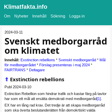
Klimatfakta.info
Om
Nyheter
Innehåll
Sökning
Logga in
2024-03-11
Svenskt medborgarråd
om klimatet
Innehåll:
Exstinction rebellions
*
Svenskt medborgarråd
*
Mål
för medborgarrådet
*
Förslag presenteras i maj 2024
*
FAIRTRANS
*
Deltagare
⇑
Exstinction rebellions
Publ 2024-03-10
Extinction Rebellion som hindrar trafik och kastar färg på tavlor
har som ett mål att ersätta demokrati med medborgarråd
[1]
.
EX har en lång rad krav. Det tredje är att skapa medborgarråd
som ska överta beslutanderätten från demokrtiskt valda