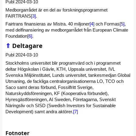
Publ 2024-03-10
Medborgarrådet är en del av forskningsprogrammet
FAIRTRANS
[3]
.
Fairtrans finansieras av Mistra. 40 miljoner
[4]
och Formas
[5]
,
med delfinansiering av medborgarrådet från European Climate
Foundation
[6]
.
⇑
Deltagare
Publ 2024-03-10
Stockholms universitet blir programvärd och i programmet
deltar Högskolan i Gävle, KTH, Uppsala universitet, IVL
Svenska Miljöinstitutet, Lunds universitet, tankesmedjan Global
Utmaning, de fackliga centralorganisationerna LO, TCO och
Saco samt deras förbund, Fossilfritt Sverige,
Naturskyddsföreningen, KF (Kooperativa förbundet),
Hyresgästföreningen, AI Sweden, Företagarna, Svenskt
Näringsliv och SISD (Swedish Investors for Sustainable
Development) samt andra aktörer.
[7]
Fotnoter