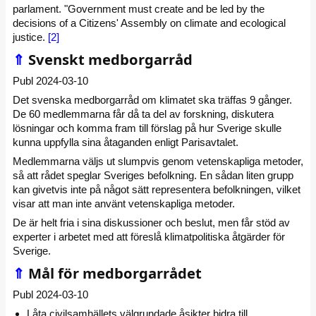
parlament. "Government must create and be led by the
decisions of a Citizens' Assembly on climate and ecological
justice.
[2]
⇑
Svenskt medborgarråd
Publ 2024-03-10
Det svenska medborgarråd om klimatet ska träffas 9 gånger.
De 60 medlemmarna får då ta del av forskning, diskutera
lösningar och komma fram till förslag på hur Sverige skulle
kunna uppfylla sina åtaganden enligt Parisavtalet.
Medlemmarna väljs ut slumpvis genom vetenskapliga metoder,
så att rådet speglar Sveriges befolkning. En sådan liten grupp
kan givetvis inte på något sätt representera befolkningen, vilket
visar att man inte använt vetenskapliga metoder.
De är helt fria i sina diskussioner och beslut, men får stöd av
experter i arbetet med att föreslå klimatpolitiska åtgärder för
Sverige.
⇑
Mål för medborgarrådet
Publ 2024-03-10
Låta civilsamhällets välgrundade åsikter bidra till