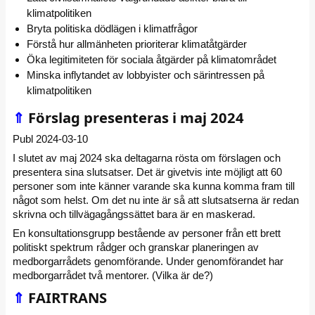
klimatpolitiken
Bryta politiska dödlägen i klimatfrågor
Förstå hur allmänheten prioriterar klimatåtgärder
Öka legitimiteten för sociala åtgärder på klimatområdet
Minska inflytandet av lobbyister och särintressen på
klimatpolitiken
⇑
Förslag presenteras i maj 2024
Publ 2024-03-10
I slutet av maj 2024 ska deltagarna rösta om förslagen och
presentera sina slutsatser. Det är givetvis inte möjligt att 60
personer som inte känner varande ska kunna komma fram till
något som helst. Om det nu inte är så att slutsatserna är redan
skrivna och tillvägagångssättet bara är en maskerad.
En konsultationsgrupp bestående av personer från ett brett
politiskt spektrum rådger och granskar planeringen av
medborgarrådets genomförande. Under genomförandet har
medborgarrådet två mentorer. (Vilka är de?)
⇑
FAIRTRANS