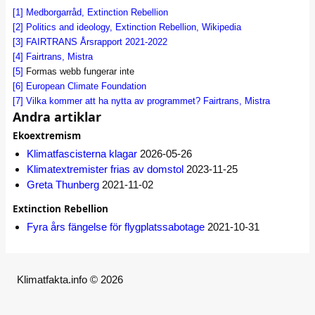
[1]
Medborgarråd, Extinction Rebellion
[2]
Politics and ideology, Extinction Rebellion, Wikipedia
[3]
FAIRTRANS Årsrapport 2021-2022
[4]
Fairtrans, Mistra
[5]
Formas webb fungerar inte
[6]
European Climate Foundation
[7]
Vilka kommer att ha nytta av programmet? Fairtrans, Mistra
Andra artiklar
Ekoextremism
Klimatfascisterna klagar
2026-05-26
Klimatextremister frias av domstol
2023-11-25
Greta Thunberg
2021-11-02
Extinction Rebellion
Fyra års fängelse för flygplatssabotage
2021-10-31
Klimatfakta.info © 2026