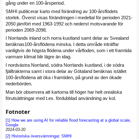
gång under en 100-årsperiod.
SMHI publicerar karto med förändring av 100-årsflödets
storlek. Överst visas förändringen i medeltal för perioden 2021-
2050 jämfört med 1963-1992 och nederst motsvarande för
perioden 2069-2098.
I Norrlands inland och norra kustland samt delar av Svealand
beräknas100-årsflödena minska. I detta område inträffar
vanligtvis de högsta flödena under vårfloden, som i ett framtida
varmare klimat blir lägre än idag.
I nordvästra Norrland, södra Norrlands kustland, i de södra
fjälltrakterna samt i stora delar av Götaland beräknas istället
100-årsflödena att öka i framtiden, på grund av den ökade
nederbörden.
Man bör observera att kartorna till höger har helt orealiska
förutsättningar med t.ex. fördubblad användning av kol.
Fotnoter
[1]
How we are using AI for reliable flood forecasting at a global scale,
Google
2024-03-20
[2]
Historiska översvämningar, SMHI