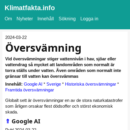
Klimatfakta.info
Om
Nyheter
Innehåll
Sökning
Logga in
2024-03-22
Översvämning
Vid översvämningar stiger vattennivån i hav, sjöar eller
vattendrag så mycket att landområden som normalt är
torra ställs under vatten. Även områden som normalt inte
gränsar till vatten kan översvämmas
Innehåll:
Google AI
*
Sverige
*
Historiska översvämningar
*
Framtida översvämningar
Globalt sett är översvämningar en av de stora naturkatastrofer
som årligen orsakar flest dödsoffer och störst ekonomisk
skada.
⇑
Google AI
Publ 2024-03-22