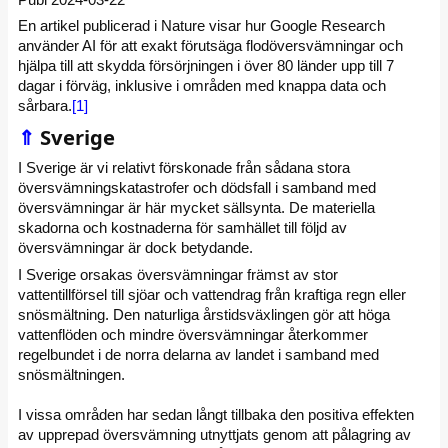
En artikel publicerad i Nature visar hur Google Research
använder AI för att exakt förutsäga flodöversvämningar och
hjälpa till att skydda försörjningen i över 80 länder upp till 7
dagar i förväg, inklusive i områden med knappa data och
sårbara.
[1]
⇑
Sverige
I Sverige är vi relativt förskonade från sådana stora
översvämningskatastrofer och dödsfall i samband med
översvämningar är här mycket sällsynta. De materiella
skadorna och kostnaderna för samhället till följd av
översvämningar är dock betydande.
I Sverige orsakas översvämningar främst av stor
vattentillförsel till sjöar och vattendrag från kraftiga regn eller
snösmältning. Den naturliga årstidsväxlingen gör att höga
vattenflöden och mindre översvämningar återkommer
regelbundet i de norra delarna av landet i samband med
snösmältningen.
I vissa områden har sedan långt tillbaka den positiva effekten
av upprepad översvämning utnyttjats genom att pålagring av