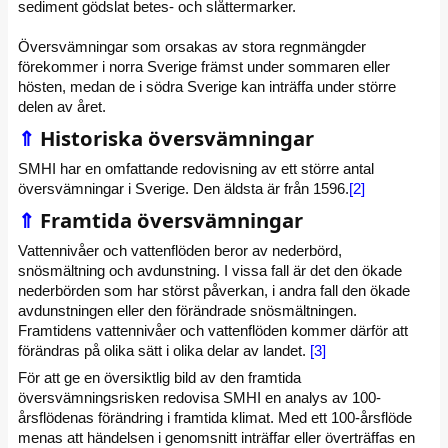
sediment gödslat betes- och slåttermarker.
Översvämningar som orsakas av stora regnmängder
förekommer i norra Sverige främst under sommaren eller
hösten, medan de i södra Sverige kan inträffa under större
delen av året.
⇑
Historiska översvämningar
SMHI har en omfattande redovisning av ett större antal
översvämningar i Sverige. Den äldsta är från 1596.
[2]
⇑
Framtida översvämningar
Vattennivåer och vattenflöden beror av nederbörd,
snösmältning och avdunstning. I vissa fall är det den ökade
nederbörden som har störst påverkan, i andra fall den ökade
avdunstningen eller den förändrade snösmältningen.
Framtidens vattennivåer och vattenflöden kommer därför att
förändras på olika sätt i olika delar av landet.
[3]
För att ge en översiktlig bild av den framtida
översvämningsrisken redovisa SMHI en analys av 100-
årsflödenas förändring i framtida klimat. Med ett 100-årsflöde
menas att händelsen i genomsnitt inträffar eller överträffas en