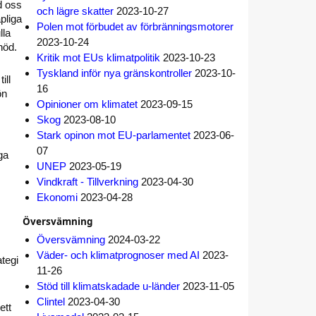
d oss
och lägre skatter
2023-10-27
pliga
Polen mot förbudet av förbränningsmotorer
lla
2023-10-24
nöd.
Kritik mot EUs klimatpolitik
2023-10-23
Tyskland inför nya gränskontroller
2023-10-
ill
16
ön
Opinioner om klimatet
2023-09-15
Skog
2023-08-10
Stark opinon mot EU-parlamentet
2023-06-
07
ga
UNEP
2023-05-19
Vindkraft - Tillverkning
2023-04-30
Ekonomi
2023-04-28
Översvämning
Översvämning
2024-03-22
Väder- och klimatprognoser med AI
2023-
ategi
11-26
Stöd till klimatskadade u-länder
2023-11-05
Clintel
2023-04-30
ett