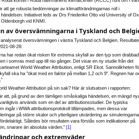
d Röda korset / Röda halvmånens klimatcenter (RCCC) runt om i värl
r att ge robusta bedömningar av klimatförändringarnas roll i
händelsen. Initiativet leds av Drs Friederike Otto vid University of Ox
 Oldenborgh vid KNMI.
on av översvämningarna i Tyskland och Belgi
 analyserat översvämningen i västra Tyskland och Belgien. Resultate
2021-08-28:
rna har redan ökat risken för extrema skyfall av den typ som drabba
n i somras med upp till nio gånger. Det visar en ny studie från det
skarteamet World Weather Attribution, enligt SR Ekot. Sannolikheten fö
kyfall ska ha ”ökat med en faktor på mellan 1,2 och 9”. Regnen har 
.”
rld Weather Attribution på sin sak? Här är slutsatsen i rapporten:
är att, på grund av den tämligen småskaliga händelsen, en mängd ny
vanligtvis används som en del av attributionsstudier. De typiska
m ingår i WWA attributionsprotokoll tillämpades, men dessa var
eringar på större skalor och ytterligare utvärdering av simuleringarna
fördelaktigt. Således bör resultaten vara förstås som indikationer på
gen, snarare än absoluta värden.”
[1]
ändringar och extremväder