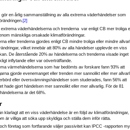
) gör en årlig sammanställning av alla extrema väderhändelser som
förändringen.
[2]
extrema väderhändelserna och trenderna var enligt CB mer troliga el
genom mänskliga orsakade klimatförändringar.
a eller trenderna gjordes enligt CB mindre troliga eller mindre allvar
ändringar, vilket innebär att 80% av alla händelser upplevde en viss
kan. De återstående 20% av händelserna och trenderna visade inget
gt inflytande eller var oöverträffande.
ema värmehändelserna som har bedömts av forskare fann 93% att
garna gjorde evenemanget eller trenden mer sannolikt eller mer allvarl
erbörd eller översvämningshändelser som studerades, fann 56% att
et hade gjort händelsen mer sannolikt eller mer allvarlig. För de 81
ahändelserna är det 68%.
r
klarlagt att en viss väderhändelse är en följd av klimatförändringar,
 är villiga att söka upp skyldiga och ställa dem inför rätta.
 och företag som fortfarande väljer passivitet kan IPCC -rapporten m