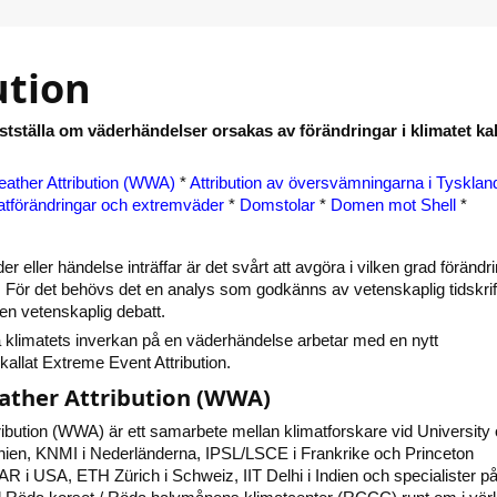
ution
astställa om väderhändelser orsakas av förändringar i klimatet ka
ather Attribution (WWA)
*
Attribution av översvämningarna i Tysklan
atförändringar och extremväder
*
Domstolar
*
Domen mot Shell
*
er eller händelse inträffar är det svårt att avgöra i vilken grad förändr
k. För det behövs det en analys som godkänns av vetenskaplig tidskrif
n vetenskaplig debatt.
gga klimatets inverkan på en väderhändelse arbetar med en nytt
allat Extreme Event Attribution.
ther Attribution (WWA)
ibution (WWA) är ett samarbete mellan klimatforskare vid University 
nnien, KNMI i Nederländerna, IPSL/LSCE i Frankrike och Princeton
R i USA, ETH Zürich i Schweiz, IIT Delhi i Indien och specialister p