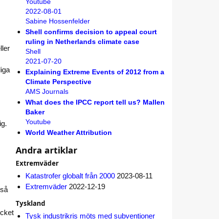
Youtube
2022-08-01
Sabine Hossenfelder
Shell confirms decision to appeal court
ruling in Netherlands climate case
ler
Shell
2021-07-20
liga
Explaining Extreme Events of 2012 from a
Climate Perspective
AMS Journals
What does the IPCC report tell us? Mallen
Baker
Youtube
ig.
World Weather Attribution
Andra artiklar
Extremväder
Katastrofer globalt från 2000
2023-08-11
Extremväder
2022-12-19
 så
Tyskland
ycket
Tysk industrikris möts med subventioner