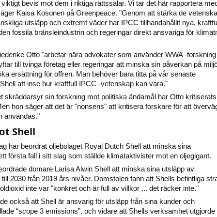
iktigt bevis mot dem i riktiga rättssalar. Vi tar det här rapportera me
, säger Kaisa Kosonen på Greenpeace. "Genom att stärka de vetenska
skliga utsläpp och extremt väder har IPCC tillhandahållit nya, kraftfu
 den fossila bränsleindustrin och regeringar direkt ansvariga för klimat
iederike Otto "arbetar nära advokater som använder WWA -forskning t
tar till tvinga företag eller regeringar att minska sin påverkan på milj
söka ersättning för offren. Man behöver bara titta på vår senaste
hell att inse hur kraftfull IPCC -vetenskap kan vara."
 skräddarsyr sin forskning mot politiska ändamål har Otto kritiserats
n hon säger att det är "nonsens" att kritisera forskare för att övervä
an användas."
t Shell
g har beordrat oljebolaget Royal Dutch Shell att minska sina
ett första fall i sitt slag som ställde klimataktivister mot en oljegigant.
beordrade domare Larisa Alwin Shell att minska sina utsläpp av
ll 2030 från 2019 års nivåer. Domstolen fann att Shells befintliga str
ldioxid inte var "konkret och är full av villkor ... det räcker inte."
e också att Shell är ansvarig för utsläpp från sina kunder och
allade “scope 3 emissions”, och vidare att Shells verksamhet utgjorde 