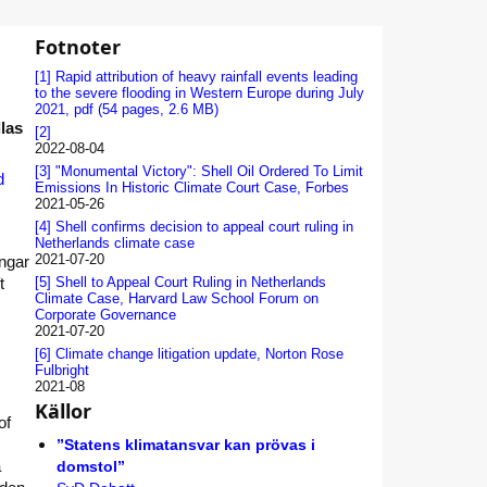
Fotnoter
[1]
Rapid attribution of heavy rainfall events leading
to the severe flooding in Western Europe during July
2021, pdf (54 pages, 2.6 MB)
llas
[2]
2022-08-04
[3]
"Monumental Victory": Shell Oil Ordered To Limit
d
Emissions In Historic Climate Court Case, Forbes
2021-05-26
[4]
Shell confirms decision to appeal court ruling in
Netherlands climate case
2021-07-20
ingar
t
[5]
Shell to Appeal Court Ruling in Netherlands
Climate Case, Harvard Law School Forum on
Corporate Governance
2021-07-20
[6]
Climate change litigation update, Norton Rose
Fulbright
2021-08
Källor
of
”Statens klimat­ansvar kan prövas i
å
domstol”