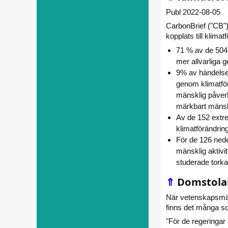
Publ 2022-08-05
CarbonBrief ("CB"
kopplats till klimat
71 % av de 504 
mer allvarliga 
9% av händelsern
genom klimatför
mänsklig påver
märkbart mänskli
Av de 152 extr
klimatförändrin
För de 126 ned
mänsklig aktivit
studerade tork
⇑
Domstola
När vetenskapsmän 
finns det många som
"För de regeringar