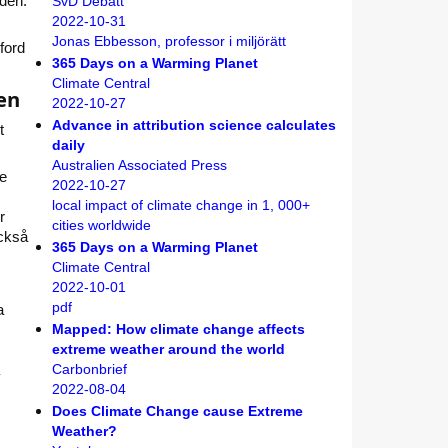
den.
SvD Debatt
2022-10-31
Jonas Ebbesson, professor i miljörätt
ford
365 Days on a Warming Planet
Climate Central
en
2022-10-27
Advance in attribution science calculates
t
daily
Australien Associated Press
de
2022-10-27
local impact of climate change in 1, 000+
r
cities worldwide
också
365 Days on a Warming Planet
Climate Central
2022-10-01
pdf
a
Mapped: How climate change affects
extreme weather around the world
Carbonbrief
2022-08-04
Does Climate Change cause Extreme
Weather?