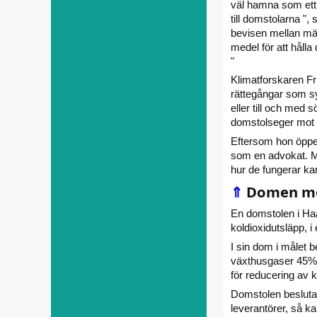
väl hamna som ett v
till domstolarna "
bevisen mellan män
medel för att hålla
"
Klimatforskaren Fr
rättegångar som syf
eller till och med 
domstolseger mot S
Eftersom hon öppet
som en advokat. Me
hur de fungerar k
⇑
Domen mo
En domstolen i Haa
koldioxidutsläpp, i 
I sin dom i målet 
växthusgaser 45% ti
för reducering av ko
Domstolen beslutad
leverantörer, så k