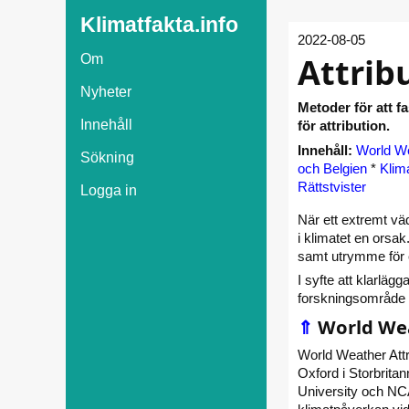
Klimatfakta.info
2022-08-05
Attrib
Om
Nyheter
Metoder för att f
Innehåll
för attribution.
Innehåll:
World We
Sökning
och Belgien
*
Klim
Rättstvister
Logga in
När ett extremt väd
i klimatet en orsa
samt utrymme för e
I syfte att klarlä
forskningsområde k
⇑
World Wea
World Weather Attr
Oxford i Storbrita
University och NCA