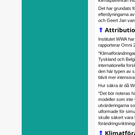
klimatpåverkan vi
Det har grundats fö
efterdyningarna av 
och Geert Jan van
⇑
Attributi
Institutet WWA har
rapporterar Omni 
“Klimatförändringa
Tyskland och Belgie
internationella for
den här typen av s
blivit mer intensiva
Hur säkra är då Wo
“Det bör noteras h
modeller som inte 
utvärderingarna so
utformade för simul
skulle säkert vara 
förändringsriktnin
⇑
Klimatför