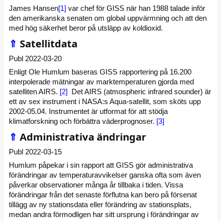
James Hansen
[1]
var chef för GISS när han 1988 talade inför
den amerikanska senaten om global uppvärmning och att den
med hög säkerhet beror på utsläpp av koldioxid.
⇑
Satellitdata
Publ 2022-03-20
Enligt Ole Humlum baseras GISS rapportering på 16.200
interpolerade mätningar av marktemperaturen gjorda med
satelliten AIRS.
[2]
Det AIRS (atmospheric infrared sounder) är
ett av sex instrument i NASA:s Aqua-satellit, som sköts upp
2002-05.04. Instrumentet är utformat för att stödja
klimatforskning och förbättra väderprognoser.
[3]
⇑
Administrativa ändringar
Publ 2022-03-15
Humlum påpekar i sin rapport att GISS gör administrativa
förändringar av temperaturavvikelser ganska ofta som även
påverkar observationer många år tillbaka i tiden. Vissa
förändringar från det senaste förflutna kan bero på försenat
tillägg av ny stationsdata eller förändring av stationsplats,
medan andra förmodligen har sitt ursprung i förändringar av