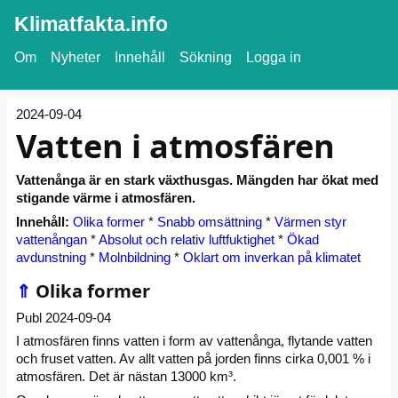
Klimatfakta.info
Om
Nyheter
Innehåll
Sökning
Logga in
2024-09-04
Vatten i atmosfären
Vattenånga är en stark växthusgas. Mängden har ökat med
stigande värme i atmosfären.
Innehåll:
Olika former
*
Snabb omsättning
*
Värmen styr
vattenångan
*
Absolut och relativ luftfuktighet
*
Ökad
avdunstning
*
Molnbildning
*
Oklart om inverkan på klimatet
⇑
Olika former
Publ 2024-09-04
I atmosfären finns vatten i form av vattenånga, flytande vatten
och fruset vatten. Av allt vatten på jorden finns cirka 0,001 % i
atmosfären. Det är nästan 13000 km³.