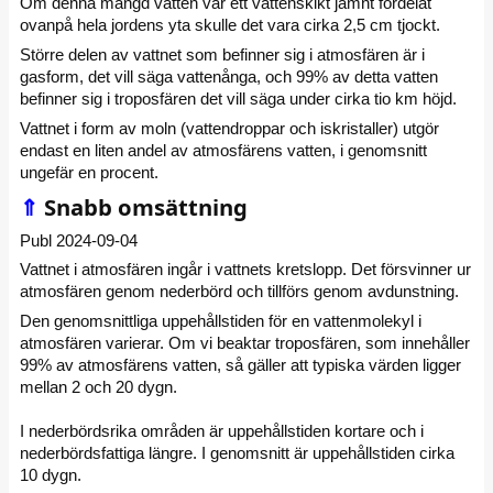
Om denna mängd vatten var ett vattenskikt jämnt fördelat
ovanpå hela jordens yta skulle det vara cirka 2,5 cm tjockt.
Större delen av vattnet som befinner sig i atmosfären är i
gasform, det vill säga vattenånga, och 99% av detta vatten
befinner sig i troposfären det vill säga under cirka tio km höjd.
Vattnet i form av moln (vattendroppar och iskristaller) utgör
endast en liten andel av atmosfärens vatten, i genomsnitt
ungefär en procent.
⇑
Snabb omsättning
Publ 2024-09-04
Vattnet i atmosfären ingår i vattnets kretslopp. Det försvinner ur
atmosfären genom nederbörd och tillförs genom avdunstning.
Den genomsnittliga uppehållstiden för en vattenmolekyl i
atmosfären varierar. Om vi beaktar troposfären, som innehåller
99% av atmosfärens vatten, så gäller att typiska värden ligger
mellan 2 och 20 dygn.
I nederbördsrika områden är uppehållstiden kortare och i
nederbördsfattiga längre. I genomsnitt är uppehållstiden cirka
10 dygn.