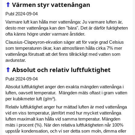
⇑
Värmen styr vattenångan
Publ 2024-09-04
Varmare luft kan hålla mer vattenånga: Ju varmare luften är,
desto mer vattenånga kan den "bära". Det är därför fuktigheten
ofta känns högre under varmare årstider.
Clausius-Clapeyron-ekvation säger att för varje grad Celsius
som temperaturen ökar, kan atmosfären hålla cirka 7% mer
vattenånga förutsatt att det finns tillräckligt med vatten som
avdunstar.
⇑
Absolut och relativ luftfuktighet
Publ 2024-09-04
Absolut luftfuktighet anger den exakta mängden vattenånga i
luften, oavsett temperatur. Mängden mäts oftast i gram vatten
per kubikmeter luft (g/m³).
Relativ luftfuktighet anger hur mättad luften är med vattenånga
vid en viss temperatur, jämfört med hur mycket vattenånga
luften maximalt kan hålla vid samma temperatur. Mängden
mäts i procent (%). När den relativa luftfuktigheten når 100%
uppstår kondensation, och vi ser detta som moln, dimma eller