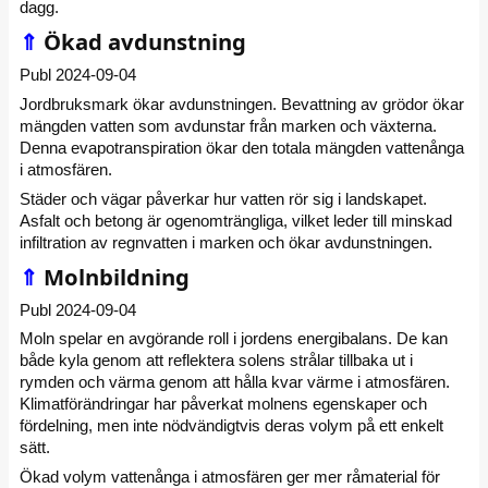
dagg.
⇑
Ökad avdunstning
Publ 2024-09-04
Jordbruksmark ökar avdunstningen. Bevattning av grödor ökar
mängden vatten som avdunstar från marken och växterna.
Denna evapotranspiration ökar den totala mängden vattenånga
i atmosfären.
Städer och vägar påverkar hur vatten rör sig i landskapet.
Asfalt och betong är ogenomträngliga, vilket leder till minskad
infiltration av regnvatten i marken och ökar avdunstningen.
⇑
Molnbildning
Publ 2024-09-04
Moln spelar en avgörande roll i jordens energibalans. De kan
både kyla genom att reflektera solens strålar tillbaka ut i
rymden och värma genom att hålla kvar värme i atmosfären.
Klimatförändringar har påverkat molnens egenskaper och
fördelning, men inte nödvändigtvis deras volym på ett enkelt
sätt.
Ökad volym vattenånga i atmosfären ger mer råmaterial för