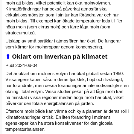
moln att bildas, vilket potentiellt kan öka molnvolymen.
Klimatförändringar har också påverkat atmosfäriska
cirkulationsmönster, som i sin tur kan förändra var och hur
moln bildas. Till exempel kan ökade temperaturer leda till fler
höga moln (som cirrusmoln) och färre låga moln (som
stratocumulus).
Utsläpp av små partiklar i atmosfären har ökat. De fungerar
som kärnor för molndroppar genom kondensering.
⇑
Oklart om inverkan på klimatet
Publ 2024-09-04
Det är oklart om molnens volym har ökat globalt sedan 1950.
Vissa egenskaper, såsom deras tjocklek, höjd och livslängd,
har förändrats, men dessa förändringar är inte nödvändigtvis en
ökning i total volym. Vissa studier pekar på att låga moln kan
ha minskat i vissa regioner medan höga moln har ökat, vilket
påverkar den totala energibalansen på jorden.
Eftersom moln både kan värma och kyla planeten är deras roll i
klimatförändringar kritisk. En liten förändring i molnens
egenskaper kan ha stora konsekvenser för den globala
temperaturbalansen.