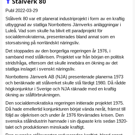
⇑
Stålverk 80
Publ 2022-03-29
Stålverk 80 var ett planerat industriprojekt i form av en kraftig
utbyggnad av statliga Norrbottens Järnverks anläggningar i
Luleå. Vad som skulle ha blivit ett paradprojekt för
socialdemokraterna, presenterades bland annat som en
storsatsning på norrländskt näringsliv.
Det stoppades av den borgerliga regeringen år 1976, i
samband med stålkrisen. Projektet var från början en politisk
stridsfråga, eftersom det skulle innebära en ökning av det
statliga inslaget i svenskt näringsliv.
Norrbottens Järnverk AB (NJA) presenterade planerna 1973
och beräknade att stålverket skulle stå färdigt 1980. Då rådde
högkonjunktur i Sverige och NJA räknade med en kraftig
ökning av stålförbrukningen.
Den socialdemokratiska regeringen initierade projektet 1975.
Då hade emellertid konjunkturen börjat vända neråt, främst till
följd av oljekrisen och under år 1976 förvärrades krisen. Den
svenska stålindustrin hamnade i sin djupaste kris sedan 1920-
talet och produktionen minskade kraftigt.