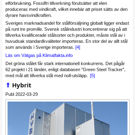
elförbrukning. Fossilfri tillverkning förutsätter att elen
produceras med vindkraft, vilket innebär att priset sätts av den
dyrare havsvindkraften.
Sveriges marknadsandel för stålförsäljning globalt ligger endast
på runt tre promille. Svensk stålindustri koncentrerar sig på att
tillverka kvalificerade stålsorter och produkter, måste stål av i
huvudsak standardkvaliteter importeras. En stor del av allt stål
som används i Sverige importeras.
[4]
Läs om Vätgas på Klimatfakta.info
Det gröna stålet får stark internationell konkurrens. Det pågår
62 projekt i 21 länder, enligt databasen ”Green Steel Tracker”,
med mål att tillverka stål med noll-utsläpp.
[5]
⇑
Hybrit
Publ 2022-03-29