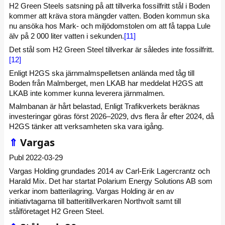
H2 Green Steels satsning på att tillverka fossilfritt stål i Boden
kommer att kräva stora mängder vatten. Boden kommun ska
nu ansöka hos Mark- och miljödomstolen om att få tappa Lule
älv på 2 000 liter vatten i sekunden.
[11]
Det stål som H2 Green Steel tillverkar är således inte fossilfritt.
[12]
Enligt H2GS ska järnmalmspelletsen anlända med tåg till
Boden från Malmberget, men LKAB har meddelat H2GS att
LKAB inte kommer kunna leverera järnmalmen.
Malmbanan är hårt belastad, Enligt Trafikverkets beräknas
investeringar göras först 2026–2029, dvs flera år efter 2024, då
H2GS tänker att verksamheten ska vara igång.
⇑
Vargas
Publ 2022-03-29
Vargas Holding grundades 2014 av Carl-Erik Lagercrantz och
Harald Mix. Det har startat Polarium Energy Solutions AB som
verkar inom batterilagring. Vargas Holding är en av
initiativtagarna till batteritillverkaren Northvolt samt till
stålföretaget H2 Green Steel.