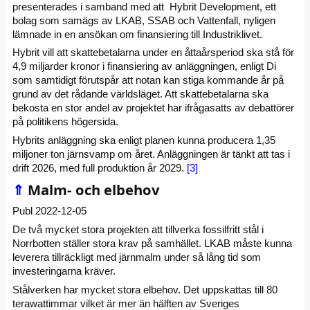
presenterades i samband med att Hybrit Development, ett
bolag som samägs av LKAB, SSAB och Vattenfall, nyligen
lämnade in en ansökan om finansiering till Industriklivet.
Hybrit vill att skattebetalarna under en åttaårsperiod ska stå för
4,9 miljarder kronor i finansiering av anläggningen, enligt Di
som samtidigt förutspår att notan kan stiga kommande år på
grund av det rådande världsläget. Att skattebetalarna ska
bekosta en stor andel av projektet har ifrågasatts av debattörer
på politikens högersida.
Hybrits anläggning ska enligt planen kunna producera 1,35
miljoner ton järnsvamp om året. Anläggningen är tänkt att tas i
drift 2026, med full produktion år 2029.
[3]
⇑
Malm- och elbehov
Publ 2022-12-05
De två mycket stora projekten att tillverka fossilfritt stål i
Norrbotten ställer stora krav på samhället. LKAB måste kunna
leverera tillräckligt med järnmalm under så lång tid som
investeringarna kräver.
Stålverken har mycket stora elbehov. Det uppskattas till 80
terawattimmar vilket är mer än hälften av Sveriges