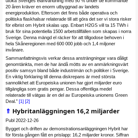
utöka Sveriges elanvändning med 50 % under de kommande
20 åren kräver en enorm utbyggnad av landets
energiproduktion. Eftersom det finns både operativa och
politiska flaskhalsar relaterade till att göra det ser vi stora risker
för elbrist om Hybrit skalas upp. Enbart H2GS vill ta 15 TWh i
bruk för sina potentiella 1500 arbetstillfällen som skapas i norra
Sverige. Denna mängd el räcker för att tillgodose behoven i
hela Skåneregionen med 600 000 jobb och 1,4 miljoner
invånare.
Sammanfattningsvis verkar dessa ansträngningar vara dåligt
genomtänkta, men de har ändå mötts av en anmärkningsvärt
positiv samsyn bland både industrimän och politiker i Sverige.
En viktig förklaring till denna diskrepans är med största
sannolikhet att Europeiska unionen har gjort miljarder euro
tillgängliga som gratis pengar. Dessa offentliga medel
relaterade till vätgas är en del av Europeiska unionens Green
Deal.”
[1]
[2]
⇑
Hybritanläggningen 16,2 miljarder
Publ 2022-12-26
Bygget och driften av demonstrationsanläggningen Hybrit har
för första gången fått en prislapp: 16,2 miljarder kronor. Siffran