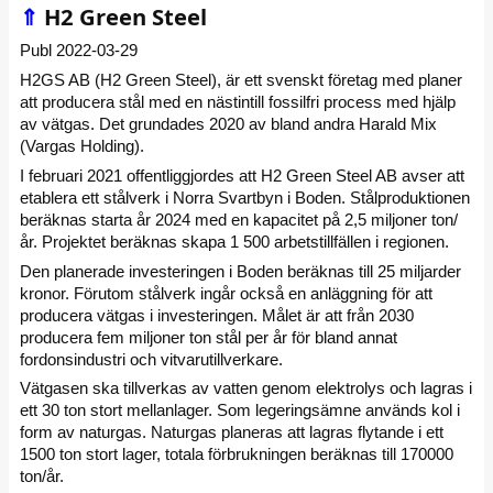
⇑
H2 Green Steel
Publ 2022-03-29
H2GS AB (H2 Green Steel), är ett svenskt företag med planer
att producera stål med en nästintill fossilfri process med hjälp
av vätgas. Det grundades 2020 av bland andra Harald Mix
(Vargas Holding).
I februari 2021 offentliggjordes att H2 Green Steel AB avser att
etablera ett stålverk i Norra Svartbyn i Boden. Stålproduktionen
beräknas starta år 2024 med en kapacitet på 2,5 miljoner ton/
år. Projektet beräknas skapa 1 500 arbetstillfällen i regionen.
Den planerade investeringen i Boden beräknas till 25 miljarder
kronor. Förutom stålverk ingår också en anläggning för att
producera vätgas i investeringen. Målet är att från 2030
producera fem miljoner ton stål per år för bland annat
fordonsindustri och vitvarutillverkare.
Vätgasen ska tillverkas av vatten genom elektrolys och lagras i
ett 30 ton stort mellanlager. Som legeringsämne används kol i
form av naturgas. Naturgas planeras att lagras flytande i ett
1500 ton stort lager, totala förbrukningen beräknas till 170000
ton/år.