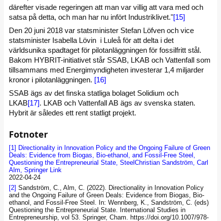
därefter visade regeringen att man var villig att vara med och
satsa på detta, och man har nu infört Industriklivet."
[15]
Den 20 juni 2018 var statsminister Stefan Löfven och vice
statsminister Isabella Lövin i Luleå för att delta i det
världsunika spadtaget för pilotanläggningen för fossilfritt stål.
Bakom HYBRIT-initiativet står SSAB, LKAB och Vattenfall som
tillsammans med Energimyndigheten investerar 1,4 miljarder
kronor i pilotanläggningen.
[16]
SSAB ägs av det finska statliga bolaget Solidium och
LKAB
[17]
. LKAB och Vattenfall AB ägs av svenska staten.
Hybrit är således ett rent statligt projekt.
Fotnoter
[1]
Directionality in Innovation Policy and the Ongoing Failure of Green
Deals: Evidence from Biogas, Bio-ethanol, and Fossil-Free Steel,
Questioning the Entrepreneurial State, Steel
Christian Sandström, Carl
Alm, Springer Link
2022-04-24
[2]
Sandström, C., Alm, C. (2022). Directionality in Innovation Policy
and the Ongoing Failure of Green Deals: Evidence from Biogas, Bio-
ethanol, and Fossil-Free Steel. In: Wennberg, K., Sandström, C. (eds)
Questioning the Entrepreneurial State. International Studies in
Entrepreneurship, vol 53. Springer, Cham. https://doi.org/10.1007/978-