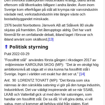
Den svenska stålexporten reducerades kraftigt, bland annat
eftersom stål tillverkades billigare i andra länder. Även inom
Sverige kom efterfrågan på stål att krympa när varvsindustrin
växlade ned, verkstadsindustrin inte längre växte och
bostadsbyggandet minskade.
1976 beslöt Norrbottens Järnverk AB att Stålverk 80 skulle
skjutas på framtiden. Det återupptogs aldrig. Det har varit
föremål för en omfattande debatt, ibland taget i försvar och
ibland använt som skällsord.
[13]
⇑
Politisk styrning
Publ 2022-03-29
"Fossilfritt stål" användes första gången i riksdagen 2017 av
miljöminister KAROLINA SKOG (MP): "Det är en otroligt hög
ambitionsnivå att säga att vi ska kunna ha fossilfritt stål i
Sverige. Ingen i världen vet exakt hur det ser ut."
[14]
Anf. 90 LORENTZ TOVATT (MP): "Det första som ska
nämnas är den särskilda satsning vi gör på den tunga industrin,
Industriklivet. Det var väldigt inspirerande att se när SSAB,
LKAB och Vattenfall gick ut med den här satsningen, som
handlar om fossilfritt stål. De sa då: Vi vill göra detta, vi vill
satsa, men vi kommer att behöva stöd från staten. Kort