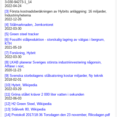
3-030-94273-1_14
2022-04-24
[3]
Första kostnadsberäkningen av Hybrits anläggning: 16 miljarder,
Industrinyheterna
2022-12-26
[4]
Stålmarknaden, Jernkontoret
2022-03-30
[5]
Green steel tracker
[6]
Fossilfri stålproduktion - storskalig lagring av vätgas i bergrum,
KTH
2021-05-19
[7]
Forskning, Hybrit
2022-03-30
[8]
LKAB planerar Sveriges största industriinvestering någonsin,
Affärer i norr
,
2020-11-23
[9]
Svenska storbolagens stålsatsning kostar miljarder, Ny teknik
2018-02-01
[10]
Hybrit, Wikipedia
2022-03-29
[11]
Gröna stålet kräver 2 000 liter vatten i sekunden
2022-06-03
[12]
H2 Green Steel, Wikipedia
[13]
Stålverk 80, Wikipedia
[14]
Protokoll 2017/18:36 Torsdagen den 23 november, Riksdagen.pdf