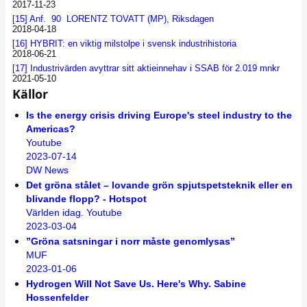
2017-11-23
[15]
Anf. 90 LORENTZ TOVATT (MP), Riksdagen
2018-04-18
[16]
HYBRIT: en viktig milstolpe i svensk industrihistoria
2018-06-21
[17]
Industrivärden avyttrar sitt aktieinnehav i SSAB för 2.019 mnkr
2021-05-10
Källor
Is the energy crisis driving Europe's steel industry to the
Americas?
Youtube
2023-07-14
DW News
Det gröna stålet – lovande grön spjutspetsteknik eller en
blivande flopp? - Hotspot
Världen idag. Youtube
2023-03-04
”Gröna satsningar i norr måste genomlysas”
MUF
2023-01-06
Hydrogen Will Not Save Us. Here's Why. Sabine
Hossenfelder