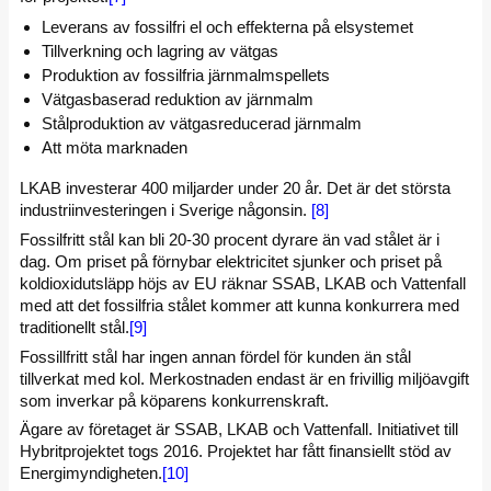
Leverans av fossilfri el och effekterna på elsystemet
Tillverkning och lagring av vätgas
Produktion av fossilfria järnmalmspellets
Vätgasbaserad reduktion av järnmalm
Stålproduktion av vätgasreducerad järnmalm
Att möta marknaden
LKAB investerar 400 miljarder under 20 år. Det är det största
industriinvesteringen i Sverige någonsin.
[8]
Fossilfritt stål kan bli 20-30 procent dyrare än vad stålet är i
dag. Om priset på förnybar elektricitet sjunker och priset på
koldioxidutsläpp höjs av EU räknar SSAB, LKAB och Vattenfall
med att det fossilfria stålet kommer att kunna konkurrera med
traditionellt stål.
[9]
Fossillfritt stål har ingen annan fördel för kunden än stål
tillverkat med kol. Merkostnaden endast är en frivillig miljöavgift
som inverkar på köparens konkurrenskraft.
Ägare av företaget är SSAB, LKAB och Vattenfall. Initiativet till
Hybritprojektet togs 2016. Projektet har fått finansiellt stöd av
Energimyndigheten.
[10]