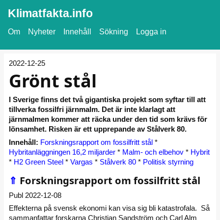
Klimatfakta.info
Om
Nyheter
Innehåll
Sökning
Logga in
2022-12-25
Grönt stål
I Sverige finns det två gigantiska projekt som syftar till att
tillverka fossilfri järnmalm. Det är inte klarlagt att
järnmalmen kommer att räcka under den tid som krävs för
lönsamhet. Risken är ett upprepande av Stålverk 80.
Innehåll:
Forskningsrapport om fossilfritt stål
*
Hybritanläggningen 16,2 miljarder
*
Malm- och elbehov
*
Hybrit
*
H2 Green Steel
*
Vargas
*
Stålverk 80
*
Politisk styrning
⇑
Forskningsrapport om fossilfritt stål
Publ 2022-12-08
Effekterna på svensk ekonomi kan visa sig bli katastrofala. Så
sammanfattar forskarna Christian Sandström och Carl Alm