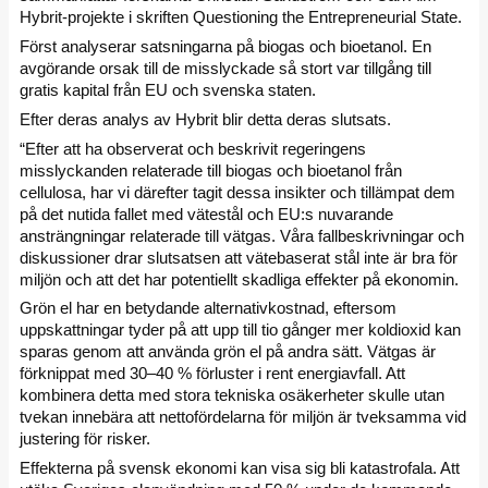
Hybrit-projekte i skriften Questioning the Entrepreneurial State.
Först analyserar satsningarna på biogas och bioetanol. En
avgörande orsak till de misslyckade så stort var tillgång till
gratis kapital från EU och svenska staten.
Efter deras analys av Hybrit blir detta deras slutsats.
“Efter att ha observerat och beskrivit regeringens
misslyckanden relaterade till biogas och bioetanol från
cellulosa, har vi därefter tagit dessa insikter och tillämpat dem
på det nutida fallet med vätestål och EU:s nuvarande
ansträngningar relaterade till vätgas. Våra fallbeskrivningar och
diskussioner drar slutsatsen att vätebaserat stål inte är bra för
miljön och att det har potentiellt skadliga effekter på ekonomin.
Grön el har en betydande alternativkostnad, eftersom
uppskattningar tyder på att upp till tio gånger mer koldioxid kan
sparas genom att använda grön el på andra sätt. Vätgas är
förknippat med 30–40 % förluster i rent energiavfall. Att
kombinera detta med stora tekniska osäkerheter skulle utan
tvekan innebära att nettofördelarna för miljön är tveksamma vid
justering för risker.
Effekterna på svensk ekonomi kan visa sig bli katastrofala. Att