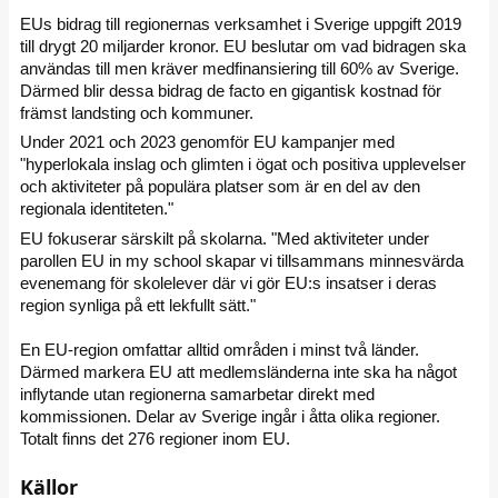
EUs bidrag till regionernas verksamhet i Sverige uppgift 2019
till drygt 20 miljarder kronor. EU beslutar om vad bidragen ska
användas till men kräver medfinansiering till 60% av Sverige.
Därmed blir dessa bidrag de facto en gigantisk kostnad för
främst landsting och kommuner.
Under 2021 och 2023 genomför EU kampanjer med
"hyperlokala inslag och glimten i ögat och positiva upplevelser
och aktiviteter på populära platser som är en del av den
regionala identiteten."
EU fokuserar särskilt på skolarna. "Med aktiviteter under
parollen EU in my school skapar vi tillsammans minnesvärda
evenemang för skolelever där vi gör EU:s insatser i deras
region synliga på ett lekfullt sätt."
En EU-region omfattar alltid områden i minst två länder.
Därmed markera EU att medlemsländerna inte ska ha något
inflytande utan regionerna samarbetar direkt med
kommissionen. Delar av Sverige ingår i åtta olika regioner.
Totalt finns det 276 regioner inom EU.
Källor