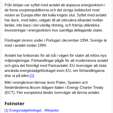
Från början var syftet med avtalet att anpassa energisektorn i
de forna sovjetrepublikerna och det övriga östblocket med
resten av Europa efter det kalla krigets slut. Syftet med avtalet
har dock, med tiden, vidgats till att stimulera elhandel mellan
länder, inte bara i öst-västlig riktning, och främja utländska
investeringar i energisektorn hos samtliga deltagande stater.
Fördraget skrevs under i Portugal i december 1994. Sverige är
med i avtalet sedan 1994.
Avtalet har kritiserats för att stå i vägen för stater att införa nya
miljöregleringar. Förhandlingar pågår för att modernisera avtalet
och göra det förenligt med Parisavtalet. EU överväger att sluta
använda energi­stadge­fördraget inom EU, om förhandlingarna
drar ut på tiden.
[1]
Mitt i energikrisen lämnar även Polen, Spanien och
Nederländerna liksom tidigare Italien i Energy Charter Treaty
(ECT). Fler europeiska länder överväger att lämna avtalet.
Fotnoter
[1]
Energistadgefördraget, Wikipedia