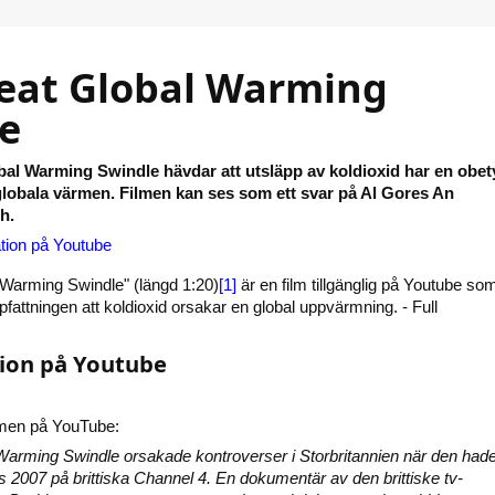
eat Global Warming
e
al Warming Swindle hävdar att utsläpp av koldioxid har en obet
globala värmen. Filmen kan ses som ett svar på Al Gores An
h.
tion på Youtube
 Warming Swindle" (längd 1:20)
[1]
är en film tillgänglig på Youtube so
 uppfattningen att koldioxid orsakar en global uppvärmning. - Full
ion på Youtube
lmen på YouTube:
Warming Swindle orsakade kontroverser i Storbritannien när den had
 2007 på brittiska Channel 4. En dokumentär av den brittiske tv-