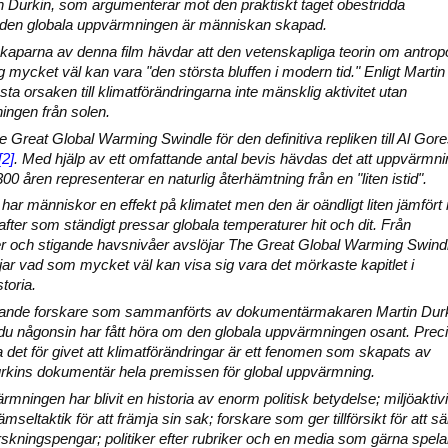
 Durkin, som argumenterar mot den praktiskt taget obestridda
den globala uppvärmningen är människan skapad.
 skaparna av denna film hävdar att den vetenskapliga teorin om antro
 mycket väl kan vara "den största bluffen i modern tid." Enligt Martin
ta orsaken till klimatförändringarna inte mänsklig aktivitet utan
lningen från solen.
e Great Global Warming Swindle för den definitiva repliken till Al Gor
[2]
. Med hjälp av ett omfattande antal bevis hävdas det att uppvärmn
0 åren representerar en naturlig återhämtning från en "liten istid".
har människor en effekt på klimatet men den är oändligt liten jämför
fter som ständigt pressar globala temperaturer hit och dit. Från
er och stigande havsnivåer avslöjar The Great Global Warming Swind
ar vad som mycket väl kan visa sig vara det mörkaste kapitlet i
toria.
edande forskare som sammanförts av dokumentärmakaren Martin Dur
t du någonsin har fått höra om den globala uppvärmningen osant. Prec
a det för givet att klimatförändringar är ett fenomen som skapats av
urkins dokumentär hela premissen för global uppvärmning.
mningen har blivit en historia av enorm politisk betydelse; miljöaktivi
eltaktik för att främja sin sak; forskare som ger tillförsikt för att s
forskningspengar; politiker efter rubriker och en media som gärna spela