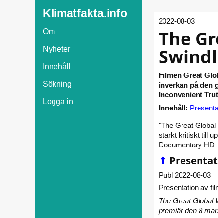
Klimatfakta.info
2022-08-03
The Gr
Om
Swindl
Nyheter
Innehåll
Filmen Great Glob
Sökning
inverkan på den 
Inconvenient Trut
Logga in
Innehåll:
Presenta
"The Great Global
starkt kritiskt till
Documentary HD
⇑
Presentat
Publ 2022-08-03
Presentation av fi
The Great Global 
premiär den 8 mars