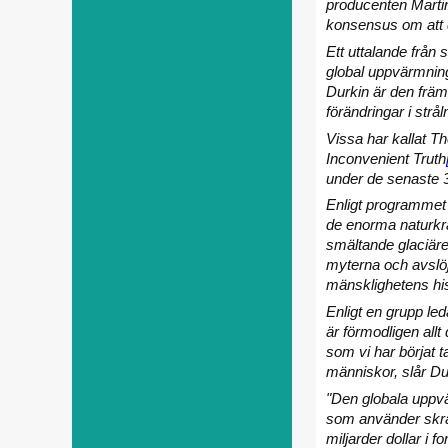
producenten Martin
konsensus om att 
Ett uttalande från
global uppvärmning
Durkin är den främs
förändringar i strå
Vissa har kallat Th
Inconvenient Truth
under de senaste 30
Enligt programmet 
de enorma naturkra
smältande glaciär
myterna och avslöj
mänsklighetens his
Enligt en grupp l
är förmodligen all
som vi har börjat t
människor, slår D
"Den globala uppvär
som använder skräms
miljarder dollar i 