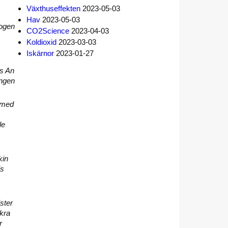
Växthuseffekten
2023-05-03
Hav
2023-05-03
pogen
CO2Science
2023-04-03
Koldioxid
2023-03-03
Iskärnor
2023-01-27
es An
ingen
t med
le
kin
is
ster
äkra
r