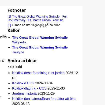
Fotnoter
[1]
The Great Global Warming Swindle - Full
Documentary HD, Martin Durkin, Youtube
[2]
Filmen är inte tillgänglig på Youtube
Källor
ydlig
The Great Global Warming Swindle
Wikipedia
The Great Global Warming Swindle
Youtybe
Andra artiklar
m är
Koldioxid
Koldioxidens fördelning runt jorden
2024-12-
01
Koldioxid CO2
2024-09-04
Koldioxidlagring - CCS
2023-11-30
Jordens historia
2023-11-29
e
Koldioxiden i atmosfären fortsätter att öka
2023-06-18