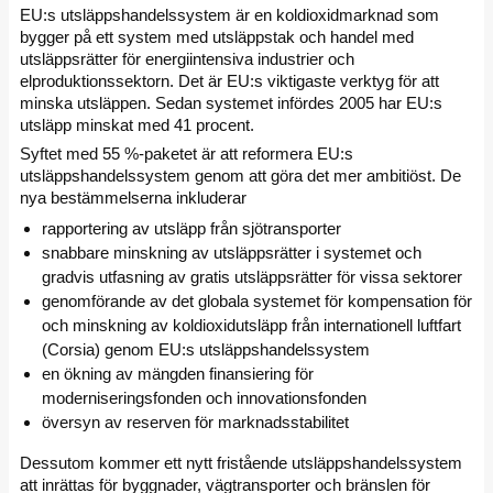
EU:s utsläppshandelssystem är en koldioxidmarknad som
bygger på ett system med utsläppstak och handel med
utsläppsrätter för energiintensiva industrier och
elproduktionssektorn. Det är EU:s viktigaste verktyg för att
minska utsläppen. Sedan systemet infördes 2005 har EU:s
utsläpp minskat med 41 procent.
Syftet med 55 %-paketet är att reformera EU:s
utsläppshandelssystem genom att göra det mer ambitiöst. De
nya bestämmelserna inkluderar
rapportering av utsläpp från sjötransporter
snabbare minskning av utsläppsrätter i systemet och
gradvis utfasning av gratis utsläppsrätter för vissa sektorer
genomförande av det globala systemet för kompensation för
och minskning av koldioxidutsläpp från internationell luftfart
(Corsia) genom EU:s utsläppshandelssystem
en ökning av mängden finansiering för
moderniseringsfonden och innovationsfonden
översyn av reserven för marknadsstabilitet
Dessutom kommer ett nytt fristående utsläppshandelssystem
att inrättas för byggnader, vägtransporter och bränslen för