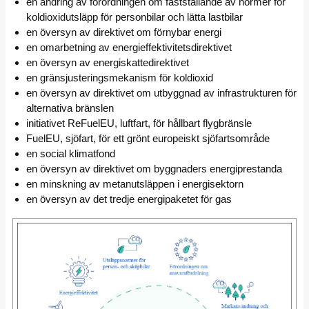
en ändring av förordningen om fastställande av normer för
koldioxidutsläpp för personbilar och lätta lastbilar
en översyn av direktivet om förnybar energi
en omarbetning av energieffektivitetsdirektivet
en översyn av energiskattedirektivet
en gränsjusteringsmekanism för koldioxid
en översyn av direktivet om utbyggnad av infrastrukturen för
alternativa bränslen
initiativet ReFuelEU, luftfart, för hållbart flygbränsle
FuelEU, sjöfart, för ett grönt europeiskt sjöfartsområde
en social klimatfond
en översyn av direktivet om byggnaders energiprestanda
en minskning av metanutsläppen i energisektorn
en översyn av det tredje energipaketet för gas