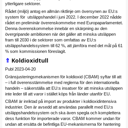
ytterligare sektorer.
Rådet (miljö) antog en allmän riktlinje om översynen av EU:s
system för utsläppshandel i juni 2022. I december 2022 nådde
rådet en preliminär överenskommelse med Europaparlamentet.
Denna överenskommelse innebär en skärpning av den
övergripande ambitionen när det gäller att minska utsläppen
fram till 2030 i de sektorer som omfattas av EU:s
utsläppshandelssystem till 62 %, att jämföra med det mål på 61
% som kommissionen föreslagit.
⇑
Koldioxidtull
Publ 2023-04-20
Gränsjusteringsmekanismen för koldioxid (CBAM) syftar till att
– i full överensstämmelse med reglerna för den internationella
handeln – säkerställa att EU:s insatser för att minska utsläppen
inte leder till att varor i stället köps från länder utanför EU.
CBAM är inriktad på import av produkter i koldioxidintensiva
industrier. Den är avsedd att användas parallellt med EU:s
utsläppshandelssystem och ska även spegla och komplettera
dess funktion för importerade varor. CBAM kommer undan för
undan att ersätta de befintliga EU-mekanismerna för hantering