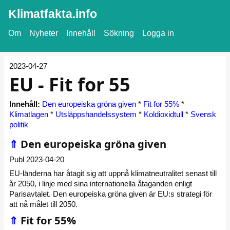
Klimatfakta.info
Om
Nyheter
Innehåll
Sökning
Logga in
2023-04-27
EU - Fit for 55
Innehåll:
Den europeiska gröna given
*
Fit for 55%
*
Klimatlagen
*
Utsläppshandelssystem
*
Koldioxidtull
*
Svensk
politik
⇑
Den europeiska gröna given
Publ 2023-04-20
EU-länderna har åtagit sig att uppnå klimatneutralitet senast till
år 2050, i linje med sina internationella åtaganden enligt
Parisavtalet. Den europeiska gröna given är EU:s strategi för
att nå målet till 2050.
⇑
Fit for 55%