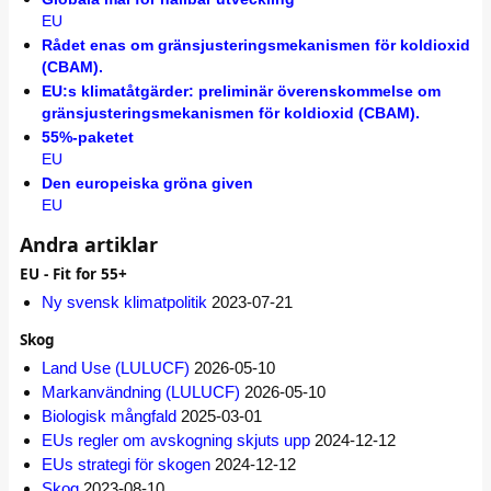
EU
Rådet enas om gränsjusteringsmekanismen för koldioxid
(CBAM).
EU:s klimatåtgärder: preliminär överenskommelse om
gränsjusteringsmekanismen för koldioxid (CBAM).
55%-paketet
EU
Den europeiska gröna given
EU
Andra artiklar
EU - Fit for 55+
Ny svensk klimatpolitik
2023-07-21
Skog
Land Use (LULUCF)
2026-05-10
Markanvändning (LULUCF)
2026-05-10
Biologisk mångfald
2025-03-01
EUs regler om avskogning skjuts upp
2024-12-12
EUs strategi för skogen
2024-12-12
Skog
2023-08-10