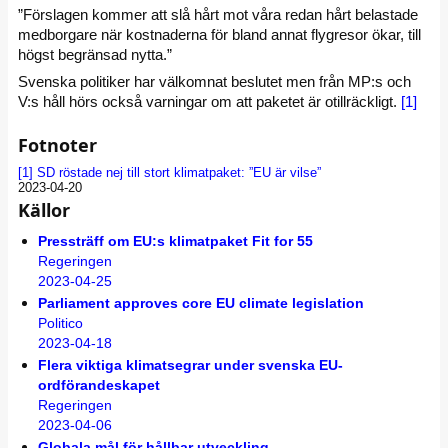
”Förslagen kommer att slå hårt mot våra redan hårt belastade
medborgare när kostnaderna för bland annat flygresor ökar, till
högst begränsad nytta.”
Svenska politiker har välkomnat beslutet men från MP:s och
V:s håll hörs också varningar om att paketet är otillräckligt.
[1]
Fotnoter
[1]
SD röstade nej till stort klimatpaket: ”EU är vilse”
2023-04-20
Källor
Pressträff om EU:s klimatpaket Fit for 55
Regeringen
2023-04-25
Parliament approves core EU climate legislation
Politico
2023-04-18
Flera viktiga klimatsegrar under svenska EU-
ordförandeskapet
Regeringen
2023-04-06
Globala mål för hållbar utveckling