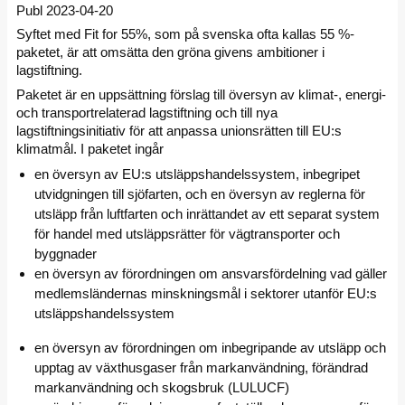
Publ 2023-04-20
Syftet med Fit for 55%, som på svenska ofta kallas 55 %-
paketet, är att omsätta den gröna givens ambitioner i
lagstiftning.
Paketet är en uppsättning förslag till översyn av klimat-, energi-
och transportrelaterad lagstiftning och till nya
lagstiftningsinitiativ för att anpassa unionsrätten till EU:s
klimatmål. I paketet ingår
en översyn av EU:s utsläppshandelssystem, inbegripet
utvidgningen till sjöfarten, och en översyn av reglerna för
utsläpp från luftfarten och inrättandet av ett separat system
för handel med utsläppsrätter för vägtransporter och
byggnader
en översyn av förordningen om ansvarsfördelning vad gäller
medlemsländernas minskningsmål i sektorer utanför EU:s
utsläppshandelssystem
en översyn av förordningen om inbegripande av utsläpp och
upptag av växthusgaser från markanvändning, förändrad
markanvändning och skogsbruk (LULUCF)