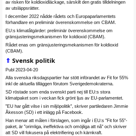
av risken för koldioxidläckage, särskilt den gratis tilldelningen
av utsläppsrätter.
I december 2022 nådde rådets och Europaparlamentets
förhandlare en preliminär överenskommelse om CBAM.
EU:s klimatåtgärder: preliminär överenskommelse om
gränsjusteringsmekanismen för koldioxid (CBAM).
Rådet enas om gränsjusteringsmekanismen för koldioxid
(CBAM).
⇑
Svensk politik
Publ 2023-04-20
Alla svenska riksdagspartier har stött införandet av Fit for 55%
inkl de aktuella tilläggen förutom Sverigedemokraterna.
SD röstade som enda svenskt parti nej till EU:s stora
klimatpaket som i veckan fick grönt ljus av EU-parlamentet.
”EU har gått vilse i sin miljöpolitik”, skriver partiledaren Jimmie
Åkesson (SD) i ett inlägg på Facebook.
Han menar att målen i förslagen, som ingår i EU:s ”Fit for 55”-
paket, är ”orimliga, ineffektiva och omöjliga att nå” och skriver
att SD vill fokusera på elektrifiering och kärnkraft.