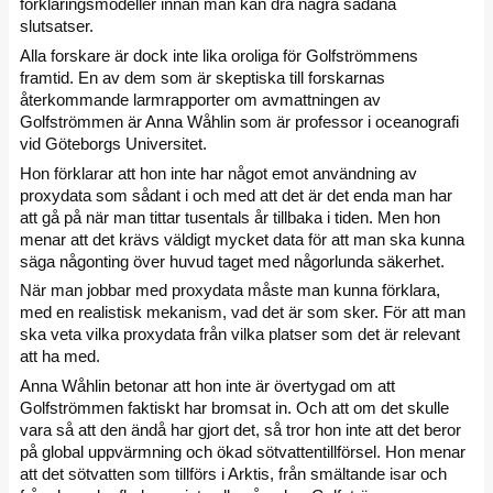
förklaringsmodeller innan man kan dra några sådana
slutsatser.
Alla forskare är dock inte lika oroliga för Golfströmmens
framtid. En av dem som är skeptiska till forskarnas
återkommande larmrapporter om avmattningen av
Golfströmmen är Anna Wåhlin som är professor i oceanografi
vid Göteborgs Universitet.
Hon förklarar att hon inte har något emot användning av
proxydata som sådant i och med att det är det enda man har
att gå på när man tittar tusentals år tillbaka i tiden. Men hon
menar att det krävs väldigt mycket data för att man ska kunna
säga någonting över huvud taget med någorlunda säkerhet.
När man jobbar med proxydata måste man kunna förklara,
med en realistisk mekanism, vad det är som sker. För att man
ska veta vilka proxydata från vilka platser som det är relevant
att ha med.
Anna Wåhlin betonar att hon inte är övertygad om att
Golfströmmen faktiskt har bromsat in. Och att om det skulle
vara så att den ändå har gjort det, så tror hon inte att det beror
på global uppvärmning och ökad sötvattentillförsel. Hon menar
att det sötvatten som tillförs i Arktis, från smältande isar och