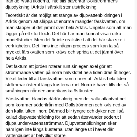
från de ryska floderna, inte alls påverkar Golfströmmens
djupdykning i Arktis i särskilt stor utsträckning.
Teoretiskt är det möjligt att stänga av djupvattenbildningen i
Arktis genom att släppa ut enorma mängder färskvatten, om
man släpper ut det jämnt över hela Arktis. Ungefär som att man
lägger på ett stort lock. Det här har man kunnat visa i olika
modellstudier. Men det är inte realistiskt att det här ska ske i
verkligheten. Det finns inte någon process som kan ta så
mycket färskvatten som krävs och sprida ut det jämnt över
hela Arktis.
Det faktum att jorden roterar runt sin egen axel gör att
strömmande vatten på norra halvklotet hela tiden dras åt höger.
Vilket leder till att färskvattnet som rinner ut i Arktis hela tiden
strömmar österut längs kusterna runt Norra ishavet tills det så
småningom når den amerikanska östkusten.
Färskvattnet blandas därför aldrig med det salta atlantvattnet
som kommer söderifrån med Golfströmmen och kyls ned av
den kalla luften i norr. Därmed blir tyngre och dyker ned i så
kallad djupvattenbildning för att sedan återvänder söderut i
djupa undervattensströmmar. Djupvattenbildningen sker
nämligen inte längs kusterna, utan längre ut i havet där
vattendjupet är betydligt större.