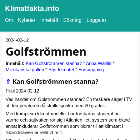
Klimatfakta.info
Om
Nyheter
Innehåll
Sökning
Logga in
2024-02-12
Golfströmmen
Innehåll:
Kan Golfströmmen stanna?
*
Anna Wåhlin
*
Mexikanska golfen
*
Styr klimatet
*
Försvagning
⇑
Kan Golfströmmen stanna?
Publ 2024-02-12
Vad händer om Golströmmen stannar? En forskare säger i TV
att temperaturen då skulle sjunka med 20 grader.
Med komplexa klimatmodeller har forskarna studerat hur
värme och saltvatten rör sig i Atlanten i ett system som bland
annat inkluderar Golfströmmen som bidrar till att klimatet i
Skandinavien är relativt milt.