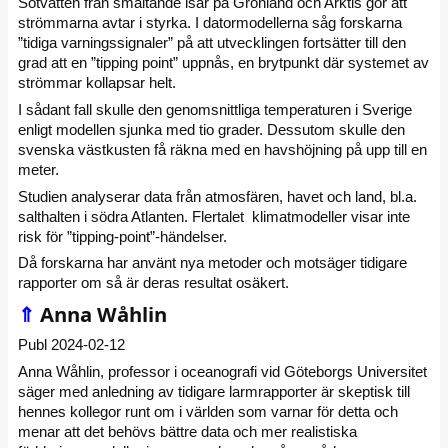
Sötvatten från smältande isar på Grönland och Arktis gör att
strömmarna avtar i styrka. I datormodellerna såg forskarna
”tidiga varningssignaler” på att utvecklingen fortsätter till den
grad att en ”tipping point” uppnås, en brytpunkt där systemet av
strömmar kollapsar helt.
I sådant fall skulle den genomsnittliga temperaturen i Sverige
enligt modellen sjunka med tio grader. Dessutom skulle den
svenska västkusten få räkna med en havshöjning på upp till en
meter.
Studien analyserar data från atmosfären, havet och land, bl.a.
salthalten i södra Atlanten. Flertalet klimatmodeller visar inte
risk för ”tipping-point”-händelser.
Då forskarna har använt nya metoder och motsäger tidigare
rapporter om så är deras resultat osäkert.
⇑
Anna Wåhlin
Publ 2024-02-12
Anna Wåhlin, professor i oceanografi vid Göteborgs Universitet
säger med anledning av tidigare larmrapporter är skeptisk till
hennes kollegor runt om i världen som varnar för detta och
menar att det behövs bättre data och mer realistiska