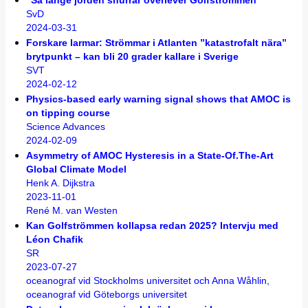
”Så länge jorden snurrar överlever Golfströmmen”
SvD
2024-03-31
Forskare larmar: Strömmar i Atlanten ”katastrofalt nära”
brytpunkt – kan bli 20 grader kallare i Sverige
SVT
2024-02-12
Physics-based early warning signal shows that AMOC is
on tipping course
Science Advances
2024-02-09
Asymmetry of AMOC Hysteresis in a State-Of.The-Art
Global Climate Model
Henk A. Dijkstra
2023-11-01
René M. van Westen
Kan Golfströmmen kollapsa redan 2025? Intervju med
Léon Chafik
SR
2023-07-27
oceanograf vid Stockholms universitet och Anna Wåhlin,
oceanograf vid Göteborgs universitet