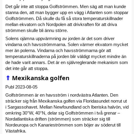
Det går inte att stoppa Golfströmmen. Men säg att man kunde
stanna den, att man bygger upp en vägg i Atlanten som stoppar
Golfströmmen. Då skulle du få så stora temperaturskillnader
mellan ekvatorn och Nordpolen att drivkraften för att driva
strömmen skulle bli ännu större.
Solens ojämna uppvärmning av jorden är det som driver
vindarna och havsströmmarna. Solen värmer ekvatorn mycket
mer än polerna. Vindarna och havsströmmarna gör att
temperaturskillnaderna på jorden blir väldigt mycket mindre än
de hade varit annars. Det är en självreglerande mekanism som
det inte går att stoppa.
⇑
Mexikanska golfen
Publ 2023-08-05
Golfströmmen är en havsström i nordvästra Atlanten. Den
sträcker sig från Mexikanska golfen via Floridasundet norrut ut
i Sargassohavet. Mellan Newfoundland och Iberiska halvön, vid
omkring 30°W, 40°N, delar sig Golfströmmen i två grenar –
Nordatlantiska driften (strömmen) som sträcker sig till
Nordeuropa och Kanarieströmmen som böjer av söderut till
Västafrika.