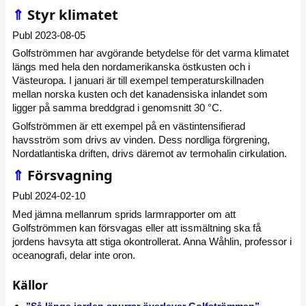
⇑
Styr klimatet
Publ 2023-08-05
Golfströmmen har avgörande betydelse för det varma klimatet
längs med hela den nordamerikanska östkusten och i
Västeuropa. I januari är till exempel temperaturskillnaden
mellan norska kusten och det kanadensiska inlandet som
ligger på samma breddgrad i genomsnitt 30 °C.
Golfströmmen är ett exempel på en västintensifierad
havsström som drivs av vinden. Dess nordliga förgrening,
Nordatlantiska driften, drivs däremot av termohalin cirkulation.
⇑
Försvagning
Publ 2024-02-10
Med jämna mellanrum sprids larmrapporter om att
Golfströmmen kan försvagas eller att issmältning ska få
jordens havsyta att stiga okontrollerat. Anna Wåhlin, professor i
oceanografi, delar inte oron.
Källor