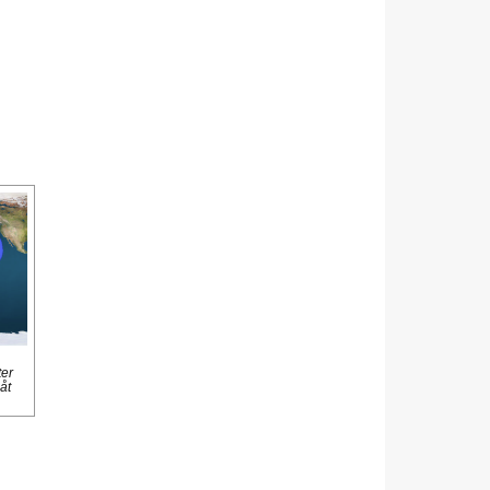
ter
åt