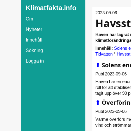
Klimatfakta.info
2023-09-06
Havss
Om
Nyheter
Haven har lagrat
Innehåll
klimatförändring
Innehåll:
Solens e
Sökning
Tidvatten
*
Havsst
Logga in
⇑
Solens en
Publ 2023-09-06
Haven har en enorm
roll för att stabil
tagit upp över 90 
⇑
Överförin
Publ 2023-09-06
Värme överförs me
vind och strömmar