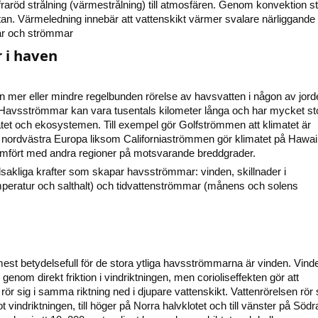
raröd strålning (värmestrålning) till atmosfären. Genom konvektion st
n. Värmeledning innebär att vattenskikt värmer svalare närliggande
ar och strömmar
i haven
 mer eller mindre regelbunden rörelse av havsvatten i någon av jor
 Havsströmmar kan vara tusentals kilometer långa och har mycket st
atet och ekosystemen. Till exempel gör Golfströmmen att klimatet är
i nordvästra Europa liksom Californiaströmmen gör klimatet på Hawai
jämfört med andra regioner på motsvarande breddgrader.
dsakliga krafter som skapar havsströmmar: vinden, skillnader i
mperatur och salthalt) och tidvattenströmmar (månens och solens
est betydelsefull för de stora ytliga havsströmmarna är vinden. Vind
enom direkt friktion i vindriktningen, men corioliseffekten gör att
 rör sig i samma riktning ned i djupare vattenskikt. Vattenrörelsen rör s
ot vindriktningen, till höger på Norra halvklotet och till vänster på Södr