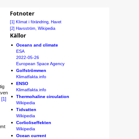
Fotnoter
[1]
Klimat i förändring, Havet
[2]
Havsström, Wikipedia
Källor
Oceans and climate
ESA
2022-05-26
European Space Agency
Golfströmmen
Klimatfakta.info
ENSO
tig
Klimatfakta.info
haven
Thermohaline circulation
.
[1]
Wikipedia
Tidvatten
Wikipedia
Corlioliseffekten
amt
Wikipedia
Ocean current