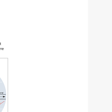
t
vre