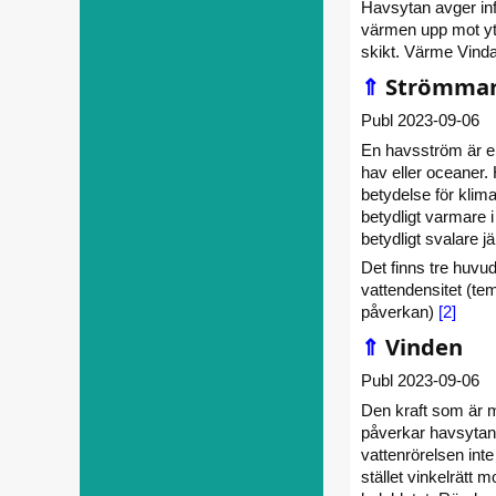
Havsytan avger inf
värmen upp mot yta
skikt. Värme Vind
⇑
Strömmar 
Publ 2023-09-06
En havsström är en
hav eller oceaner.
betydelse för klim
betydligt varmare 
betydligt svalare 
Det finns tre huvu
vattendensitet (te
påverkan)
[2]
⇑
Vinden
Publ 2023-09-06
Den kraft som är m
påverkar havsytan g
vattenrörelsen inte
stället vinkelrätt m