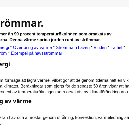
trömmar.
 mer än 90 procent temperaturökningen som orsakats av
arna. Denna värme sprida jorden runt av strömmar.
nergi
*
Överföring av värme
*
Strömmar i haven
*
Vinden
*
Täthet
*
röm
*
Exempel på havsströmmar
ergi
 förmåga att lagra värme, vilket gör att de genom tiderna haft en vik
isera klimatet. Beräkningar som gjorts för de senaste 50 åren visar att 
procent av temperaturökningen som orsakats av klimatförändringarna
g av värme
llan hav och atmosfär genom strålning, konvektion, värmeledning s
.