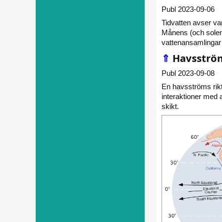
Publ 2023-09-06
Tidvatten avser var
Månens (och solens
vattenansamlingar r
⇑
Havsströ
Publ 2023-09-08
En havsströms rik
interaktioner med 
skikt.