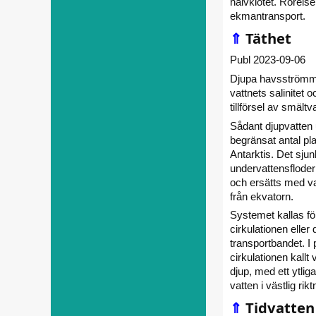
halvklotet. Rörelse
ekmantransport.
⇑
Täthet
Publ 2023-09-06
Djupa havsströmmar
vattnets salinitet 
tillförsel av smält
Sådant djupvatten 
begränsat antal pla
Antarktis. Det sju
undervattensfloder 
och ersätts med va
från ekvatorn.
Systemet kallas fö
cirkulationen eller
transportbandet. I 
cirkulationen kallt 
djup, med ett ytlig
vatten i västlig rikt
⇑
Tidvatten