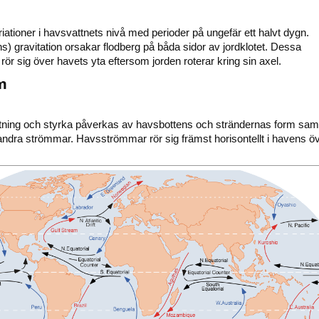
iationer i havsvattnets nivå med perioder på ungefär ett halvt dygn.
) gravitation orsakar flodberg på båda sidor av jordklotet. Dessa
ör sig över havets yta eftersom jorden roterar kring sin axel.
m
tning och styrka påverkas av havsbottens och strändernas form sam
andra strömmar. Havsströmmar rör sig främst horisontellt i havens ö