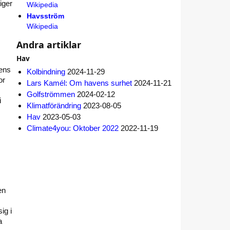
iger
Wikipedia
Havsström
Wikipedia
Andra artiklar
Hav
dens
Kolbindning
2024-11-29
or
Lars Kamél: Om havens surhet
2024-11-21
Golfströmmen
2024-02-12
i
Klimatförändring
2023-08-05
Hav
2023-05-03
Climate4you: Oktober 2022
2022-11-19
en
ig i
a