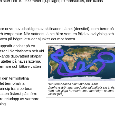
n sker i ett 10–200 meter djupt lager, ekmanskiktet, och kallas
 drivs huvudsakligen av skillnader i täthet (densitet), som beror på
och temperatur. När vattnets täthet ökar som en följd av avkylning och
vatten på högre latituder sjunker det mot botten.
uppstår endast på ett
tser i Nordatlanten och vid
nkande djupvattnet skapar
utefter på havsslätterna,
rmare och lättare vatten
r den termohalina
 det termohalina
Den termohalina cirkulationen. Kalla
djuphavsströmmar med hög salthalt rör sig åt ös
princip transporterar
(lila) och ytliga havsströmmar med lägre salthalt 
vatten österut på större
väster (blå).
are returlopp av varmare
ning.