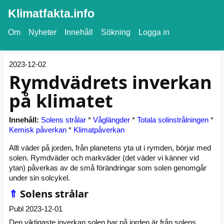
Klimatfakta.info
Om
Nyheter
Innehåll
Sökning
Logga in
2023-12-02
Rymdvädrets inverkan
på klimatet
Innehåll:
Solens strålar
*
Våglängder
*
Totala solinstrålningen
*
Kemisk påverkan
*
Klimatpåverkan
Allt väder på jorden, från planetens yta ut i rymden, börjar med
solen. Rymdväder och markväder (det väder vi känner vid
ytan) påverkas av de små förändringar som solen genomgår
under sin solcykel.
⇑
Solens strålar
Publ 2023-12-01
Den viktigaste inverkan solen har på jorden är från solens