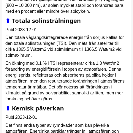
(800 – 10 000 nm), är solen mycket stabil och förändras bara
med en procent eller mindre över solcykeln.
⇑
Totala solinstrålningen
Publ 2023-12-01
Den totala våglängdsintegrerade energin från solljus kallas för
den totala solinstrålningen (TSI). Den mäts från satelliter till
cirka 1365,5 Watt/m2 vid solminimum till 1366,5 Watt/m2 vid
solmaximum.
En ökning med 0,1 % i TSI representerar cirka 1,3 Watt/m2
förändring av energitillförseln i toppen av atmosfären. Denna
energi sprids, reflekteras och absorberas på olika höjder i
atmosfären, men den resulterande förändringen i atmosfärens
temperatur är mätbar. Det bör noteras att förändringen i
klimatet på grund av solvariabilitet sannolikt är liten, men mer
forskning behöver göras.
⇑
Kemisk påverkan
Publ 2023-12-01
Det finns andra typer av rymdväder som kan påverka
atmosfären. Energirika partiklar tränger in i atmosfären och