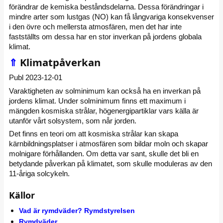
förändrar de kemiska beståndsdelarna. Dessa förändringar i
mindre arter som lustgas (NO) kan få långvariga konsekvenser
i den övre och mellersta atmosfären, men det har inte
fastställts om dessa har en stor inverkan på jordens globala
klimat.
⇑
Klimatpåverkan
Publ 2023-12-01
Varaktigheten av solminimum kan också ha en inverkan på
jordens klimat. Under solminimum finns ett maximum i
mängden kosmiska strålar, högenergipartiklar vars källa är
utanför vårt solsystem, som når jorden.
Det finns en teori om att kosmiska strålar kan skapa
kärnbildningsplatser i atmosfären som bildar moln och skapar
molnigare förhållanden. Om detta var sant, skulle det bli en
betydande påverkan på klimatet, som skulle moduleras av den
11-åriga solcykeln.
Källor
Vad är rymdväder? Rymdstyrelsen
Rymdväder