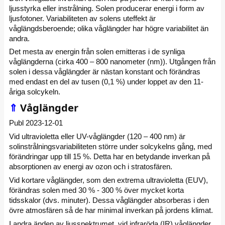
ljusstyrka eller instrålning. Solen producerar energi i form av
ljusfotoner. Variabiliteten av solens uteffekt är
våglängdsberoende; olika våglängder har högre variabilitet än
andra.
Det mesta av energin från solen emitteras i de synliga
våglängderna (cirka 400 – 800 nanometer (nm)). Utgången från
solen i dessa våglängder är nästan konstant och förändras
med endast en del av tusen (0,1 %) under loppet av den 11-
åriga solcykeln.
⇑
Våglängder
Publ 2023-12-01
Vid ultravioletta eller UV-våglängder (120 – 400 nm) är
solinstrålningsvariabiliteten större under solcykelns gång, med
förändringar upp till 15 %. Detta har en betydande inverkan på
absorptionen av energi av ozon och i stratosfären.
Vid kortare våglängder, som den extrema ultravioletta (EUV),
förändras solen med 30 % - 300 % över mycket korta
tidsskalor (dvs. minuter). Dessa våglängder absorberas i den
övre atmosfären så de har minimal inverkan på jordens klimat.
I andra änden av ljusspektrumet, vid infraröda (IR) våglängder