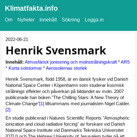
Klimatfakta.info
Om
Nyheter
Innehåll
Sökning
Logga in
2022-06-21
Henrik Svensmark
Innehåll:
Atmosfärisk jonisering och molnstrålningskraft
*
AR5
*
Korta solstormar
*
Aerosolernas storlek
Henrik Svensmark, född 1958, är en dansk fysiker vid Danish
National Space Center i Köpenhamn som studerar kosmisk
strålnings effekter och påverkan på bildandet av moln. 2007
publicerade han boken "The Chilling Stars: A New Theory of
Climate Change"
[1]
tillsammans med journalisten Nigel Calder.
[2]
En studie publicerad i Natures Scientific Reports "Atmospheric
ionization and cloud radiative forcing" av forskare vid Danish
National Space Institute vid Danmarks Tekniska Universitet
(DTU) och The Hebrew University of Jerusalem tyder på att