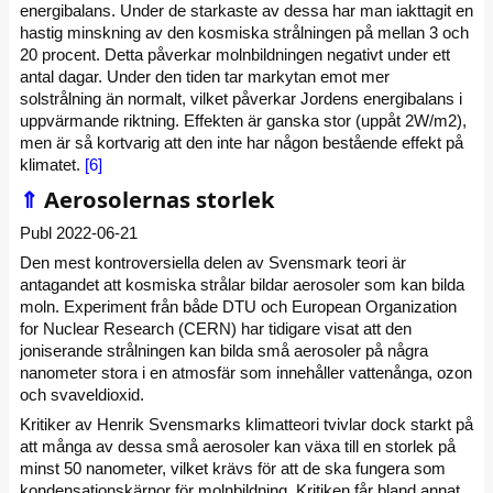
energibalans. Under de starkaste av dessa har man iakttagit en
hastig minskning av den kosmiska strålningen på mellan 3 och
20 procent. Detta påverkar molnbildningen negativt under ett
antal dagar. Under den tiden tar markytan emot mer
solstrålning än normalt, vilket påverkar Jordens energibalans i
uppvärmande riktning. Effekten är ganska stor (uppåt 2W/m2),
men är så kortvarig att den inte har någon bestående effekt på
klimatet.
[6]
⇑
Aerosolernas storlek
Publ 2022-06-21
Den mest kontroversiella delen av Svensmark teori är
antagandet att kosmiska strålar bildar aerosoler som kan bilda
moln. Experiment från både DTU och European Organization
for Nuclear Research (CERN) har tidigare visat att den
joniserande strålningen kan bilda små aerosoler på några
nanometer stora i en atmosfär som innehåller vattenånga, ozon
och svaveldioxid.
Kritiker av Henrik Svensmarks klimatteori tvivlar dock starkt på
att många av dessa små aerosoler kan växa till en storlek på
minst 50 nanometer, vilket krävs för att de ska fungera som
kondensationskärnor för molnbildning. Kritiken får bland annat