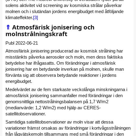
solens aktivitet vid screening av kosmiska strålar påverkar
molnen och i slutändan jordens energibudget med åtföljande
klimateffekter.
[3]
⇑
Atmosfärisk jonisering och
molnstrålningskraft
Publ 2022-06-21
Atmosfärisk jonisering producerad av kosmisk strålning har
misstänkts påverka aerosoler och moln, men dess faktiska
betydelse har ifrågasatts. Om förändringar i atmosfärisk
jonisering har en betydande inverkan på molnen, skulle man
förvänta sig att observera betydande reaktioner i jordens
energibudget.
Medelvärdet av de fem starkaste veckolånga minskningarna i
atmosfärisk jonisering sammanfaller med förändringar i den
genomsnittliga nettostrålningsbalansen på 1,7 W/m2
(medianvärde: 1,2 W/m2) med hjälp av CERES-
satellitobservationer.
Samtidiga satellitobservationer av moln visar att dessa
variationer främst orsakas av förändringar i kortvågsstrålningen
från lågvätskemoln tillsammans med små förändringar i den