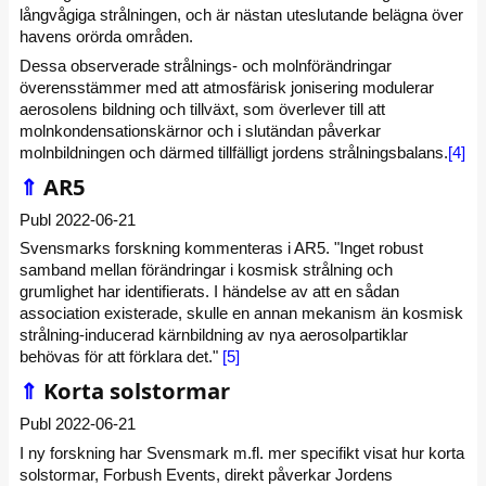
långvågiga strålningen, och är nästan uteslutande belägna över
havens orörda områden.
Dessa observerade strålnings- och molnförändringar
överensstämmer med att atmosfärisk jonisering modulerar
aerosolens bildning och tillväxt, som överlever till att
molnkondensationskärnor och i slutändan påverkar
molnbildningen och därmed tillfälligt jordens strålningsbalans.
[4]
⇑
AR5
Publ 2022-06-21
Svensmarks forskning kommenteras i AR5. "Inget robust
samband mellan förändringar i kosmisk strålning och
grumlighet har identifierats. I händelse av att en sådan
association existerade, skulle en annan mekanism än kosmisk
strålning-inducerad kärnbildning av nya aerosolpartiklar
behövas för att förklara det."
[5]
⇑
Korta solstormar
Publ 2022-06-21
I ny forskning har Svensmark m.fl. mer specifikt visat hur korta
solstormar, Forbush Events, direkt påverkar Jordens