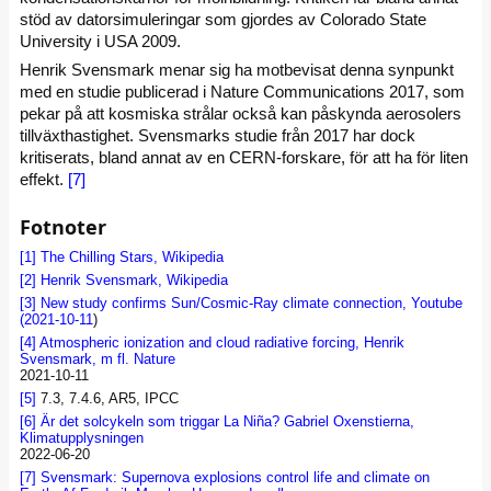
stöd av datorsimuleringar som gjordes av Colorado State
University i USA 2009.
Henrik Svensmark menar sig ha motbevisat denna synpunkt
med en studie publicerad i Nature Communications 2017, som
pekar på att kosmiska strålar också kan påskynda aerosolers
tillväxthastighet. Svensmarks studie från 2017 har dock
kritiserats, bland annat av en CERN-forskare, för att ha för liten
effekt.
[7]
Fotnoter
[1]
The Chilling Stars, Wikipedia
[2]
Henrik Svensmark, Wikipedia
[3]
New study confirms Sun/Cosmic-Ray climate connection, Youtube
(2021-10-11
)
[4]
Atmospheric ionization and cloud radiative forcing, Henrik
Svensmark, m fl. Nature
2021-10-11
[5]
7.3, 7.4.6, AR5, IPCC
[6]
Är det solcykeln som triggar La Niña? Gabriel Oxenstierna,
Klimatupplysningen
2022-06-20
[7]
Svensmark: Supernova explosions control life and climate on