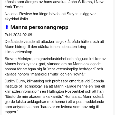
känsla som återges av hans advokat, John Williams, i New
York Times.
National Review har länge hävdat att Steyns inlägg var
skyddad åsikt.
⇑
Manns personangrepp
Publ 2024-02-09
De åtalade visade att attackerna gick åt båda hållen, och att
Mann bidrog till den otäcka tonen i debatten kring
klimatvetenskap.
Steven McIntyre, en gruvindustrichef och högljudd kritiker av
Manns hockeystick-graf, vittnade om att Mann anklagade
honom för att ägna sig åt "rent vetenskapligt bedrägeri" och
kallade honom "mänsklig smuts" och en "rövhål".
Judith Curry, klimatolog och professor emeritus vid Georgia
Institute of Technology, sa att Mann kallade henne en "seriell
klimatdesinformatör" i en Huffington Post-artikel och att han
"förstörde min akademiska karriär." Hon sa att Mann också
gjorde falska anklagelser mot henne i ett e-postmeddelande
som antydde att hon "bara var en kvinna som sov mig till
toppen."