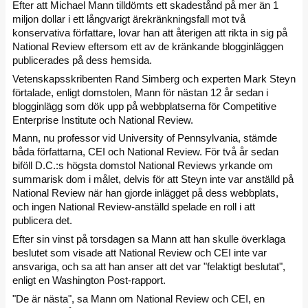
Efter att Michael Mann tilldömts ett skadestånd på mer än 1
miljon dollar i ett långvarigt ärekränkningsfall mot två
konservativa författare, lovar han att återigen att rikta in sig på
National Review eftersom ett av de kränkande blogginläggen
publicerades på dess hemsida.
Vetenskapsskribenten Rand Simberg och experten Mark Steyn
förtalade, enligt domstolen, Mann för nästan 12 år sedan i
blogginlägg som dök upp på webbplatserna för Competitive
Enterprise Institute och National Review.
Mann, nu professor vid University of Pennsylvania, stämde
båda författarna, CEI och National Review. För två år sedan
biföll D.C.:s högsta domstol National Reviews yrkande om
summarisk dom i målet, delvis för att Steyn inte var anställd på
National Review när han gjorde inlägget på dess webbplats,
och ingen National Review-anställd spelade en roll i att
publicera det.
Efter sin vinst på torsdagen sa Mann att han skulle överklaga
beslutet som visade att National Review och CEI inte var
ansvariga, och sa att han anser att det var "felaktigt beslutat",
enligt en Washington Post-rapport.
"De är nästa", sa Mann om National Review och CEI, en