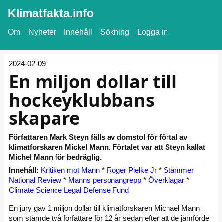
Klimatfakta.info
Om
Nyheter
Innehåll
Sökning
Logga in
2024-02-09
En miljon dollar till
hockeyklubbans
skapare
Författaren Mark Steyn fälls av domstol för förtal av
klimatforskaren Mickel Mann. Förtalet var att Steyn kallat
Michel Mann för bedräglig.
Innehåll:
Kritiken mot Mann
*
Roger Pielke Jr
*
Stämmer
National Review
*
Manns personangrepp
*
Överklagar
*
Climate Science Legal Defense Fund
En jury gav 1 miljon dollar till klimatforskaren Michael Mann
som stämde två författare för 12 år sedan efter att de jämförde