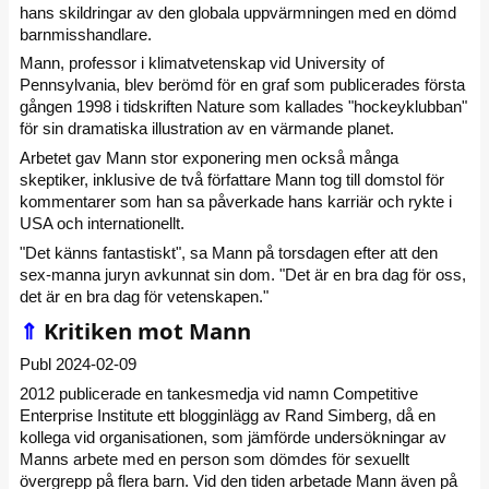
hans skildringar av den globala uppvärmningen med en dömd
barnmisshandlare.
Mann, professor i klimatvetenskap vid University of
Pennsylvania, blev berömd för en graf som publicerades första
gången 1998 i tidskriften Nature som kallades "hockeyklubban"
för sin dramatiska illustration av en värmande planet.
Arbetet gav Mann stor exponering men också många
skeptiker, inklusive de två författare Mann tog till domstol för
kommentarer som han sa påverkade hans karriär och rykte i
USA och internationellt.
"Det känns fantastiskt", sa Mann på torsdagen efter att den
sex-manna juryn avkunnat sin dom. "Det är en bra dag för oss,
det är en bra dag för vetenskapen."
⇑
Kritiken mot Mann
Publ 2024-02-09
2012 publicerade en tankesmedja vid namn Competitive
Enterprise Institute ett blogginlägg av Rand Simberg, då en
kollega vid organisationen, som jämförde undersökningar av
Manns arbete med en person som dömdes för sexuellt
övergrepp på flera barn. Vid den tiden arbetade Mann även på