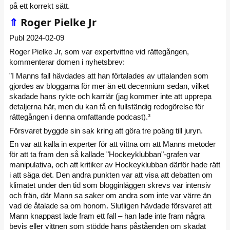
på ett korrekt sätt.
⇑
Roger Pielke Jr
Publ 2024-02-09
Roger Pielke Jr, som var expertvittne vid rättegången,
kommenterar domen i nyhetsbrev:
"I Manns fall hävdades att han förtalades av uttalanden som
gjordes av bloggarna för mer än ett decennium sedan, vilket
skadade hans rykte och karriär (jag kommer inte att upprepa
detaljerna här, men du kan få en fullständig redogörelse för
rättegången i denna omfattande podcast).³
Försvaret byggde sin sak kring att göra tre poäng till juryn.
En var att kalla in experter för att vittna om att Manns metoder
för att ta fram den så kallade "Hockeyklubban"-grafen var
manipulativa, och att kritiker av Hockeyklubban därför hade rätt
i att säga det. Den andra punkten var att visa att debatten om
klimatet under den tid som blogginläggen skrevs var intensiv
och frän, där Mann sa saker om andra som inte var värre än
vad de åtalade sa om honom. Slutligen hävdade försvaret att
Mann knappast lade fram ett fall – han lade inte fram några
bevis eller vittnen som stödde hans påståenden om skadat