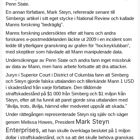
Penn State.
En annan författare, Mark Steyn, refererade senare till
Simbergs artikel i sitt eget stycke i National Review och kallade
Manns forskning "bedräglig".
Manns forskning undersöktes efter att hans och andra
forskares e-postmeddelanden läckte ut 2009 i en incident som
ledde till ytterligare granskning av grafen för "hockeyklubban",
med skeptiker som hävdade att Mann manipulerade data.
Undersökningar av Penn State och andra fann inget missbruk
av data av Mann, men hans arbete fortsatte att dra attacker.
Juryn i Superior Court i District of Columbia fann att Simberg
och Steyn gjorde falska uttalanden och tillerkände Mann 1 USD
i skadestånd från varje författare. Den tilldömde
straffskadestånd på $1 000 från Simberg och $1 miljon från
Steyn, efter att ha funnit att paret gjorde sina uttalanden med
"illvilja, trots, illvilja, hämnd eller medvetet uppsåt att skada."
Under rättegången representerade Steyn sig själv och säger
Mark Steyn
genom Melissa Howes, President
Enterprises,
att han skulle överklaga beslutet på 1 miljon
dollar i straffskadestånd, och sa att det skulle behöva granskas