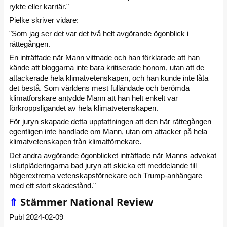
rykte eller karriär."
Pielke skriver vidare:
"Som jag ser det var det två helt avgörande ögonblick i
rättegången.
En inträffade när Mann vittnade och han förklarade att han
kände att bloggarna inte bara kritiserade honom, utan att de
attackerade hela klimatvetenskapen, och han kunde inte låta
det bestå. Som världens mest fulländade och berömda
klimatforskare antydde Mann att han helt enkelt var
förkroppsligandet av hela klimatvetenskapen.
För juryn skapade detta uppfattningen att den här rättegången
egentligen inte handlade om Mann, utan om attacker på hela
klimatvetenskapen från klimatförnekare.
Det andra avgörande ögonblicket inträffade när Manns advokat
i slutpläderingarna bad juryn att skicka ett meddelande till
högerextrema vetenskapsförnekare och Trump-anhängare
med ett stort skadestånd."
⇑
Stämmer National Review
Publ 2024-02-09