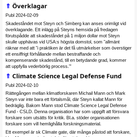
⇑
Överklagar
Publ 2024-02-09
Skadeståndet mot Steyn och Simberg kan anses orimligt vid
överklagande. Ett inlägg på Steyns hemsida på fredagen
förutspådde att skadeståndet på 1 miljon dollar mot Steyn
skulle upphävas vid USA:s högsta domstol, som "allmänt
räknar med att "i praktiken är det få utmärkelser som överstiger
ett ensiffrigt förhållande mellan bestraffande och
kompenserande skadestånd, till en betydande grad, kommer
att uppfylla vederbörlig process.'”
⇑
Climate Science Legal Defense Fund
Publ 2024-02-10
Rättegången mellan klimatforskaren Michail Mann och Mark
Steyn var inte bara ett förtalsmål, där Steyn kallat Mann för
bedräglig. Bakom Mann stod Climate Science Legal Defense
Fund - CSLD. Denna organisation har som uppgift att försvara
forskare som utsätts för kritik. Bl.a. stöder organisationen
forskare som vill hemlighålla forskningsmaterial.
Ett exempel är sk Climate gate, där många påstod att forskare,