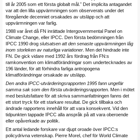
till år 2005 som ett första globalt mål." Det implicita antagandet
var att den lilla uppvärmningen som observerats under det
föregående decenniet orsakades av utsläpp och att
uppvärmningen var farlig.
1988 var året då FN inrättade Intergovernmental Panel on
Climate Change, eller IPCC. Den första bedömningen från
IPCC 1990 drog
slutsatsen att den senaste uppvärmningen låg
inom storleken av naturliga variationer
. Men det hindrade inte
FN. De gick vidare med 1992 års fördrag från FN:s
ramkonvention om klimatförändringar som undertecknades av
196 länder, för att förhindra farliga antropogena
klimatförändringar orsakade av utsläpp.
Den andra IPCC-utvärderingsrapporten 1995 fann ungefär
samma sak som den första utvärderingsrapporten.
Men i mötet
med beslutsfattare för att skriva sammanfattningen fanns det
ett stort tryck för ett starkare resultat. De gick tillbaka och
ändrade rapportens innehåll för att vara konsekvent. Vid den
tidpunkten tappade IPCC alla anspråk på att vara oberoende
eller opåverkade av politik.
Ett antal ledande forskare var djupt oroade över IPCC:s
policydrivna vetenskap. Pierre Morel, chef för World Climate