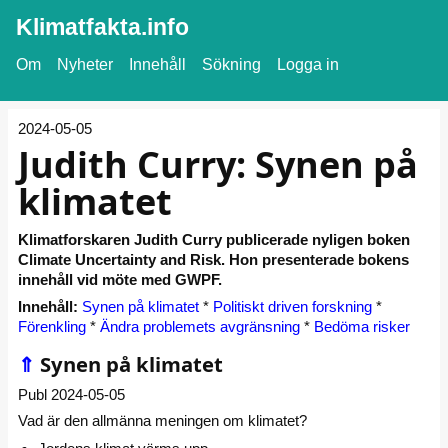
Klimatfakta.info
Om
Nyheter
Innehåll
Sökning
Logga in
2024-05-05
Judith Curry: Synen på
klimatet
Klimatforskaren Judith Curry publicerade nyligen boken
Climate Uncertainty and Risk. Hon presenterade bokens
innehåll vid möte med GWPF.
Innehåll:
Synen på klimatet
*
Politiskt driven forskning
*
Förenkling
*
Ändra problemets avgränsning
*
Bedöma risker
⇑
Synen på klimatet
Publ 2024-05-05
Vad är den allmänna meningen om klimatet?