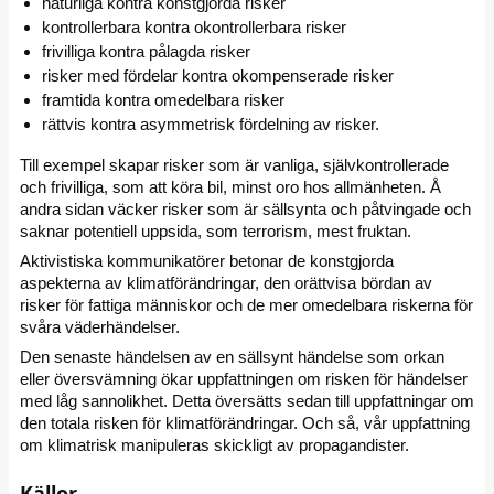
naturliga kontra konstgjorda risker
kontrollerbara kontra okontrollerbara risker
frivilliga kontra pålagda risker
risker med fördelar kontra okompenserade risker
framtida kontra omedelbara risker
rättvis kontra asymmetrisk fördelning av risker.
Till exempel skapar risker som är vanliga, självkontrollerade
och frivilliga, som att köra bil, minst oro hos allmänheten. Å
andra sidan väcker risker som är sällsynta och påtvingade och
saknar potentiell uppsida, som terrorism, mest fruktan.
Aktivistiska kommunikatörer betonar de konstgjorda
aspekterna av klimatförändringar, den orättvisa bördan av
risker för fattiga människor och de mer omedelbara riskerna för
svåra väderhändelser.
Den senaste händelsen av en sällsynt händelse som orkan
eller översvämning ökar uppfattningen om risken för händelser
med låg sannolikhet. Detta översätts sedan till uppfattningar om
den totala risken för klimatförändringar. Och så, vår uppfattning
om klimatrisk manipuleras skickligt av propagandister.
Källor