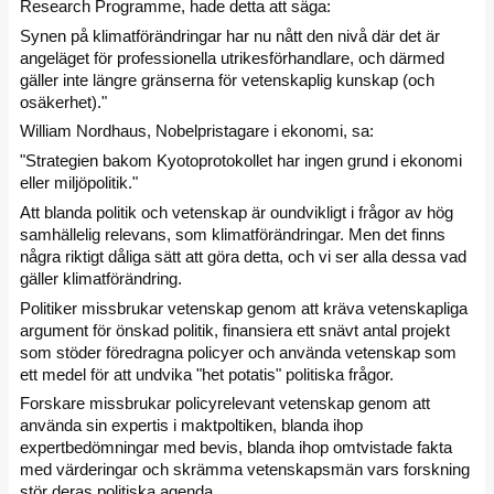
Research Programme, hade detta att säga:
Synen på klimatförändringar har nu nått den nivå där det är
angeläget för professionella utrikesförhandlare, och därmed
gäller inte längre gränserna för vetenskaplig kunskap (och
osäkerhet)."
William Nordhaus, Nobelpristagare i ekonomi, sa:
"Strategien bakom Kyotoprotokollet har ingen grund i ekonomi
eller miljöpolitik."
Att blanda politik och vetenskap är oundvikligt i frågor av hög
samhällelig relevans, som klimatförändringar. Men det finns
några riktigt dåliga sätt att göra detta, och vi ser alla dessa vad
gäller klimatförändring.
Politiker missbrukar vetenskap genom att kräva vetenskapliga
argument för önskad politik, finansiera ett snävt antal projekt
som stöder föredragna policyer och använda vetenskap som
ett medel för att undvika "het potatis" politiska frågor.
Forskare missbrukar policyrelevant vetenskap genom att
använda sin expertis i maktpoltiken, blanda ihop
expertbedömningar med bevis, blanda ihop omtvistade fakta
med värderingar och skrämma vetenskapsmän vars forskning
stör deras politiska agenda.