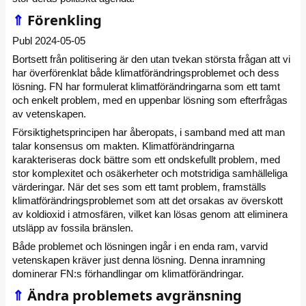
⇑
Förenkling
Publ 2024-05-05
Bortsett från politisering är den utan tvekan största frågan att vi
har överförenklat både klimatförändringsproblemet och dess
lösning. FN har formulerat klimatförändringarna som ett tamt
och enkelt problem, med en uppenbar lösning som efterfrågas
av vetenskapen.
Försiktighetsprincipen har åberopats, i samband med att man
talar konsensus om makten. Klimatförändringarna
karakteriseras dock bättre som ett ondskefullt problem, med
stor komplexitet och osäkerheter och motstridiga samhälleliga
värderingar. När det ses som ett tamt problem, framställs
klimatförändringsproblemet som att det orsakas av överskott
av koldioxid i atmosfären, vilket kan lösas genom att eliminera
utsläpp av fossila bränslen.
Både problemet och lösningen ingår i en enda ram, varvid
vetenskapen kräver just denna lösning. Denna inramning
dominerar FN:s förhandlingar om klimatförändringar.
⇑
Ändra problemets avgränsning