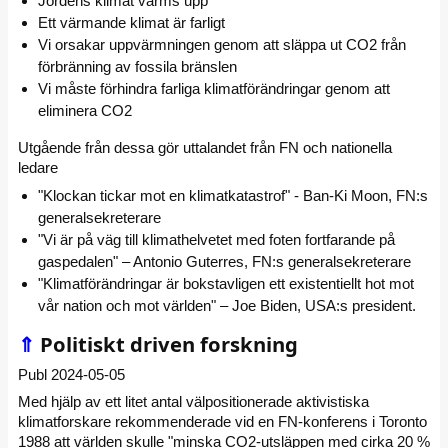
Jordens klimat värms upp
Ett värmande klimat är farligt
Vi orsakar uppvärmningen genom att släppa ut CO2 från
förbränning av fossila bränslen
Vi måste förhindra farliga klimatförändringar genom att
eliminera CO2
Utgående från dessa gör uttalandet från FN och nationella
ledare
"Klockan tickar mot en klimatkatastrof" - Ban-Ki Moon, FN:s
generalsekreterare
"Vi är på väg till klimathelvetet med foten fortfarande på
gaspedalen" – Antonio Guterres, FN:s generalsekreterare
"Klimatförändringar är bokstavligen ett existentiellt hot mot
vår nation och mot världen" – Joe Biden, USA:s president.
⇑
Politiskt driven forskning
Publ 2024-05-05
Med hjälp av ett litet antal välpositionerade aktivistiska
klimatforskare rekommenderade vid en FN-konferens i Toronto
1988 att världen skulle "minska CO2-utsläppen med cirka 20 %