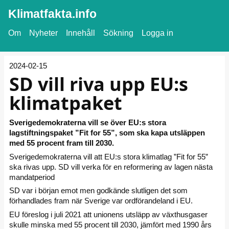
Klimatfakta.info
Om
Nyheter
Innehåll
Sökning
Logga in
2024-02-15
SD vill riva upp EU:s
klimatpaket
Sverigedemokraterna vill se över EU:s stora
lagstiftningspaket ”Fit for 55”, som ska kapa utsläppen
med 55 procent fram till 2030.
Sverigedemokraterna vill att EU:s stora klimatlag ”Fit for 55”
ska rivas upp. SD vill verka för en reformering av lagen nästa
mandatperiod
SD var i början emot men godkände slutligen det som
förhandlades fram när Sverige var ordförandeland i EU.
EU föreslog i juli 2021 att unionens utsläpp av växthusgaser
skulle minska med 55 procent till 2030, jämfört med 1990 års