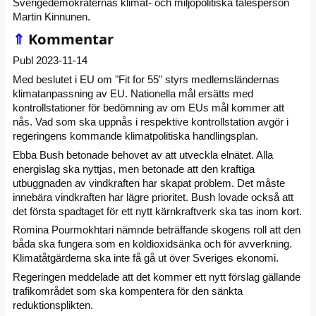
Sverigedemokraternas klimat- och miljöpolitiska talesperson
Martin Kinnunen.
⇑
Kommentar
Publ 2023-11-14
Med beslutet i EU om "Fit for 55" styrs medlemsländernas
klimatanpassning av EU. Nationella mål ersätts med
kontrollstationer för bedömning av om EUs mål kommer att
nås. Vad som ska uppnås i respektive kontrollstation avgör i
regeringens kommande klimatpolitiska handlingsplan.
Ebba Bush betonade behovet av att utveckla elnätet. Alla
energislag ska nyttjas, men betonade att den kraftiga
utbuggnaden av vindkraften har skapat problem. Det måste
innebära vindkraften har lägre prioritet. Bush lovade också att
det första spadtaget för ett nytt kärnkraftverk ska tas inom kort.
Romina Pourmokhtari nämnde beträffande skogens roll att den
båda ska fungera som en koldioxidsänka och för avverkning.
Klimatåtgärderna ska inte få gå ut över Sveriges ekonomi.
Regeringen meddelade att det kommer ett nytt förslag gällande
trafikområdet som ska kompentera för den sänkta
reduktionsplikten.