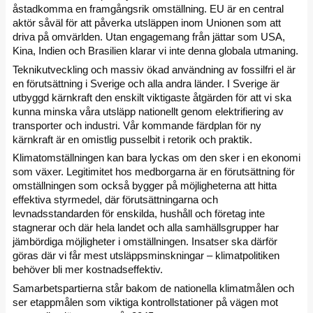
åstadkomma en framgångsrik omställning. EU är en central
aktör såväl för att påverka utsläppen inom Unionen som att
driva på omvärlden. Utan engagemang från jättar som USA,
Kina, Indien och Brasilien klarar vi inte denna globala utmaning.
Teknikutveckling och massiv ökad användning av fossilfri el är
en förutsättning i Sverige och alla andra länder. I Sverige är
utbyggd kärnkraft den enskilt viktigaste åtgärden för att vi ska
kunna minska våra utsläpp nationellt genom elektrifiering av
transporter och industri. Vår kommande färdplan för ny
kärnkraft är en omistlig pusselbit i retorik och praktik.
Klimatomställningen kan bara lyckas om den sker i en ekonomi
som växer. Legitimitet hos medborgarna är en förutsättning för
omställningen som också bygger på möjligheterna att hitta
effektiva styrmedel, där förutsättningarna och
levnadsstandarden för enskilda, hushåll och företag inte
stagnerar och där hela landet och alla samhällsgrupper har
jämbördiga möjligheter i omställningen. Insatser ska därför
göras där vi får mest utsläppsminskningar – klimatpolitiken
behöver bli mer kostnadseffektiv.
Samarbetspartierna står bakom de nationella klimatmålen och
ser etappmålen som viktiga kontrollstationer på vägen mot