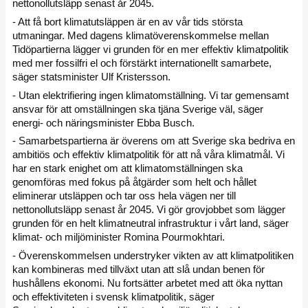
nettonollutsläpp senast år 2045.
- Att få bort klimatutsläppen är en av vår tids största
utmaningar. Med dagens klimatöverenskommelse mellan
Tidöpartierna lägger vi grunden för en mer effektiv klimatpolitik
med mer fossilfri el och förstärkt internationellt samarbete,
säger statsminister Ulf Kristersson.
- Utan elektrifiering ingen klimatomställning. Vi tar gemensamt
ansvar för att omställningen ska tjäna Sverige väl, säger
energi- och näringsminister Ebba Busch.
- Samarbetspartierna är överens om att Sverige ska bedriva en
ambitiös och effektiv klimatpolitik för att nå våra klimatmål. Vi
har en stark enighet om att klimatomställningen ska
genomföras med fokus på åtgärder som helt och hållet
eliminerar utsläppen och tar oss hela vägen ner till
nettonollutsläpp senast år 2045. Vi gör grovjobbet som lägger
grunden för en helt klimatneutral infrastruktur i vårt land, säger
klimat- och miljöminister Romina Pourmokhtari.
- Överenskommelsen understryker vikten av att klimatpolitiken
kan kombineras med tillväxt utan att slå undan benen för
hushållens ekonomi. Nu fortsätter arbetet med att öka nyttan
och effektiviteten i svensk klimatpolitik, säger