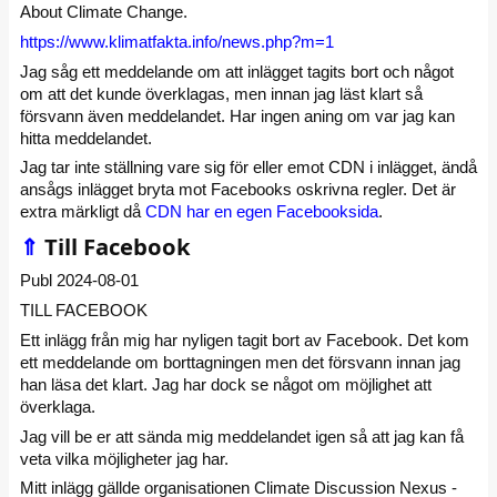
About Climate Change.
https://www.klimatfakta.info/news.php?m=1
Jag såg ett meddelande om att inlägget tagits bort och något
om att det kunde överklagas, men innan jag läst klart så
försvann även meddelandet. Har ingen aning om var jag kan
hitta meddelandet.
Jag tar inte ställning vare sig för eller emot CDN i inlägget, ändå
ansågs inlägget bryta mot Facebooks oskrivna regler. Det är
extra märkligt då
CDN har en egen Facebooksida
.
⇑
Till Facebook
Publ 2024-08-01
TILL FACEBOOK
Ett inlägg från mig har nyligen tagit bort av Facebook. Det kom
ett meddelande om borttagningen men det försvann innan jag
han läsa det klart. Jag har dock se något om möjlighet att
överklaga.
Jag vill be er att sända mig meddelandet igen så att jag kan få
veta vilka möjligheter jag har.
Mitt inlägg gällde organisationen Climate Discussion Nexus -