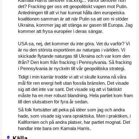
Kamala Harris behöver fracking... Varför behöver hon
det? Fracking ger oss ett geopolitiskt vapen mot Putin.
Anledningen till att vi har kunnat hålla den europeiska
koalitionen samman är att när Putin sa att om ni stöder
Ukraina, kommer jag att stänga av gasen till Europa. Jag
kommer att frysa européer i deras sängar.
USA sa, nej, det kommer du inte göra. Vet du varför? Vi
är nu den största exportören av naturgas i världen. Vi
skickade flytande naturgas till Ukraina och var kom den
ifrån? Den kom från fracking i Pennsylvania. Så fracking
i Pennsylvania är nyckeln till vår geopolitiska strategi.
Tidigt i min karriär trodde vi att vi skulle kunna nå våra
mål för ren energi helt utan fossila bränslen. Det visade
sig att det inte var sant. Det visade sig att vi faktiskt
måste ha en mer robust blandning. Hela partiet kom fram
till den slutsatsen för fyra år sedan.
Så folk fortsätter att peka på idéer som jag och andra
hade, som visade sig vara opraktiska. Men i praktiken, i
Kalifornien och på andra platser, har partiet mognat. Det
handlar inte bara om Kamala Harris.
⇑
Källa