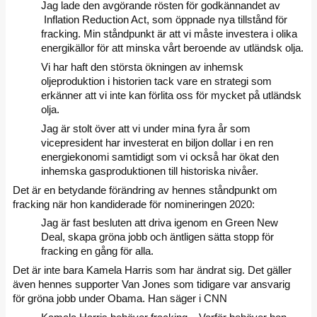
Jag lade den avgörande rösten för godkännandet av
Inflation Reduction Act, som öppnade nya tillstånd för
fracking. Min ståndpunkt är att vi måste investera i olika
energikällor för att minska vårt beroende av utländsk olja.
Vi har haft den största ökningen av inhemsk
oljeproduktion i historien tack vare en strategi som
erkänner att vi inte kan förlita oss för mycket på utländsk
olja.
Jag är stolt över att vi under mina fyra år som
vicepresident har investerat en biljon dollar i en ren
energiekonomi samtidigt som vi också har ökat den
inhemska gasproduktionen till historiska nivåer.
Det är en betydande förändring av hennes ståndpunkt om
fracking när hon kandiderade för nomineringen 2020:
Jag är fast besluten att driva igenom en Green New
Deal, skapa gröna jobb och äntligen sätta stopp för
fracking en gång för alla.
Det är inte bara Kamela Harris som har ändrat sig. Det gäller
även hennes supporter Van Jones som tidigare var ansvarig
för gröna jobb under Obama. Han säger i CNN