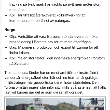
fracking på tysk mark har väckts på nytt men möter stort
motstånd.
Kol: Har tillfälligt återaktiverat kolkraftverk för att
kompensera för bortfallet av naturgas.
Norge
Olja: Fortsätter att vara Europas största leverantör; ökar
prospektering i Barents hav för att möta efterfrågan.
Gas: Maximerar produktion och export till Europa för att
lindra krisen.
Kol: Inte en stor faktor i den inhemska energimixen (förutom
på Svalbard
Trots att dessa länder har de mest ambitiösa klimatmålen i
världen,är energisäkerheten här och nu trumfar långsiktiga
miljöstrategier när geopolitiska kriser hotar stabiliteten. Den
"gröna omställningen" står inför sitt hittills svåraste test: att hålla
fast vid kursen när det är som dyrast att göra det.