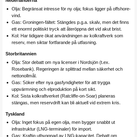
Nederländerna
Olja: Begränsat intresse för ny olja; fokus ligger på offshore-
vind.
Gas: Groningen-fältet: Stängdes p.g.a. skalv, men det finns
ett enormt politiskt tryck att återöppna det vid akut brist.
Kol: Har tidigare ökat användningen av kolkraftverk som
reserv, men siktar fortfarande på utfasning.
Storbritannien
Olja: Stor debatt om nya licenser i Nordsjön (t.ex.
Rosebank). Regeringen är splittrad mellan säkerhet och
nettonollmål.
Gas: Söker efter nya gasfyndigheter för att trygga
uppvärmning och elproduktion på kort sikt.
Kol: Sista kolkraftverket (Ratcliffe-on-Soar) planeras
stängas, men reservdrift kan bli aktuell vid extrem kris.
Tyskland
Olja: Inget fokus på egen olja, men bygger snabbt ut
infrastruktur (LNG-terminaler) för import.
Gas: Kraftig utbyggnad av LNG-kapacitet. Debatt om