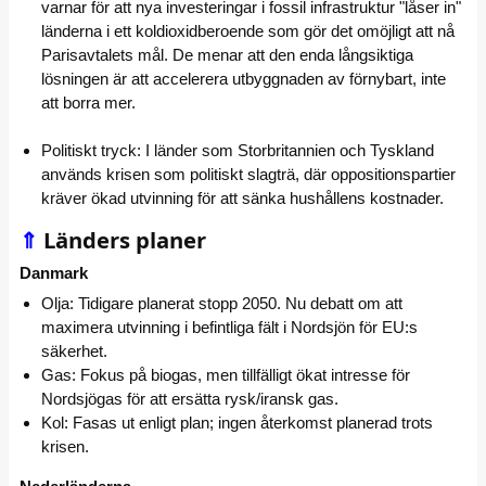
varnar för att nya investeringar i fossil infrastruktur "låser in"
länderna i ett koldioxidberoende som gör det omöjligt att nå
Parisavtalets mål. De menar att den enda långsiktiga
lösningen är att accelerera utbyggnaden av förnybart, inte
att borra mer.
Politiskt tryck: I länder som Storbritannien och Tyskland
används krisen som politiskt slagträ, där oppositionspartier
kräver ökad utvinning för att sänka hushållens kostnader.
⇑
Länders planer
Danmark
Olja: Tidigare planerat stopp 2050. Nu debatt om att
maximera utvinning i befintliga fält i Nordsjön för EU:s
säkerhet.
Gas: Fokus på biogas, men tillfälligt ökat intresse för
Nordsjögas för att ersätta rysk/iransk gas.
Kol: Fasas ut enligt plan; ingen återkomst planerad trots
krisen.