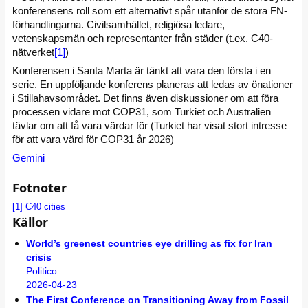
konferensens roll som ett alternativt spår utanför de stora FN-
förhandlingarna.
Civilsamhället, religiösa ledare,
vetenskapsmän och representanter från städer (t.ex. C40-
nätverket
[1]
)
Konferensen i Santa Marta är tänkt att vara den första i en
serie. En uppföljande konferens planeras att ledas av önationer
i Stillahavsområdet.
Det finns även diskussioner om att föra
processen vidare mot
COP31
, som Turkiet och Australien
tävlar om att få vara värdar för (Turkiet har visat stort intresse
för att vara värd för COP31 år 2026)
Gemini
Fotnoter
[1]
C40 cities
Källor
World’s greenest countries eye drilling as fix for Iran
crisis
Politico
2026-04-23
The First Conference on Transitioning Away from Fossil