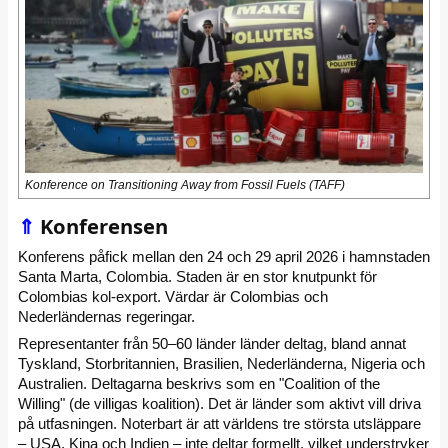
Konference on Transitioning Away from Fossil Fuels (TAFF)
⇑
Konferensen
Konferens påfick mellan den 24 och 29 april 2026 i h
amnstaden
Santa Marta, Colombia. Staden är
en stor knutpunkt för
Colombias kol-export. Värdar är Colombias och
Nederländernas regeringar.
Representanter från
50–60 länder
länder deltag, bland annat
Tyskland, Storbritannien, Brasilien, Nederländerna, Nigeria och
Australien.
Deltagarna beskrivs som en "Coalition of the
Willing" (de villigas koalition).
Det är länder som aktivt vill driva
på utfasningen.
Noterbart är att världens tre största utsläppare
– USA, Kina och Indien – inte deltar formellt, vilket understryker