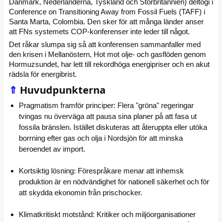
Danmark, Nederländerna, Tyskland och Storbritannien) deltogi i
Conference on Transitioning Away from Fossil Fuels (TAFF) i
Santa Marta, Colombia. Den sker för att många länder anser
att FNs systemets COP-konferenser inte leder till något.
Det råkar slumpa sig så att konferensen sammanfaller med
den krisen i Mellanöstern, Hot mot olje- och gasflöden genom
Hormuzsundet, har lett till rekordhöga energipriser och en akut
rädsla för energibrist.
⇑
Huvudpunkterna
Pragmatism framför principer: Flera "gröna" regeringar
tvingas nu överväga att pausa sina planer på att fasa ut
fossila bränslen. Istället diskuteras att återuppta eller utöka
borrning efter gas och olja i Nordsjön för att minska
beroendet av import.
Kortsiktig lösning: Förespråkare menar att inhemsk
produktion är en nödvändighet för nationell säkerhet och för
att skydda ekonomin från prischocker.
Klimatkritiskt motstånd: Kritiker och miljöorganisationer