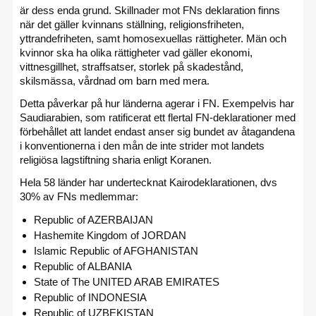
är dess enda grund. Skillnader mot FNs deklaration finns
när det gäller kvinnans ställning, religionsfriheten,
yttrandefriheten, samt homosexuellas rättigheter. Män och
kvinnor ska ha olika rättigheter vad gäller ekonomi,
vittnesgillhet, straffsatser, storlek på skadestånd,
skilsmässa, vårdnad om barn med mera.
Detta påverkar på hur länderna agerar i FN. Exempelvis har
Saudiarabien, som ratificerat ett flertal FN-deklarationer med
förbehållet att landet endast anser sig bundet av åtagandena
i konventionerna i den mån de inte strider mot landets
religiösa lagstiftning sharia enligt Koranen.
Hela 58 länder har undertecknat Kairodeklarationen, dvs
30% av FNs medlemmar:
Republic of AZERBAIJAN
Hashemite Kingdom of JORDAN
Islamic Republic of AFGHANISTAN
Republic of ALBANIA
State of The UNITED ARAB EMIRATES
Republic of INDONESIA
Republic of UZBEKISTAN