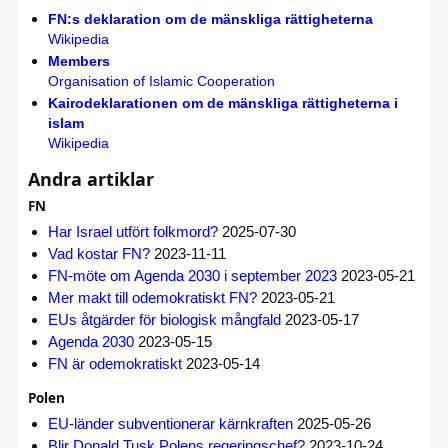
FN:s deklaration om de mänskliga rättigheterna
Wikipedia
Members
Organisation of Islamic Cooperation
Kairodeklarationen om de mänskliga rättigheterna i
islam
Wikipedia
Andra artiklar
FN
Har Israel utfört folkmord?
2025-07-30
Vad kostar FN?
2023-11-11
FN-möte om Agenda 2030 i september 2023
2023-05-21
Mer makt till odemokratiskt FN?
2023-05-21
EUs åtgärder för biologisk mångfald
2023-05-17
Agenda 2030
2023-05-15
FN är odemokratiskt
2023-05-14
Polen
EU-länder subventionerar kärnkraften
2025-05-26
Blir Donald Tusk Polens regeringschef?
2023-10-24