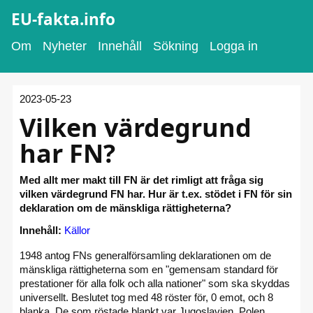
EU-fakta.info
Om
Nyheter
Innehåll
Sökning
Logga in
2023-05-23
Vilken värdegrund
har FN?
Med allt mer makt till FN är det rimligt att fråga sig
vilken värdegrund FN har. Hur är t.ex. stödet i FN för sin
deklaration om de mänskliga rättigheterna?
Innehåll:
Källor
1948 antog FNs generalförsamling deklarationen om de
mänskliga rättigheterna som en "gemensam standard för
prestationer för alla folk och alla nationer" som ska skyddas
universellt. Beslutet tog med 48 röster för, 0 emot, och 8
blanka. De som röstade blankt var Jugoslavien, Polen,