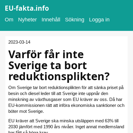
EU-fakta.info
Om
Nyheter
Innehåll
Sökning
Logga in
2023-03-14
Varför får inte
Sverige ta bort
reduktionsplikten?
Om Sverige tar bort reduktionsplikten för att sänka priset på
besin och diesel leder till att Sverige inte uppnår den
minskning av växthusgaser som EU kräver av oss. Då har
EU-kommissionen rätt att införa ekonomiska sanktioner och
böter mot Sverige.
EU kräver att Sverige ska minska utsläppen med 63% till
2030 jämfört med 1990 års nivåer. Inget annat medlemsland
har fått så höga krav.