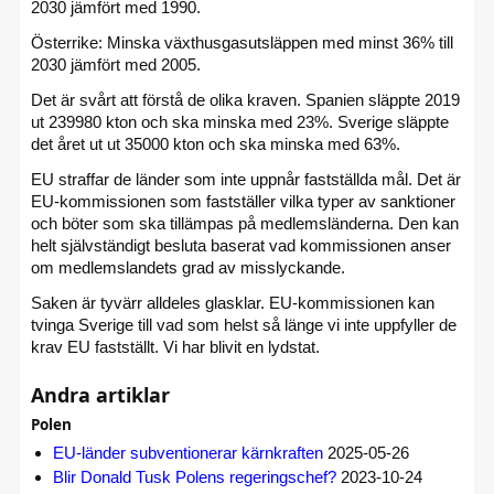
2030 jämfört med 1990.
Österrike: Minska växthusgasutsläppen med minst 36% till
2030 jämfört med 2005.
Det är svårt att förstå de olika kraven. Spanien släppte 2019
ut 239980 kton och ska minska med 23%. Sverige släppte
det året ut ut 35000 kton och ska minska med 63%.
EU straffar de länder som inte uppnår fastställda mål. Det är
EU-kommissionen som fastställer vilka typer av sanktioner
och böter som ska tillämpas på medlemsländerna. Den kan
helt självständigt besluta baserat vad kommissionen anser
om medlemslandets grad av misslyckande.
Saken är tyvärr alldeles glasklar. EU-kommissionen kan
tvinga Sverige till vad som helst så länge vi inte uppfyller de
krav EU fastställt. Vi har blivit en lydstat.
Andra artiklar
Polen
EU-länder subventionerar kärnkraften
2025-05-26
Blir Donald Tusk Polens regeringschef?
2023-10-24