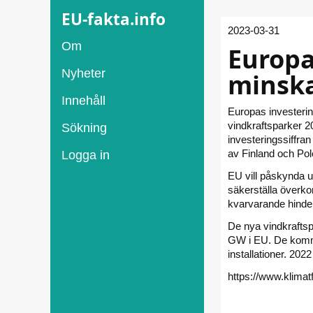
EU-fakta.info
2023-03-31
Om
Europa
Nyheter
minsk
Innehåll
Europas investerin
vindkraftsparker 2
Sökning
investeringssiffra
av Finland och Pol
Logga in
EU vill påskynda u
säkerställa överko
kvarvarande hinde
De nya vindkraftsp
GW i EU. De komme
installationer. 202
https://www.klimat