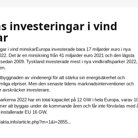
s investeringar i vind
ar
gar i vind minskarEuropa investerade bara 17 miljarder euro i nya
022. Det är en minskning från 41 miljarder euro 2021 och den lägsta
n sedan 2009. Tyskland investerade mest i nya vindkraftsparker 2022, f
en.
tbyggnaden av vindenergi för att stärka sin energisäkerhet och
mliga elpriser. Men den senaste tidens marknadsinterventioner och
r avskräcker investerare.
arkerna 2022 har en total kapacitet på 12 GW i hela Europa, varav 1
r att byggas under de kommande åren och får inte förväxlas med å
2 installerade EU 16 GW.
fakta.info/article.php?m=1&i=2855...