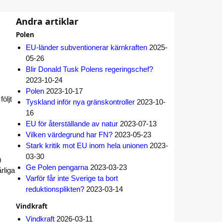
Andra artiklar
Polen
EU-länder subventionerar kärnkraften
2025-
05-26
Blir Donald Tusk Polens regeringschef?
2023-10-24
Polen
2023-10-17
öljt
Tyskland inför nya gränskontroller
2023-10-
16
EU för återställande av natur
2023-07-13
Vilken värdegrund har FN?
2023-05-23
Stark kritik mot EU inom hela unionen
2023-
03-30
0
Ge Polen pengarna
2023-03-23
rliga
Varför får inte Sverige ta bort
reduktionsplikten?
2023-03-14
Vindkraft
Vindkraft
2026-03-11