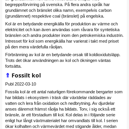
begreppsförvirring på svenska. På flera andra språk har
grundämnet och bränslet olika namn, exempelvis carbon
(grundämnet) respektive coal (bränslet) på engelska.
Kol är en betydande energikälla för produktion av värme och
elektricitet och kan även användas som råvara för syntetiska
bränslen och andra produkter inom den petrokemiska industrin.
Intresset för kol som energikälla har varierat i takt med priset
på den mera värdefulla råoljan.
Förbränning av kol är en betydande orsak till koldioxidutsläpp.
Trots det ökar användningen av kol och ökningen väntas
fortsätta.
⇑
Fossilt kol
Publ 2022-03-10
Fossila kol är ett antal naturligen förekommande bergarter som
har bildats i ekosystem i träsk där växtdelar räddades av
vatten och lera från oxidation och nedbrytning. Av djurdelar
anses däremot främst råolja ha bildats. Torv, i sig också ett
bränsle, är ett förstadium till kol. Kol delas in i följande serie
enligt hur långt växtmaterialet har omvandlats till kol. I serien
ökar kolhalten och värmevärdet med stigande ålder, medan