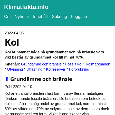
Klimatfakta.info
Om
Nyheter
Innehåll
Sökning
Logga in
2022-04-05
Kol
Kol är namnet både på grundämnet och på bränsle vars
vikt består av grundämnet kol till minst 70%.
Innehåll:
Grundämne och bränsle
*
Fossilt kol
*
Kolmarknaden
*
Utvinning
*
Utfasning
*
Kolreserver
*
Förbrukning
⇑
Grundämne och bränsle
Publ 2202-04-10
Kol är ett antal bränslen i fast form, varav flera är naturligen
förekommande fossila bränslen. De bränslen som betecknas
kol innehåller en hög andel av grundämnet kol, normalt minst
50% av vikten och 70% av volymen. Inget av dem utgörs dock
av grundämnet i ren form, vilket ibland skapar viss