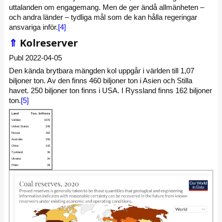
uttalanden om engagemang. Men de ger ändå allmänheten –
och andra länder – tydliga mål som de kan hålla regeringar
ansvariga inför.
[4]
⇑
Kolreserver
Publ 2022-04-05
Den kända brytbara mängden kol uppgår i världen till 1,07
biljoner ton. Av den finns 460 biljoner ton i Asien och Stilla
havet. 250 biljoner ton finns i USA. I Ryssland finns 162 biljoner
ton.
[5]
Land
Ton, billions
Världen
1070
United States
249
Russia
162
Australia
150
China
143
Tyskland
36
Ukraina
34
Polen
28