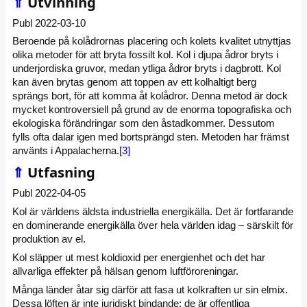
⇑
Utvinning
Publ 2022-03-10
Beroende på kolådrornas placering och kolets kvalitet utnyttjas
olika metoder för att bryta fossilt kol. Kol i djupa ådror bryts i
underjordiska gruvor, medan ytliga ådror bryts i dagbrott. Kol
kan även brytas genom att toppen av ett kolhaltigt berg
sprängs bort, för att komma åt kolådror. Denna metod är dock
mycket kontroversiell på grund av de enorma topografiska och
ekologiska förändringar som den åstadkommer. Dessutom
fylls ofta dalar igen med bortsprängd sten. Metoden har främst
använts i Appalacherna.
[3]
⇑
Utfasning
Publ 2022-04-05
Kol är världens äldsta industriella energikälla. Det är fortfarande
en dominerande energikälla över hela världen idag – särskilt för
produktion av el.
Kol släpper ut mest koldioxid per energienhet och det har
allvarliga effekter på hälsan genom luftföroreningar.
Många länder åtar sig därför att fasa ut kolkraften ur sin elmix.
Dessa löften är inte juridiskt bindande; de är offentliga