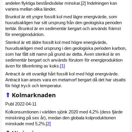
andelen flyktiga beståndsdelar minskar.[2] Indelningen kan
variera mellan olika länder.
Brunkol är ett yngre fossilt kol med lägre energivärde, som
huvudsakligen har sitt ursprung från den geologiska perioden
tertiär. Brunkol är en sedimentär bergart och används främst
för energiproduktion.
Stenkol är ett äldre fossilt kol med högre energivärde,
huvudsakligen med ursprung i den geologiska perioden karbon,
som har fått sitt namn på grund av detta. Även stenkol är en
sedimentär bergart och används förutom för energiproduktion
även för tillverkning av koks.
[1]
Antracit är ett ovanligt hårt fossilt kol med högt energivärde.
Antracit kan anses vara en metamorf bergart då det har utsatts
för högt tryck och temperatur.
⇑
Kolmarknaden
Publ 2022-04-11
Kolkonsumtionen i världen sjönk 2020 med 4,2% (dess fjärde
minskning på sex år), medan den globala kolproduktionen
minskade med 5,2%.
[2]