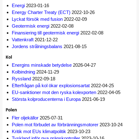
Energi
2023-01-16
Energy Charter Treaty (ECT)
2022-10-26
Lyckat försök med fusion
2022-02-09
Geotermisk energi
2022-02-08
Finansiering till geotermisk energi
2022-02-08
Vattenkraft
2021-12-22
Jordens strålningsbalans
2021-08-15
Kol
Energins minskade betydelse
2026-04-27
Kolbindning
2024-11-29
Ryssland
2022-09-18
Efterfrågan på kol ökar explosionsartat
2022-04-25
EU-sanktioner mot den ryska kolexporten
2022-04-05
Största kolproducenterna i Europa
2021-06-19
Polen
Fler oljekällor
2025-07-31
Polen mot förbudet av förbränningsmotorer
2023-10-24
Kritik mot EUs klimatpolitik
2023-10-23
Tyskland inför nya gränskontroller
2023-10-16