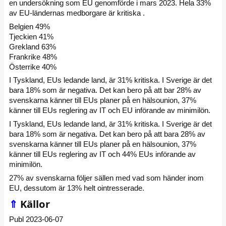
en undersökning som EU genomförde i mars 2023. Hela 33%
av EU-ländernas medborgare är kritiska .
Belgien 49%
Tjeckien 41%
Grekland 63%
Frankrike 48%
Österrike 40%
I Tyskland, EUs ledande land, är 31% kritiska. I Sverige är det
bara 18% som är negativa. Det kan bero på att bar 28% av
svenskarna känner till EUs planer på en hälsounion, 37%
känner till EUs reglering av IT och EU införande av minimilön.
I Tyskland, EUs ledande land, är 31% kritiska. I Sverige är det
bara 18% som är negativa. Det kan bero på att bara 28% av
svenskarna känner till EUs planer på en hälsounion, 37%
känner till EUs reglering av IT och 44% EUs införande av
minimilön.
27% av svenskarna följer sällen med vad som händer inom
EU, dessutom är 13% helt ointresserade.
⇑
Källor
Publ 2023-06-07