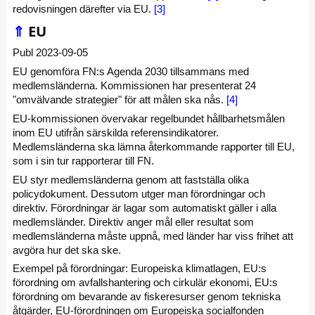
redovisningen därefter via EU.
[3]
⇑
EU
Publ 2023-09-05
EU genomföra FN:s Agenda 2030 tillsammans med
medlemsländerna. Kommissionen har presenterat 24
"omvälvande strategier" för att målen ska nås.
[4]
EU-kommissionen övervakar regelbundet hållbarhetsmålen
inom EU utifrån särskilda referensindikatorer.
Medlemsländerna ska lämna återkommande rapporter till EU,
som i sin tur rapporterar till FN.
EU styr medlemsländerna genom att fastställa olika
policydokument. Dessutom utger man förordningar och
direktiv. Förordningar är lagar som automatiskt gäller i alla
medlemsländer. Direktiv anger mål eller resultat som
medlemsländerna måste uppnå, med länder har viss frihet att
avgöra hur det ska ske.
Exempel på förordningar: Europeiska klimatlagen, EU:s
förordning om avfallshantering och cirkulär ekonomi, EU:s
förordning om bevarande av fiskeresurser genom tekniska
åtgärder, EU-förordningen om Europeiska socialfonden