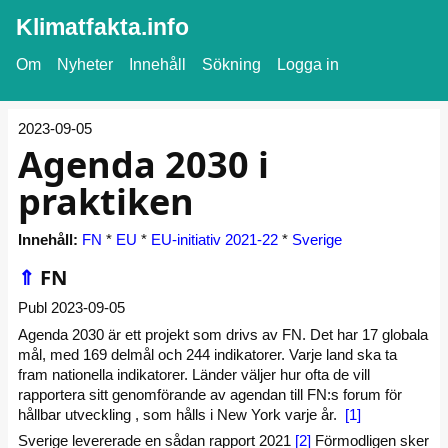
Klimatfakta.info
Om
Nyheter
Innehåll
Sökning
Logga in
2023-09-05
Agenda 2030 i
praktiken
Innehåll:
FN
*
EU
*
EU-initiativ 2021-22
*
Sverige
⇑
FN
Publ 2023-09-05
Agenda 2030 är ett projekt som drivs av FN. Det har 17 globala
mål, med 169 delmål och 244 indikatorer. Varje land ska ta
fram nationella indikatorer. Länder väljer hur ofta de vill
rapportera sitt genomförande av agendan till FN:s forum för
hållbar utveckling , som hålls i New York varje år.
[1]
Sverige levererade en sådan rapport 2021
[2]
Förmodligen sker