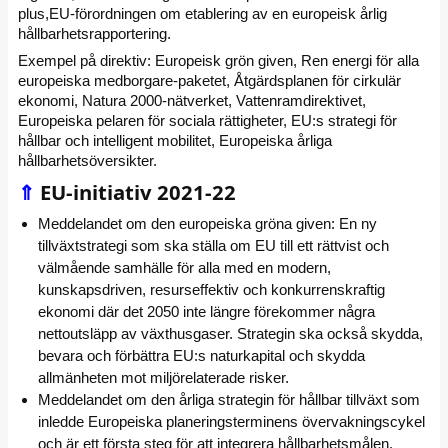
plus,EU-förordningen om etablering av en europeisk årlig
hållbarhetsrapportering.
Exempel på direktiv: Europeisk grön given, Ren energi för alla
europeiska medborgare-paketet, Åtgärdsplanen för cirkulär
ekonomi, Natura 2000-nätverket, Vattenramdirektivet,
Europeiska pelaren för sociala rättigheter, EU:s strategi för
hållbar och intelligent mobilitet, Europeiska årliga
hållbarhetsöversikter.
⇑
EU-initiativ 2021-22
Meddelandet om den europeiska gröna given: En ny
tillväxtstrategi som ska ställa om EU till ett rättvist och
välmående samhälle för alla med en modern,
kunskapsdriven, resurseffektiv och konkurrenskraftig
ekonomi där det 2050 inte längre förekommer några
nettoutsläpp av växthusgaser. Strategin ska också skydda,
bevara och förbättra EU:s naturkapital och skydda
allmänheten mot miljörelaterade risker.
Meddelandet om den årliga strategin för hållbar tillväxt som
inledde Europeiska planeringsterminens övervakningscykel
och är ett första steg för att integrera hållbarhetsmålen.