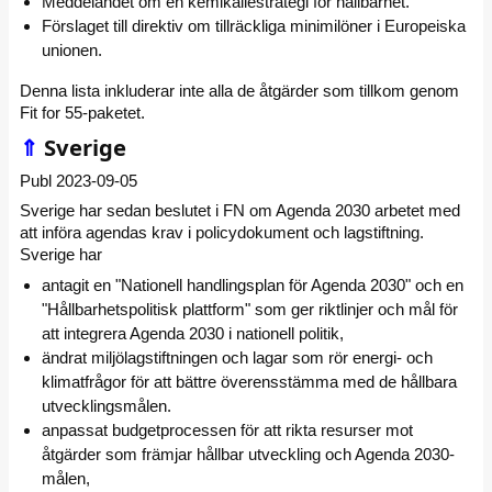
Meddelandet om en kemikaliestrategi för hållbarhet.
Förslaget till direktiv om tillräckliga minimilöner i Europeiska
unionen.
Denna lista inkluderar inte alla de åtgärder som tillkom genom
Fit for 55-paketet.
⇑
Sverige
Publ 2023-09-05
Sverige har sedan beslutet i FN om Agenda 2030 arbetet med
att införa agendas krav i policydokument och lagstiftning.
Sverige har
antagit en "Nationell handlingsplan för Agenda 2030" och en
"Hållbarhetspolitisk plattform" som ger riktlinjer och mål för
att integrera Agenda 2030 i nationell politik,
ändrat miljölagstiftningen och lagar som rör energi- och
klimatfrågor för att bättre överensstämma med de hållbara
utvecklingsmålen.
anpassat budgetprocessen för att rikta resurser mot
åtgärder som främjar hållbar utveckling och Agenda 2030-
målen,