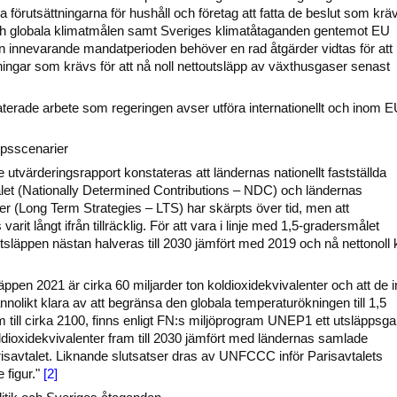
tra förutsättningarna för hushåll och företag att fatta de beslut som krä
och globala klimatmålen samt Sveriges klimatåtaganden gentemot EU
 innevarande mandatperioden behöver en rad åtgärder vidtas för att
ningar som krävs för att nå noll nettoutsläpp av växthusgaser senast
aterade arbete som regeringen avser utföra internationellt och inom 
ppsscenarier
e utvärderingsrapport konstateras att ländernas nationellt fastställda
vtalet (Nationally Determined Contributions – NDC) och ländernas
ier (Long Term Strategies – LTS) har skärpts över tid, men att
s varit långt ifrån tillräcklig. För att vara i linje med 1,5-gradersmålet
utsläppen nästan halveras till 2030 jämfört med 2019 och nå nettonoll 
äppen 2021 är cirka 60 miljarder ton koldioxidekvivalenter och att de i
nnolikt klara av att begränsa den globala temperaturökningen till 1,5
m till cirka 2100, finns enligt FN:s miljöprogram UNEP1 ett utsläppsg
oldioxidekvivalenter fram till 2030 jämfört med ländernas samlade
Parisavtalet. Liknande slutsatser dras av UNFCCC inför Parisavtalets
 figur."
[2]