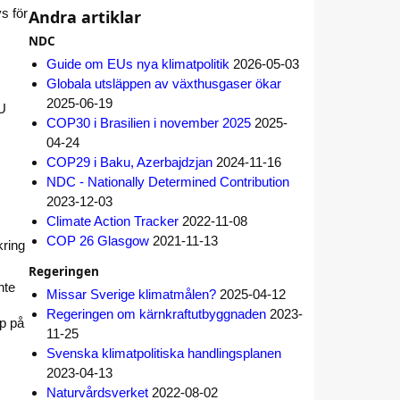
vs för
Andra artiklar
NDC
Guide om EUs nya klimatpolitik
2026-05-03
Globala utsläppen av växthusgaser ökar
2025-06-19
EU
COP30 i Brasilien i november 2025
2025-
04-24
COP29 i Baku, Azerbajdzjan
2024-11-16
NDC - Nationally Determined Contribution
2023-12-03
Climate Action Tracker
2022-11-08
COP 26 Glasgow
2021-11-13
kring
Regeringen
nte
Missar Sverige klimatmålen?
2025-04-12
Regeringen om kärnkraftutbyggnaden
2023-
ap på
11-25
Svenska klimatpolitiska handlingsplanen
2023-04-13
Naturvårdsverket
2022-08-02