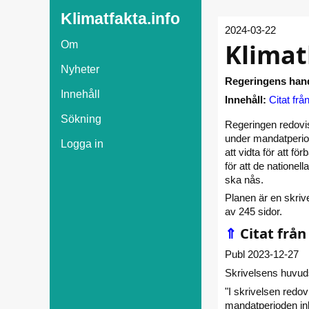
Klimatfakta.info
2024-03-22
Klimat
Om
Nyheter
Regeringens handl
Innehåll
Innehåll:
Citat frå
Sökning
Regeringen redovis
under mandatperio
Logga in
att vidta för att fö
för att de natione
ska nås.
Planen är en skrive
av 245 sidor.
⇑
Citat från
Publ 2023-12-27
Skrivelsens huvuds
"I skrivelsen redov
mandatperioden ink