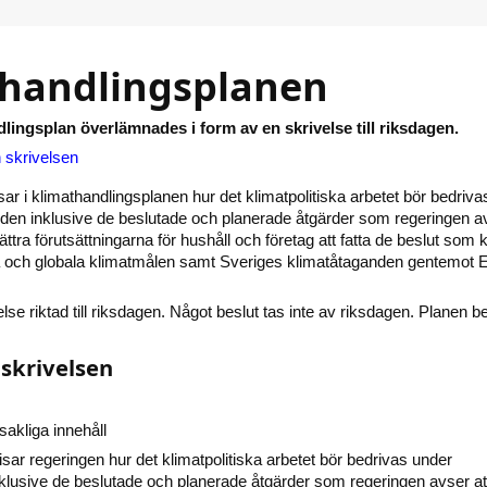
handlingsplanen
ingsplan överlämnades i form av en skrivelse till riksdagen.
n skrivelsen
ar i klimathandlingsplanen hur det klimatpolitiska arbetet bör bedriva
den inklusive de beslutade och planerade åtgärder som regeringen a
rbättra förutsättningarna för hushåll och företag att fatta de beslut som 
lla och globala klimatmålen samt Sveriges klimatåtaganden gentemot 
lse riktad till riksdagen. Något beslut tas inte av riksdagen. Planen b
 skrivelsen
akliga innehåll
isar regeringen hur det klimatpolitiska arbetet bör bedrivas under
lusive de beslutade och planerade åtgärder som regeringen avser at