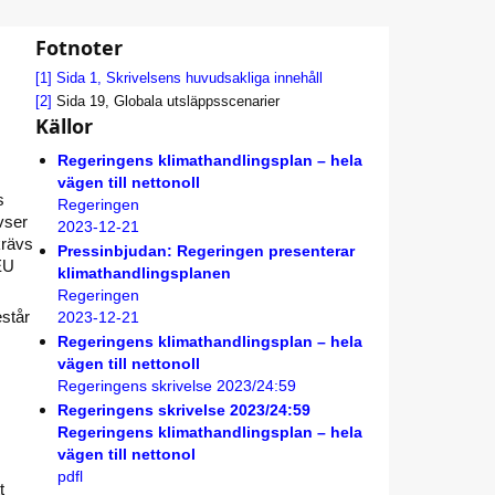
Fotnoter
[1]
Sida 1, Skrivelsens huvudsakliga innehåll
[2]
Sida 19, Globala utsläppsscenarier
Källor
Regeringens klimathandlingsplan – hela
vägen till nettonoll
s
Regeringen
vser
2023-12-21
krävs
Pressinbjudan: Regeringen presenterar
EU
klimathandlingsplanen
Regeringen
estår
2023-12-21
Regeringens klimathandlingsplan – hela
vägen till nettonoll
Regeringens skrivelse 2023/24:59
Regeringens skrivelse 2023/24:59
Regeringens klimathandlingsplan – hela
vägen till nettonol
pdfl
t