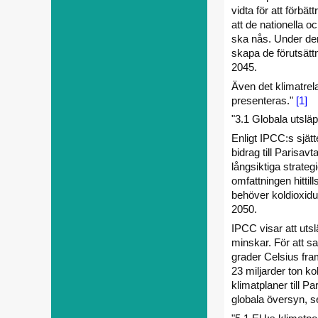
vidta för att förbät
att de nationella 
ska nås. Under den
skapa de förutsätt
2045.
Även det klimatrel
presenteras."
[1]
"3.1 Globala utslä
Enligt IPCC:s sjätt
bidrag till Parisa
långsiktiga strateg
omfattningen hittill
behöver koldioxid­
2050.
IPCC visar att utsl
minskar. För att sa
grader Celsius fra
23 miljarder ton k
klimatplaner till 
globala översyn, se