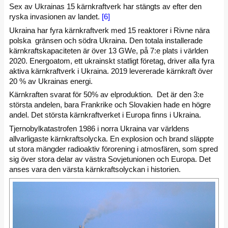
Sex av Ukrainas 15 kärnkraftverk har stängts av efter den
ryska invasionen av landet.
[6]
Ukraina har fyra kärnkraftverk med 15 reaktorer i Rivne nära
polska gränsen och södra Ukraina. Den totala installerade
kärnkraftskapaciteten är över 13 GWe, på 7:e plats i världen
2020. Energoatom, ett ukrainskt statligt företag, driver alla fyra
aktiva kärnkraftverk i Ukraina. 2019 levererade kärnkraft över
20 % av Ukrainas energi.
Kärnkraften svarat för 50% av elproduktion. Det är den 3:e
största andelen, bara Frankrike och Slovakien hade en högre
andel. Det största kärnkraftverket i Europa finns i Ukraina.
Tjernobylkatastrofen 1986 i norra Ukraina var världens
allvarligaste kärnkraftsolycka. En explosion och brand släppte
ut stora mängder radioaktiv förorening i atmosfären, som spred
sig över stora delar av västra Sovjetunionen och Europa. Det
anses vara den värsta kärnkraftsolyckan i historien.