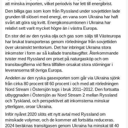
att minska importen, vilket periodvis har lett till energibrist.
Den billiga gas som kom från Ryssland under sovjettiden lade
grunden till slöseri med energi, en vana som Ukraina har haft
svårt att göra sig kvitt. Energikonsumtionen i Ukraina har
relativt sett varit mycket högre än i västra Europa.
En stor del av den ryska olja och gas som säljs till Västeuropa
har brukat transporteras genom rörledningar från sovjettiden
över ukrainskt territorium. Det har inbringat Ukraina stora
inkomster i form av så kallade transitavgifter. Återkommande
tvister med Ryssland om priset på naturgasköp och om
transitavgifterna vid flera tillfällen orsakat stora störningar i
leveranserna till övriga Europa.
Andelen av den ryska gasexporten som går via Ukraina sjönk
från cirka 80 procent till 60 procent i och med att rörledningen
Nord Stream i Östersjön togs i bruk 2011–2012. Den fortsatta
utbyggnaden i Östersjön av Nord Stream 2 mellan Ryssland
och Tyskland, och perspektivet att inkomsterna minskar
ytterligare, oroar Ukraina.
Inför nyåret 2020 slöts ett nytt avtal med Ryssland om
minskade volymer, och de kommer att fortsätta reduceras.
2024 beräknas transitgasen genom Ukraina ha minskat till 40