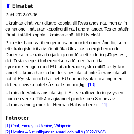
⇑
Elnätet
Publ 2022-03-06
Ukrainas elnät var tidigare kopplat till Rysslands nät, men är fn
ett nationellt nät utan koppling till nät i andra länder. Tester pågår
för att i stället koppla Ukrainas elnät till EUs elnät.
Projektet hade varit en gemensam prioritet under lång tid, som
ett strategiskt initiativ för att öka Ukrainas energioberoende.
Dagen som Ukraina började genomföra ett isoleringslägestest,
det första steget i förberedelserna för den framtida
synkroniseringen med EU, attackerade ryska militära styrkor
landet. Ukraina har sedan dess beslutat att inte återansluta sitt
nät till Ryssland och har bett EU om nödsynkronisering med
det europeiska nätet så snart som möjligt.
[10]
Ukraina förväntas ansluta sig till EU:s kraftöverföringssystem
inom en vecka. Tillkännagivandet gjordes den 8 mars av
Ukrainas energiminister Herman Halushchenko.
[11]
Fotnoter
[1]
Coal, Energy in Ukraine, Wikipedia
[2]
Ukraina – Naturtillgångar, energi och miljö (2022-02-08)