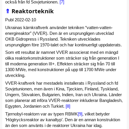
också från fd Sovjetunionen.
[7]
⇑
Reaktorteknik
Publ 2022-02-10
Ukrainas kärnkraftverk använder tekniken “vatten-vatten-
energireaktor” (VVER). Den är en ursprungligen utvecklad
OKB Gidropress i Ryssland. Tekniken utvecklades
ursprungligen före 1970-talet och har kontinuerligt uppdaterats.
Som ett resultat är namnet VVER associerat med en mängd
olika reaktorkonstruktioner som sträcker sig från generation I
till moderna generation III+. Effekten sträcker sig från 70 till
1300 MWe, med konstruktioner på upp till 1700 MWe under
utveckling.
VVER-kraftverk har mestadels installerats i Ryssland och fd
Sovjetunionen, men även i Kina, Tjeckien, Finland, Tyskland,
Ungern, Slovakien, Bulgarien, Indien, Iran och Ukraina. Länder
som planerar att införa VVER-reaktorer inkluderar Bangladesh,
Egypten, Jordanien och Turkiet.
[8]
Tjernobyl-reaktorn var av typen RBMK
[9]
, vilket betyder
’Högtrycksreaktor av kanaltyp’. Den är en annan konstruktion
än den som använts i de reaktorer Ukraina har idag.