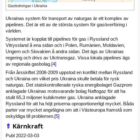
Gasledningar i Ukraina
Ukrainas system för transport av naturgas är ett komplex av
pipelines. Det är ett av de största system för gasöverföring i
världen.
Systemet är kopplat till pipelines för gas i Ryssland och
Vitryssland å ena sidan och i Polen, Rumänien, Moldavien,
Ungern och Slovakien å andra sidan. Det ägs av Ukrainas
regering och drivs av Ukrtransgaz. Vissa lokala pipelines ägs
av regionala gasbolag.
[4]
Från årsskiftet 2008-2009 uppstod en konflikt mellan Ryssland
och Ukraina om vilket pris Ukraina skulle betala för rysk
naturgas. Det statskontrollerade ryska energibolaget Gazprom
anklagade Ukrainas motsvarande bolag Naftogaz för att ha
stulit 65,3 miljoner kubikmeter gas. Ukraina anklagade
Ryssland för att ha höjt priserna oproportionerligt mycket. Båda
parter var mycket angelägna om att i Västeuropa framstå som
oskyldiga till problemen.
[5]
⇑
Kärnkraft
Publ 2022-03-03