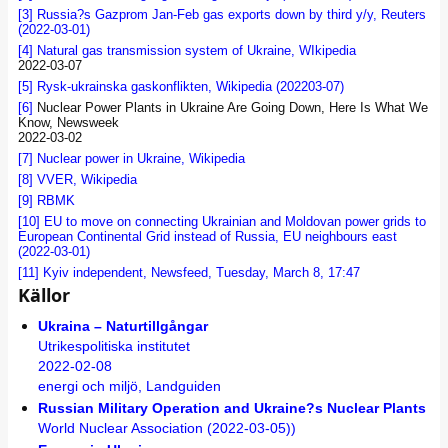
[3]
Russia?s Gazprom Jan-Feb gas exports down by third y/y, Reuters
(2022-03-01)
[4]
Natural gas transmission system of Ukraine, WIkipedia
2022-03-07
[5]
Rysk-ukrainska gaskonflikten, Wikipedia (202203-07)
[6]
Nuclear Power Plants in Ukraine Are Going Down, Here Is What We
Know, Newsweek
2022-03-02
[7]
Nuclear power in Ukraine, Wikipedia
[8]
VVER, Wikipedia
[9]
RBMK
[10]
EU to move on connecting Ukrainian and Moldovan power grids to
European Continental Grid instead of Russia, EU neighbours east
(2022-03-01)
[11]
Kyiv independent, Newsfeed, Tuesday, March 8, 17:47
Källor
Ukraina – Naturtillgångar
Utrikespolitiska institutet
2022-02-08
energi och miljö, Landguiden
Russian Military Operation and Ukraine?s Nuclear Plants
World Nuclear Association (2022-03-05))