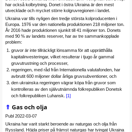
har också kolbrytning. Donet i östra Ukraina är den mest
utvecklade och mycket större kolgruvregionen i landet.
Ukraina var tills nyligen den tredje största kolproducenten i
Europa. 1976 var den nationella produktionen 218 miljoner ton.
År 2016 hade produktionen sjunkit till 41 miljoner ton. Donets
med 90 % av landets reserver, har av tre sammankopplade
problem:
gruvor är inte tillräckligt lönsamma för att upprätthålla
kapitalinvesteringar, vilket resulterar i tjugo år gammal
gruvutrustning och processer,
regeringen, med råd från Internationella valutafonden, har
avbrutit 600 miljoner dollar årliga gruvsubventioner, och
den ukrainska regeringen vägrar köpa från gruvor som
kontrolleras av den självutnämnda folkrepubliken Donetsk
och folkrepubliken Luhansk.
[1]
⇑
Gas och olja
Publ 2022-03-07
Ukraina har varit starkt beroende av naturgas och olja från
Ryssland. Höjda priser på främst naturgas har tvingat Ukraina