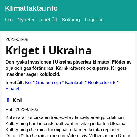
Klimatfakta.info
Om
Nyheter
Innehåll
Sökning
Logga in
2022-03-08
Kriget i Ukraina
Den ryska invasionen i Ukraina påverkar klimatet. Flödet av
olja och gas förändras. Kärnkraftverk ockuperas. Krigets
maskiner avger koldioxid.
Innehåll:
Kol
*
Gas och olja
*
Kärnkraft
*
Reaktorteknik
*
Elnätet
⇑
Kol
Publ 2022-03-03
Kol svarar för cirka en tredjedel av landets energiproduktion.
Kolbrytning har historiskt sett varit en viktig industri i Ukraina.
Kolbrytning i Ukraina förknippas ofta med kolrika regionen
Donet i östra Ukraina, men områden Lviv-Volhynian och Dnepr