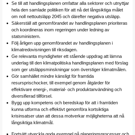
Se till att handlingsplanen omfattar alla sektorer och utnyttjar
hela den samlade politiken för att nå det långsiktiga målet
om noll nettoutsläpp 2045 och därefter negativa utsläpp.
Säkerställ att genomförandet av handlingsplanen prioriteras
och koordineras inom regeringen under ledning av
statsministern.
Följ årligen upp genomförandet av handlingsplanen i
klimatredovisningen till riksdagen.
Ge relevanta myndigheter ett stående uppdrag att lämna
underlag till den klimatpolitiska handlingsplanen med förslag
som ger utsläppsminskningar som överstiger klimatmålen.
Gör samhället mindre känsligt för framtida
resursprischocker, till exempel genom åtgärder för
effektivare energi-, material- och produktanvändning och
diversifierad tillförsel.
Bygg upp kompetens och beredskap för att i framtiden
kunna utforma och effektivt genomföra kortsiktiga
krisinsatser utan att dessa motverkar möjligheterna att nå
långsiktiga klimatmål.
Fortsätt utveckla goda exempel på planeringsprocesser och