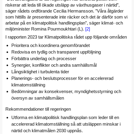
riskerar att leda till ökade utsläpp av växthusgaser i närtid”,
säger rådets ordförande Cecilia Hermansson. ”Våra åtgärder
som hittills är presenterade inte räcker och det är därför som vi
arbetar på en klimatpolitisk handlingsplan”, säger klimat- och
miljöminister Romina Pourmoukhtari (L).
[2]
I rapporten 2023 tar Klimatpolitiska rådet upp följande områden
Prioritera och koordinera genomförandet
Redovisa en tydlig och transparent uppföljning
Förbättra underlag och processer
Synergier, konflikter och andra samhällsmål
Långsiktighet i turbulenta tider
Planerings- och beslutsprocesser för en accelererad
klimatomställning
Bedömningar av konsekvenser, myndighetsstyrning och
översyn av samhällsmålen
Rekommendationer till regeringen
Utforma en klimatpolitisk handlingsplan som leder till en
accelererad klimatomställning så att utsläppen minskar i
närtid och klimatmålen 2030 uppnås.