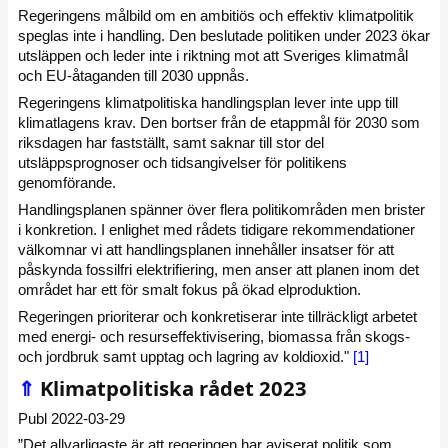
Regeringens målbild om en ambitiös och effektiv klimatpolitik
speglas inte i handling. Den beslutade politiken under 2023 ökar
utsläppen och leder inte i riktning mot att Sveriges klimatmål
och EU-åtaganden till 2030 uppnås.
Regeringens klimatpolitiska handlingsplan lever inte upp till
klimatlagens krav. Den bortser från de etappmål för 2030 som
riksdagen har fastställt, samt saknar till stor del
utsläppsprognoser och tidsangivelser för politikens
genomförande.
Handlingsplanen spänner över flera politikområden men brister
i konkretion. I enlighet med rådets tidigare rekommendationer
välkomnar vi att handlingsplanen innehåller insatser för att
påskynda fossilfri elektrifiering, men anser att planen inom det
området har ett för smalt fokus på ökad elproduktion.
Regeringen prioriterar och konkretiserar inte tillräckligt arbetet
med energi- och resurseffektivisering, biomassa från skogs-
och jordbruk samt upptag och lagring av koldioxid."
[1]
⇑
Klimatpolitiska rådet 2023
Publ 2022-03-29
”Det allvarligaste är att regeringen har aviserat politik som