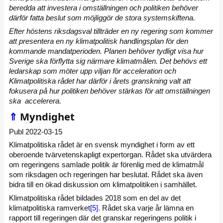
beredda att investera i omställningen och politiken behöver
därför fatta beslut som möjliggör de stora systemskiftena.
Efter höstens riksdagsval tillträder en ny regering som kommer
att presentera en ny klimatpolitisk handlingsplan för den
kommande mandatperioden. Planen behöver tydligt visa hur
Sverige ska förflytta sig närmare klimatmålen. Det behövs ett
ledarskap som möter upp viljan för acceleration och
Klimatpolitiska rådet har därför i årets granskning valt att
fokusera på hur politiken behöver stärkas för att omställningen
ska accelerera.
⇑
Myndighet
Publ 2022-03-15
Klimatpolitiska rådet är en svensk myndighet i form av ett
oberoende tvärvetenskapligt expertorgan. Rådet ska utvärdera
om regeringens samlade politik är förenlig med de klimatmål
som riksdagen och regeringen har beslutat. Rådet ska även
bidra till en ökad diskussion om klimatpolitiken i samhället.
Klimatpolitiska rådet bildades 2018 som en del av det
klimatpolitiska ramverket
[5]
. Rådet ska varje år lämna en
rapport till regeringen där det granskar regeringens politik i