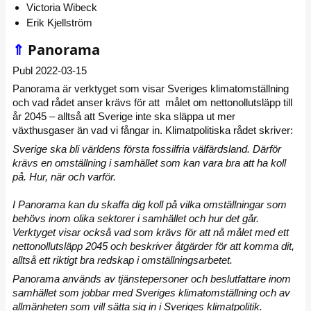
Victoria Wibeck
Erik Kjellström
⇑
Panorama
Publ 2022-03-15
Panorama är verktyget som visar Sveriges klimatomställning
och vad rådet anser krävs för att målet om nettonollutsläpp till
år 2045 – alltså att Sverige inte ska släppa ut mer
växthusgaser än vad vi fångar in. Klimatpolitiska rådet skriver:
Sverige ska bli världens första fossilfria välfärdsland. Därför
krävs en omställning i samhället som kan vara bra att ha koll
på. Hur, när och varför.
I Panorama kan du skaffa dig koll på vilka omställningar som
behövs inom olika sektorer i samhället och hur det går.
Verktyget visar också vad som krävs för att nå målet med ett
nettonollutsläpp 2045 och beskriver åtgärder för att komma dit,
alltså ett riktigt bra redskap i omställningsarbetet.
Panorama används av tjänstepersoner och beslutfattare inom
samhället som jobbar med Sveriges klimatomställning och av
allmänheten som vill sätta sig in i Sveriges klimatpolitik.