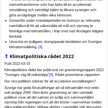
samverkansformer som kan bidra till en accelererad
omställning och samtidigt bättre ta tillvara synergier och
göra avvägningar mellan olika intressen.
Genomför under mandatperioden en översyn av relevanta
samhällsmål för att säkerställa att mål och styrning är
förenliga med klimatmålen, i linje med vad riksdagen tidigare
beslutat.
Utveckla en tydligare, övergripande berättelse om Sveriges
klimatomställning.
[3]
⇑
Klimatpolitiska rådet 2022
Publ 2022-03-15
Klimatpolitiska rådet har publicerat sin granskningsrapport 2022
"Sveriges väg till nollutsläpp"
[4]
. Rådet presenterar rapporten:
Hur ska politiken stärkas för att accelerera omställningen?
Sverige har goda förutsättningar att nå klimatmålet mot netto
noll utsläpp 2045. Men årets granskning av den samlade
politiken visar att det saknas en tydlig och sammanhållen
styrning från regeringen och att det brister i samverkan mellan
olika politikområden. Många aktörer i samhället står dessutom