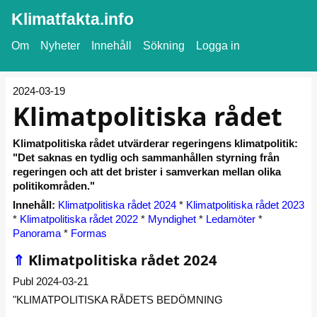
Klimatfakta.info
Om
Nyheter
Innehåll
Sökning
Logga in
2024-03-19
Klimatpolitiska rådet
Klimatpolitiska rådet utvärderar regeringens klimatpolitik:
"Det saknas en tydlig och sammanhållen styrning från
regeringen och att det brister i samverkan mellan olika
politikområden."
Innehåll:
Klimatpolitiska rådet 2024
*
Klimatpolitiska rådet 2023
*
Klimatpolitiska rådet 2022
*
Myndighet
*
Ledamöter
*
Panorama
*
Formas
⇑
Klimatpolitiska rådet 2024
Publ 2024-03-21
"KLIMATPOLITISKA RÅDETS BEDÖMNING