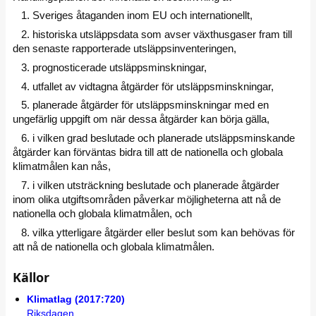
1. Sveriges åtaganden inom EU och internationellt,
2. historiska utsläppsdata som avser växthusgaser fram till
den senaste rapporterade utsläppsinventeringen,
3. prognosticerade utsläppsminskningar,
4. utfallet av vidtagna åtgärder för utsläppsminskningar,
5. planerade åtgärder för utsläppsminskningar med en
ungefärlig uppgift om när dessa åtgärder kan börja gälla,
6. i vilken grad beslutade och planerade utsläppsminskande
åtgärder kan förväntas bidra till att de nationella och globala
klimatmålen kan nås,
7. i vilken utsträckning beslutade och planerade åtgärder
inom olika utgiftsområden påverkar möjligheterna att nå de
nationella och globala klimatmålen, och
8. vilka ytterligare åtgärder eller beslut som kan behövas för
att nå de nationella och globala klimatmålen.
Källor
Klimatlag (2017:720)
Riksdagen