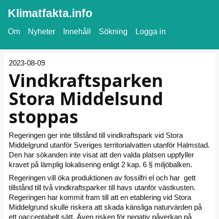
Klimatfakta.info
Om
Nyheter
Innehåll
Sökning
Logga in
2023-08-09
Vindkraftsparken
Stora Middelsund
stoppas
Regeringen ger inte tillstånd till vindkraftspark vid Stora
Middelgrund utanför Sveriges territorialvatten utanför Halmstad.
Den har sökanden inte visat att den valda platsen uppfyller
kravet på lämplig lokalisering enligt 2 kap. 6 § miljöbalken.
Regeringen vill öka produktionen av fossilfri el och har gett
tillstånd till två vindkraftsparker till havs utanför västkusten.
Regeringen har kommit fram till att en etablering vid Stora
Middelgrund skulle riskera att skada känsliga naturvärden på
ett oacceptabelt sätt. Även risken för negativ påverkan på