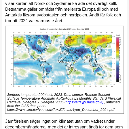
visar kartan att Nord- och Sydamerika ade det ovanligt kallt.
Detsamma gäller området från mellersta Europa till och med
Antarktis liksom sydostasien och nordpolen. Ändå får folk och
tror att 2024 var varmaste året.
Jordens temperatur 2024 och 2023. Data source: Remote Sensed
Surface Temperature Anomaly, AIRS/Aqua L3 Monthly Standard Physical
Retrieval 1-degree x 1-degree V006 (
https://airs.jpl.nasa.gov/)
, obtained
from the GISS data portal.
https://www.climate4you.com/Text/Climate4you_December_2024.pdf
Jämförelsen säger inget om klimatet utan om vädret under
decembermånaderna, men det är intressant ändå för dem som