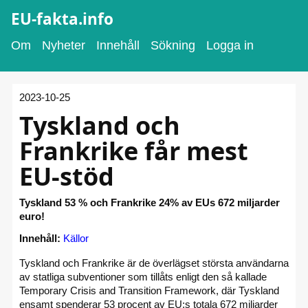
EU-fakta.info
Om
Nyheter
Innehåll
Sökning
Logga in
2023-10-25
Tyskland och
Frankrike får mest
EU-stöd
Tyskland 53 % och Frankrike 24% av EUs 672 miljarder
euro!
Innehåll:
Källor
Tyskland och Frankrike är de överlägset största användarna
av statliga subventioner som tillåts enligt den så kallade
Temporary Crisis and Transition Framework, där Tyskland
ensamt spenderar 53 procent av EU:s totala 672 miljarder