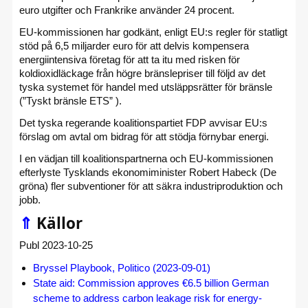
euro utgifter och Frankrike använder 24 procent.
EU-kommissionen har godkänt, enligt EU:s regler för statligt
stöd på 6,5 miljarder euro för att delvis kompensera
energiintensiva företag för att ta itu med risken för
koldioxidläckage från högre bränslepriser till följd av det
tyska systemet för handel med utsläppsrätter för bränsle
(”Tyskt bränsle ETS” ).
Det tyska regerande koalitionspartiet FDP avvisar EU:s
förslag om avtal om bidrag för att stödja förnybar energi.
I en vädjan till koalitionspartnerna och EU-kommissionen
efterlyste Tysklands ekonomiminister Robert Habeck (De
gröna) fler subventioner för att säkra industriproduktion och
jobb.
⇑
Källor
Publ 2023-10-25
Bryssel Playbook, Politico (2023-09-01)
State aid: Commission approves €6.5 billion German
scheme to address carbon leakage risk for energy-