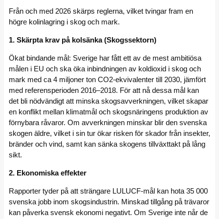
Från och med 2026 skärps reglerna, vilket tvingar fram en
högre kolinlagring i skog och mark.
1. Skärpta krav på kolsänka (Skogssektorn)
Ökat bindande mål: Sverige har fått ett av de mest ambitiösa
målen i EU och ska öka inbindningen av koldioxid i skog och
mark med ca 4 miljoner ton CO2-ekvivalenter till 2030, jämfört
med referensperioden 2016–2018. För att nå dessa mål kan
det bli nödvändigt att minska skogsavverkningen, vilket skapar
en konflikt mellan klimatmål och skogsnäringens produktion av
förnybara råvaror. Om avverkningen minskar blir den svenska
skogen äldre, vilket i sin tur ökar risken för skador från insekter,
bränder och vind, samt kan sänka skogens tillväxttakt på lång
sikt.
2. Ekonomiska effekter
Rapporter tyder på att strängare LULUCF-mål kan hota 35 000
svenska jobb inom skogsindustrin. Minskad tillgång på trävaror
kan påverka svensk ekonomi negativt. Om Sverige inte når de