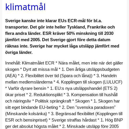
klimatmål
Sverige kanske inte klarar EUs ECR-mål för bl.a.
transporter. Det gör inte heller Tyskland, Frankrike och
flera andra länder. ESR kräver 50% minskning till 2030
jämfört med 2005. Det Sverige gjort före detta datum
räknas inte. Sverige har mycket låga utsläpp jämfört med
övriga länder.
Innehåll: Klimatmålet ECR * Nära målet, men inte när det gäller
skogen * Dyrt att missa mål * 1. Den årliga utsläppsbudgeten
(AEA) * 2. Flexibilitet över tid (Spara och låna)) * 3. Handeln
mellan medlemsländerna * 4. Kopplingen till skogen (LULUCF)
* Varför dyrare bensin * 1. EU:s nya utsläppshandel (ETS 2)
ökar priset * 2. Reduktionsplikt * 3. Kompensation till hushåll
och näringsliv * Politisk sprängkraft * Skogen * 1. Skogen har
sitt eget bindande EU-beting * 2. Den "svenska paradoxen"
(Minskande kolsänka) * 3. Begränsad flexibilitet (Kopplingen till
ESR och bensinpriset) * Sverige straffas hårdast * 1. Hög BNP
ger det absolut högsta målet * 2. Minskade utsläpp före 2005