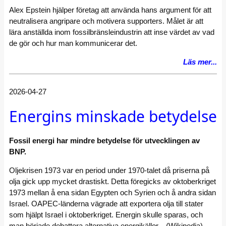
Alex Epstein hjälper företag att använda hans argument för att
neutralisera angripare och motivera supporters. Målet är att
lära anställda inom fossilbränsleindustrin att inse värdet av vad
de gör och hur man kommunicerar det.
Läs mer...
2026-04-27
Energins minskade betydelse
Fossil energi har mindre betydelse för utvecklingen av
BNP.
Oljekrisen 1973 var en period under 1970-talet då priserna på
olja gick upp mycket drastiskt. Detta föregicks av oktoberkriget
1973 mellan å ena sidan Egypten och Syrien och å andra sidan
Israel. OAPEC-länderna vägrade att exportera olja till stater
som hjälpt Israel i oktoberkriget. Energin skulle sparas, och
man började debattera alternativa energikällor. (Wikipedia)