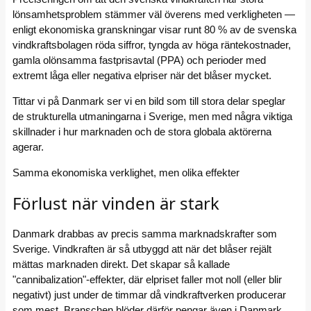
lönsamhetsproblem stämmer väl överens med verkligheten —
enligt ekonomiska granskningar visar runt 80 % av de svenska
vindkraftsbolagen röda siffror, tyngda av höga räntekostnader,
gamla olönsamma fastprisavtal (PPA) och perioder med
extremt låga eller negativa elpriser när det blåser mycket.
Tittar vi på Danmark ser vi en bild som till stora delar speglar
de strukturella utmaningarna i Sverige, men med några viktiga
skillnader i hur marknaden och de stora globala aktörerna
agerar.
Samma ekonomiska verklighet, men olika effekter
Förlust när vinden är stark
Danmark drabbas av precis samma marknadskrafter som
Sverige. Vindkraften är så utbyggd att när det blåser rejält
mättas marknaden direkt. Det skapar så kallade
"cannibalization"-effekter, där elpriset faller mot noll (eller blir
negativt) just under de timmar då vindkraftverken producerar
som mest. Branschen blöder därför pengar även i Danmark