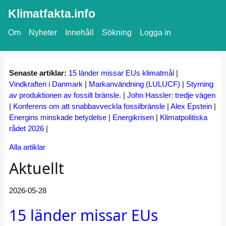
Klimatfakta.info
Om
Nyheter
Innehåll
Sökning
Logga in
Senaste artiklar:
15 länder missar EUs klimatmål
|
Vindkraften i Danmark
|
Markanvändning (LULUCF)
|
Styrning
av produktionen av fossilt bränsle.
|
John Hassler: tredje vägen
|
Konferens om att snabbavveckla fossilbränsle
|
Alex Epstein
|
Energins minskade betydelse
|
Energikrisen
|
Klimatpolitiska
rådet 2026
|
Alla artiklar
Aktuellt
2026-05-28
15 länder missar EUs