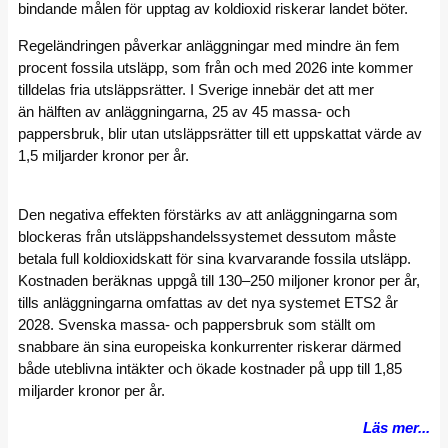
bindande målen för upptag av koldioxid riskerar landet böter.
Regeländringen påverkar anläggningar med mindre än fem
procent fossila utsläpp, som från och med 2026 inte kommer
tilldelas fria utsläppsrätter. I Sverige innebär det att mer
än hälften av anläggningarna, 25 av 45 massa- och
pappersbruk, blir utan utsläppsrätter till ett uppskattat värde av
1,5 miljarder kronor per år.
Den negativa effekten förstärks av att anläggningarna som
blockeras från utsläppshandelssystemet dessutom måste
betala full koldioxidskatt för sina kvarvarande fossila utsläpp.
Kostnaden beräknas uppgå till 130–250 miljoner kronor per år,
tills anläggningarna omfattas av det nya systemet ETS2 år
2028. Svenska massa- och pappersbruk som ställt om
snabbare än sina europeiska konkurrenter riskerar därmed
både uteblivna intäkter och ökade kostnader på upp till 1,85
miljarder kronor per år.
Läs mer...